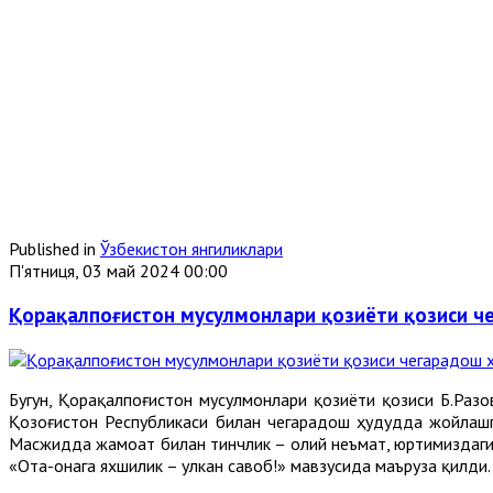
Published in
Ўзбекистон янгиликлари
П'ятниця, 03 май 2024 00:00
Қорақалпоғистон мусулмонлари қозиёти қозиси 
Бугун, Қорақалпоғистон мусулмонлари қозиёти қозиси Б.Раз
Қозоғистон Республикаси билан чегарадош ҳудудда жойлаш
Масжидда жамоат билан тинчлик – олий неъмат, юртимиздаги
«Ота-онага яхшилик – улкан савоб!» мавзусида маъруза қилди.