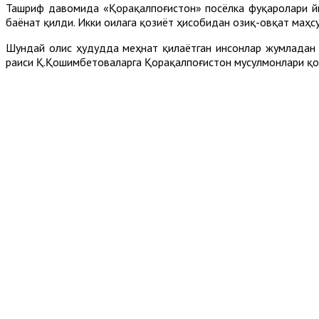
Ташриф давомида «Қорақалпоғистон» посёлка фуқаролари йиғ
баёнат қилди. Икки оилага қозиёт ҳисобидан озиқ-овқат маҳ
Шундай олис ҳудудда меҳнат қилаётган инсонлар жумладан
раиси Қ.Қошимбетоваларга Қорақалпоғистон мусулмонлари қо