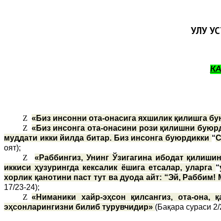
УЛУҒ У
К
Z
«Биз инсонни ота-онасига яхшилик қилишга бу
Z
«Биз инсонга ота-онасини рози қилишни буюрд
муддати икки йилда битар. Биз инсонга буюрдикки
“
С
оят);
Z
«Раббингиз, Унинг Ўзигагина ибодат қилишин
иккиси ҳузурингда кексалик ёшига етсалар, уларга
“
хорлик қанотини паст тут ва дуода айт: “Эй, Раббим!
17/23-24);
Z
«Ниманики хайр-эҳсон қилсангиз, ота-она,
эҳсонларингизни билиб турувчидир»
(Бақара сураси 2/