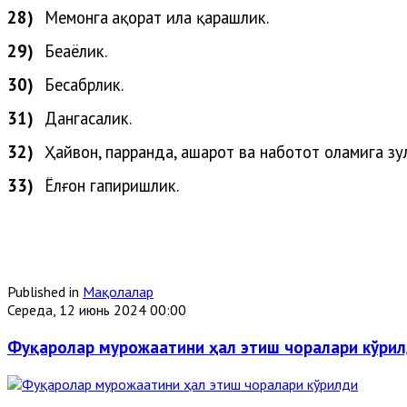
28)
Меҳ
монга
ҳақорат
ила
қарашлик
.
29)
Беҳаёлик.
30)
Бесабрлик.
31)
Дангасалик.
32)
Ҳайвон
,
парранда
,
ҳашарот
ва
наботот
оламига
зу
33)
Ёлғон
гапиришлик
.
Published in
Мақолалар
Середа, 12 июнь 2024 00:00
Фуқаролар мурожаатини ҳал этиш чоралари кўри