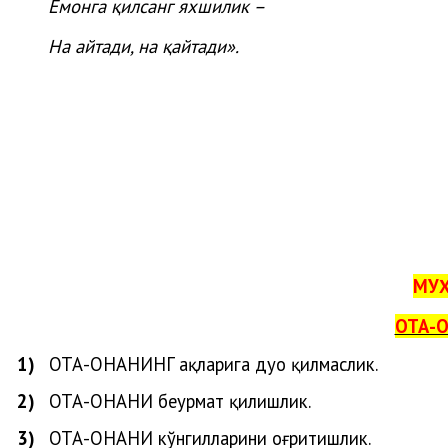
Ёмонга қилсанг яхшилик –
На айтади, на қайтади».
МУҲ
ОТА-О
1)
ОТА-ОНАНИ
НГ
ҳақларига
дуо
қилмаслик
.
2)
ОТА-ОНАНИ беҳурмат қилишлик.
3)
ОТА-ОНАНИ кўнгилларини оғритишлик.