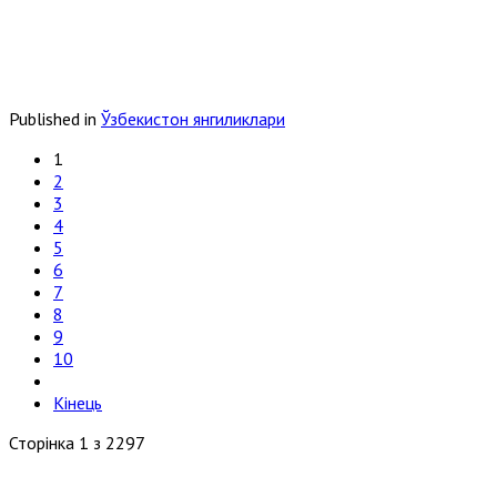
Published in
Ўзбекистон янгиликлари
1
2
3
4
5
6
7
8
9
10
Кінець
Сторінка 1 з 2297