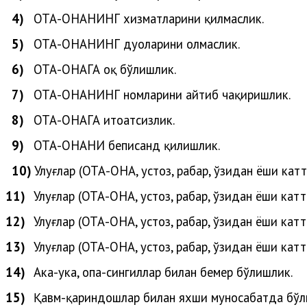
4)
ОТА-ОНАНИНГ хизматларини қилмаслик.
5)
ОТА-ОНАНИНГ дуоларини олмаслик.
6)
ОТА-ОНАГА оқ бўлишлик.
7)
ОТА-ОНАНИНГ номларини айтиб чақиришлик.
8)
ОТА-ОНАГА итоатсизлик.
9)
ОТА-ОНАНИ беписанд қилишлик.
10)
Улуғлар (ОТА-ОНА, устоз, раҳбар, ўзидан ёши кат
11)
Улуғлар (
ОТА-ОНА, устоз, раҳбар, ўзидан ёши катт
12)
Улуғлар
(
ОТА-ОНА, устоз, раҳбар, ўзидан ёши катт
13)
Улуғлар
(
ОТА-ОНА, устоз, раҳбар, ўзидан ёши катт
14)
Ака-ука, опа-сингиллар билан бемеҳр бўлишлик.
15)
Қавм-қариндошлар билан яхши муносабатда бўл