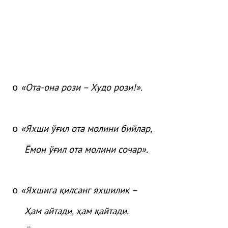
«
Ота
-она
рози
– Худо
рози
!»
.
o
«
Яхши
ўғ
ил
ота
молини
бийлар
,
o
Ёмон
ўғ
ил
ота
молини
сочар
»
.
«Яхшига қилсанг яхшилик –
o
Ҳам айтади, ҳам қайтади.