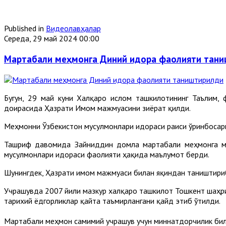
Published in
Видеолавҳалар
Середа, 29 май 2024 00:00
Мартабали меҳмонга Диний идора фаолияти тан
Бугун, 29 май куни Халқаро ислом ташкилотининг Таълим
доирасида Ҳазрати Имом мажмуасини зиёрат қилди.
Меҳмонни Ўзбекистон мусулмонлари идораси раиси ўринбосар
Ташриф давомида Зайниддин домла мартабали меҳмонга мам
мусулмонлари идораси фаолияти ҳақида маълумот берди.
Шунингдек, Ҳазрати имом мажмуаси билан яқиндан таништириб
Учрашувда 2007 йили мазкур халқаро ташкилот Тошкент шаҳри
тарихий ёдгорликлар қайта таъмирлангани қайд этиб ўтилди.
Мартабали меҳмон самимий учрашув учун миннатдорчилик би