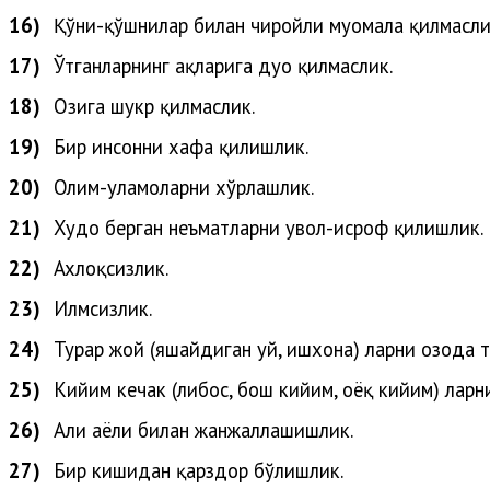
16)
Қўни-қўшнилар билан чиройли муомала қилмасли
17)
Ўтганларнинг ҳақларига дуо қилмаслик.
18)
Озига шукр қилмаслик.
19)
Бир инсонни хафа қилишлик.
20)
Олим-уламоларни
хўрлашлик
.
21)
Худо
берган
неъматларни
увол-исроф
қилишлик
.
22)
Ахлоқсизлик.
23)
Илмсизлик.
24)
Турар жой (яшайдиган уй, ишхона) ларни озода т
25)
Кийим кечак (либос, бош кийим, оёқ кийим) ларн
26)
Аҳли
аёли
билан
жанжаллашишлик
.
27)
Бир кишидан қарздор бўлишлик.