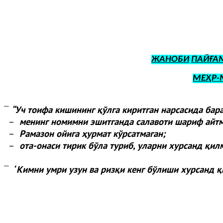
ЖАНОБИ
ПАЙҒА
МЕҲР-
“
Уч тоифа кишининг қўлга киритган нарсасида бар
¯
–
менинг номимни эшитганда салавоти шариф айтм
–
Рамазон ойига ҳурмат кўрсатмаган;
–
ота-онаси тирик бўла туриб, уларни хурсанд қил
“
Кимни умри узун ва ризқи кенг бўлиши хурсанд қ
¯