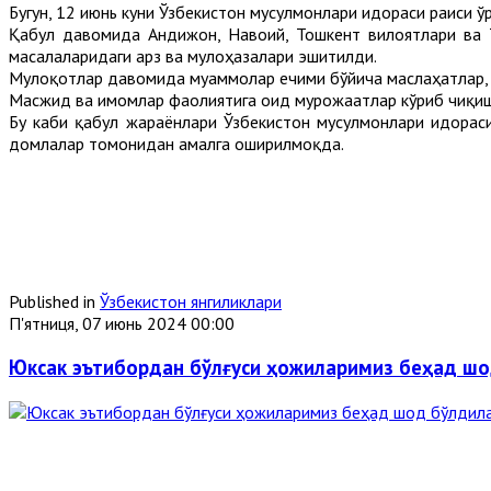
Бугун, 12 июнь куни Ўзбекистон мусулмонлари идораси раиси
Қабул давомида Андижон, Навоий, Тошкент вилоятлари ва 
масалаларидаги арз ва мулоҳазалари эшитилди.
Мулоқотлар давомида муаммолар ечими бўйича маслаҳатлар, 
Масжид ва имомлар фаолиятига оид мурожаатлар кўриб чиқиш
Бу каби қабул жараёнлари Ўзбекистон мусулмонлари идорас
домлалар томонидан амалга оширилмоқда.
Published in
Ўзбекистон янгиликлари
П'ятниця, 07 июнь 2024 00:00
Юксак эътибордан бўлғуси ҳожиларимиз беҳад ш