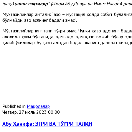
(вақт)
унинг вақтидир”
(Имом Абу Довуд ва Имом Насоий рив
Мўътазилийлар айтади: “Қазо – мустақил ҳолда собит бўладиг
бўлмайди. Қазо аслнинг бадали эмас”.
Мўътазилийларнинг гапи тўғри эмас. Чунки қазо адонинг бада
алоҳида ҳукм бўлганида, ҳам адо, ҳам қазо вожиб бўлар э
қилиб ўқидилар. Бу қазо адодан бадал эканига далолат қилад
Published in
Мақолалар
Четвер, 27 июль 2023 00:00
Абу Ҳанифа: ЭГРИ ВА ТЎҒРИ ТАЛҚИН