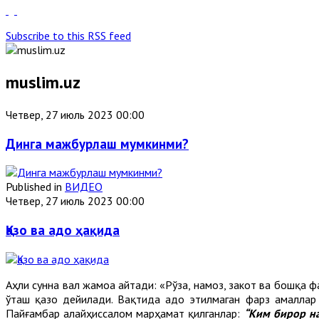
Subscribe to this RSS feed
muslim.uz
Четвер, 27 июль 2023 00:00
Динга мажбурлаш мумкинми?
Published in
ВИДЕО
Четвер, 27 июль 2023 00:00
Қазо ва адо ҳақида
Аҳли сунна вал жамоа айтади: «Рўза, намоз, закот ва бошқа ф
ўташ қазо дейилади. Вақтида адо этилмаган фарз амаллар қ
Пайғамбар алайҳиссалом марҳамат қилганлар:
“Ким бирор на