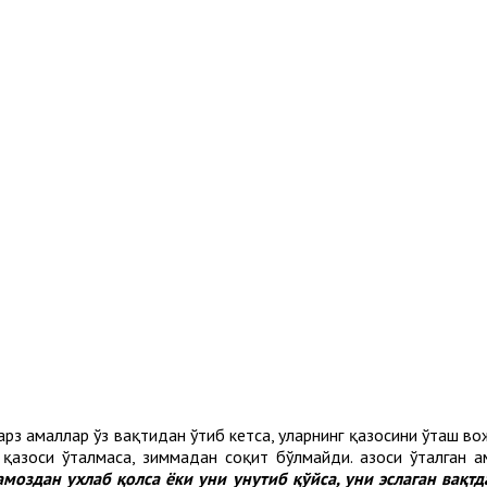
арз амаллар ўз вақтидан ўтиб кетса, уларнинг қазосини ўташ во
азоси ўталмаса, зиммадан соқит бўлмайди. Қазоси ўталган а
моздан ухлаб қолса ёки уни унутиб қўйса, уни эслаган вақтд