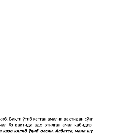
жиб. Вақти ўтиб кетган амални вақтидан сўнг
мал ўз вақтида адо этилган амал кабидир.
а қазо қилиб ўқиб олсин. Албатта, мана шу