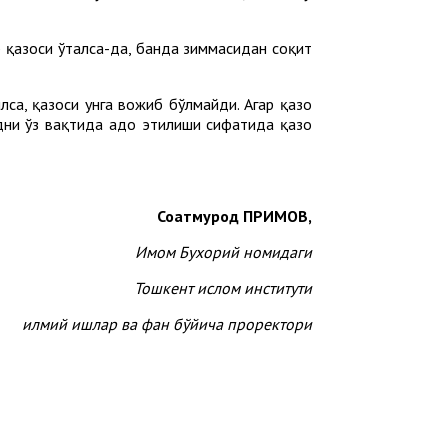
р қазоси ўталса-да, банда зиммасидан соқит
лса, қазоси унга вожиб бўлмайди. Агар қазо
дни ўз вақтида адо этилиши сифатида қазо
Соатмурод ПРИМОВ,
Имом Бухорий номидаги
Тошкент ислом институти
илмий ишлар ва фан бўйича проректори