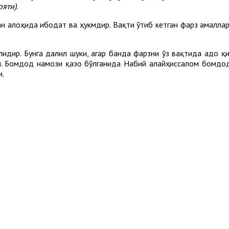
ояти)
.
ан алоҳида ибодат ва ҳукмдир. Вақти ўтиб кетган фарз амалла
лидир. Бунга далил шуки, агар банда фарзни ўз вақтида адо қи
ди. Бомдод намози қазо бўлганида Набий алайҳиссалом бомдо
и.