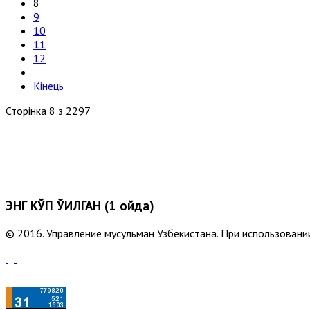
8
9
10
11
12
Кінець
Сторінка 8 з 2297
ЭНГ КЎП ЎҚИЛГАН (1 ойда)
© 2016. Управление мусульман Узбекистана. При использовании