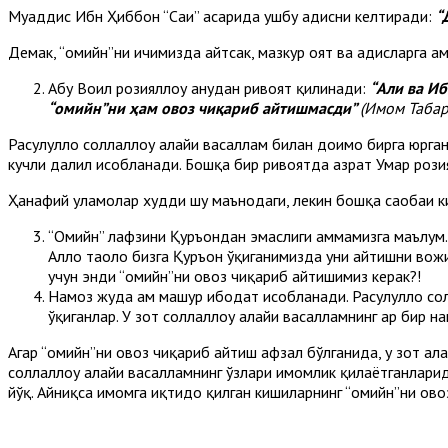
Муҳаддис Ибн Ҳиббон “Саҳиҳ” асарида ушбу ҳадисни келтиради:
“
Демак, “омийн”ни ичимизда айтсак, мазкур оят ва ҳадисларга а
Абу Воил розияллоҳу анҳудан ривоят қилинади:
“Али ва И
“омийн”ни ҳам овоз чиқариб айтишмасди”
(Имом Табар
Расулуллоҳ соллаллоҳу алайҳи васаллам билан доимо бирга юрган
кучли далил ҳисобланади. Бошқа бир ривоятда ҳазрат Умар рози
Ҳанафий уламолар худди шу маънодаги, лекин бошқа саҳобаи к
“Омийн” лафзини Қуръондан эмаслиги ҳаммамизга маълум. Б
Аллоҳ таоло бизга Қуръон ўқиганимизда уни айтишни вож
учун энди “омийн”ни овоз чиқариб айтишимиз керак?!
Намоз жуда ҳам машҳур ибодат ҳисобланади. Расулуллоҳ с
ўқиганлар. У зот соллаллоҳу алайҳи васалламнинг ҳар бир
Агар “омийн”ни овоз чиқариб айтиш афзал бўлганида, у зот ала
соллаллоҳу алайҳи васалламнинг ўзлари имомлик қилаётганлари
йўқ. Айниқса имомга иқтидо қилган кишиларнинг “омийн”ни овоз