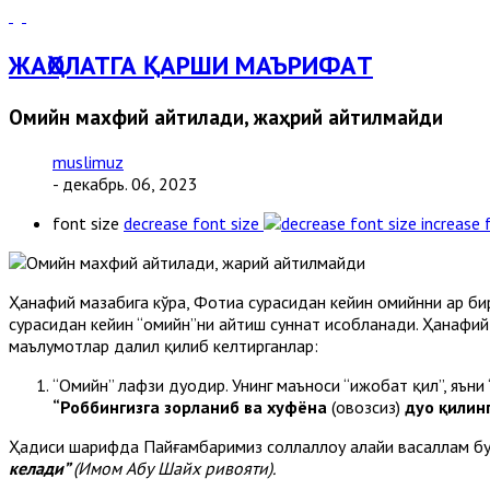
ЖАҲОЛАТГА ҚАРШИ МАЪРИФAТ
Омийн махфий айтилади, жаҳрий айтилмайди
muslimuz
- декабрь. 06, 2023
font size
decrease font size
increase 
Ҳанафий мазҳабига кўра, Фотиҳа сурасидан кейин омийнни ҳар 
сурасидан кейин “омийн”ни айтиш суннат ҳисобланади. Ҳанафий
маълумотлар далил қилиб келтирганлар:
“Омийн” лафзи дуодир. Унинг маъноси “ижобат қил”, яъни
“Роббингизга зорланиб ва хуфёна
(овозсиз)
дуо қилинг
Ҳадиси шарифда Пайғамбаримиз соллаллоҳу алайҳи васаллам бу
келади”
(Имом Абу Шайх ривояти).