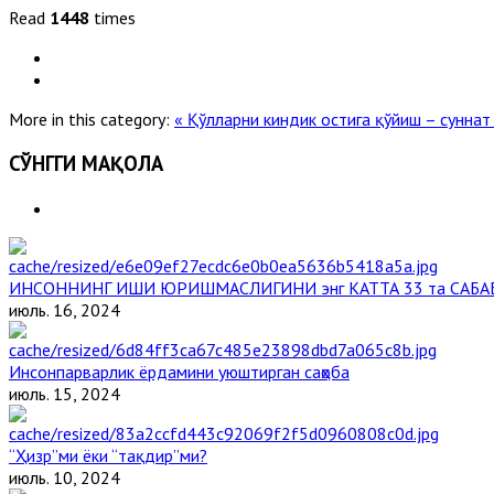
Read
1448
times
More in this category:
« Қўлларни киндик остига қўйиш – сунна
СЎНГГИ МАҚОЛА
ИНСОННИНГ ИШИ ЮРИШМАСЛИГИНИ энг КАТТА 33 та САБА
июль. 16, 2024
Инсонпарварлик ёрдамини уюштирган саҳоба
июль. 15, 2024
“Ҳизр”ми ёки “тақдир”ми?
июль. 10, 2024