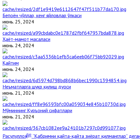
Бепоён чўллар, кенг яйловлар ўлкаси
июнь. 25, 2024
Ҳаёт-мамот масаласи
июнь. 24, 2024
Қайтим
июнь. 24, 2024
Неъматларга шукр қилиш дуоси
июнь. 21, 2024
Мўминнинг Қуръоний сифатлари
июнь. 21, 2024
Расулуллоҳ ﷺ “Қабримни қайта-қайта зиёрат қилманглар” де