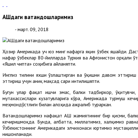
АҚШдаги ватандошларимиз
- март. 09, 2018
Ҳозир Америкада уч юз минг нафарга яқин ўзбек яшайди. Даст
нафар ўзбеклар 80-йилларда Туркия ва Афғонистон орқали ўт
«Яшил чипта» соҳибига айланяпти.
Инглиз тилини яхши ўзлаштирган ва ўқишни давом эттириш 
эттириш учун аниқ мақсад сари интилишяпти.
Бугун улар фақат ишчи эмас, балки тадбиркор, ўқитувчи
мутахассислари кузатувларига кўра, Америкада турмуш кечи
меҳмондўстлиги билан алоҳида ажралиб тураркан.
Ватандошларимиз нафақат АҚШ жамиятининг бир қисми, балк
кечиришмоқда. Бунда, албатта, миллатимиз, халқимиз равн
Ўзбекистоннинг Америкадаги элчихонаси юртимиз мустақилли
нишонланади.