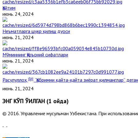
Қайтим
июнь. 24, 2024
Неъматларга шукр қилиш дуоси
июнь. 21, 2024
Мўминнинг Қуръоний сифатлари
июнь. 21, 2024
Расулуллоҳ ﷺ “Қабримни қайта-қайта зиёрат қилманглар” де
июнь. 21, 2024
ЭНГ КЎП ЎҚИЛГАН (1 ойда)
© 2016. Управление мусульман Узбекистана. При использовании