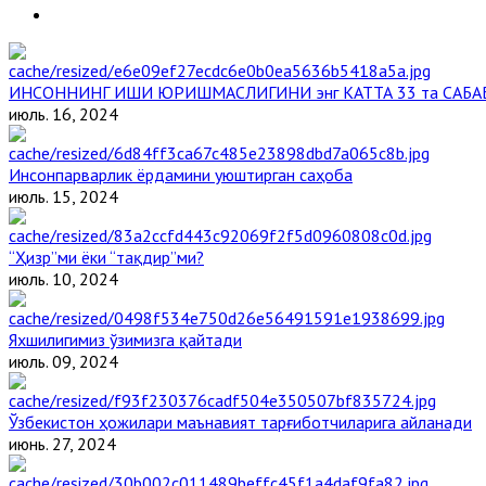
ИНСОННИНГ ИШИ ЮРИШМАСЛИГИНИ энг КАТТА 33 та САБА
июль. 16, 2024
Инсонпарварлик ёрдамини уюштирган саҳоба
июль. 15, 2024
“Ҳизр”ми ёки “тақдир”ми?
июль. 10, 2024
Яхшилигимиз ўзимизга қайтади
июль. 09, 2024
Ўзбекистон ҳожилари маънавият тарғиботчиларига айланади
июнь. 27, 2024