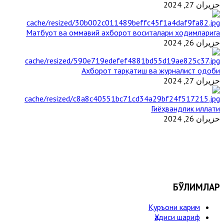
حزيران 27, 2024
Матбуот ва оммавий ахборот воситалари ходимларига
حزيران 26, 2024
Ахборот тарқатиш ва журналист одоби
حزيران 27, 2024
Гиёҳвандлик иллати
حزيران 26, 2024
БЎЛИМЛАР
Қуръони карим
Ҳадиси шариф