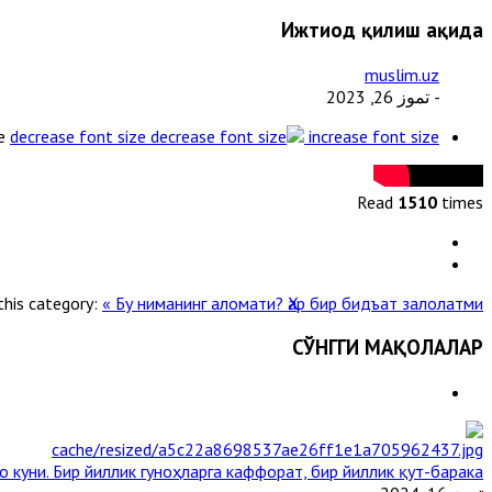
Ижтиҳод қилиш ҳақида
muslim.uz
- تموز 26, 2023
e
decrease font size
increase font size
Read
1510
times
this category:
« Бу ниманинг аломати?
Ҳар бир бидъат залолатми? »
СЎНГГИ МАҚОЛАЛАР
 куни. Бир йиллик гуноҳларга каффорат, бир йиллик қут-барака