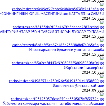
تموز 16, 2024
НСОННИНГ ИШИ ЮРИШМАСЛИГИНИ энг КАТТА 33 та САБАБИ
تموز 16, 2024
АБИТУРИЕНТЛАР УЧУН ТАВСИЯ ЭТИЛГАН ДУОЛАР ТЎПЛАМИ
تموز 15, 2024
Инсонпарварлик ёрдамини уюштирган саҳоба
تموز 15, 2024
“Ҳизр”ми ёки “тақдир”ми?
تموز 10, 2024
Яхшилигимиз ўзимизга қайтади
تموز 09, 2024
Ўзбекистон ҳожилари маънавият тарғиботчиларига айланади