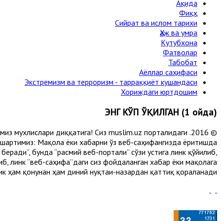
Ақида
Фиқҳ
Сийрат ва ислом тарихи
Ҳаж ва умра
Кутубхона
Фатволар
Табобат
Аёллар саҳифаси
Экстремизм ва терроризм - тарраққиёт кушандаси
Хориждаги юртдошим
ЭНГ КЎП ЎҚИЛГАН (1 ойда)
лимиз мухлислари диққатига! Сиз muslim.uz порталидаги
 шартимиз: Мақола ёки хабарни ўз веб-саҳифангизда ёритишда
еради”, бунда “расмий веб-портали” сўзи устига линк қўйилиб,
либ, линк “веб-саҳифа”даги сиз фойдаланган хабар ёки мақолага
ик ҳам қонунан ҳам диний нуқтаи-назардан қаттиқ қораланади.