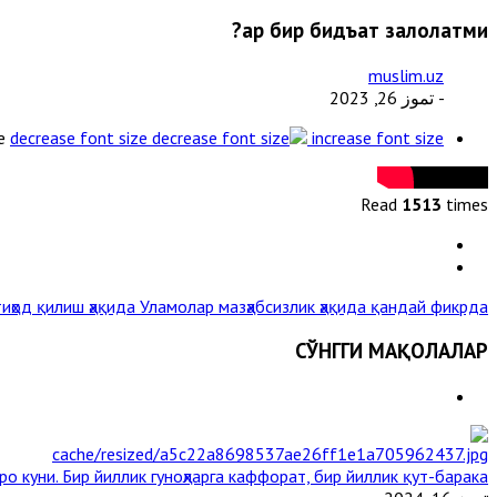
Ҳар бир бидъат залолатми?
muslim.uz
- تموز 26, 2023
e
decrease font size
increase font size
Read
1513
times
иҳод қилиш ҳақида
Уламолар мазҳабсизлик ҳақида қандай фикрда? »
СЎНГГИ МАҚОЛАЛАР
о куни. Бир йиллик гуноҳларга каффорат, бир йиллик қут-барака