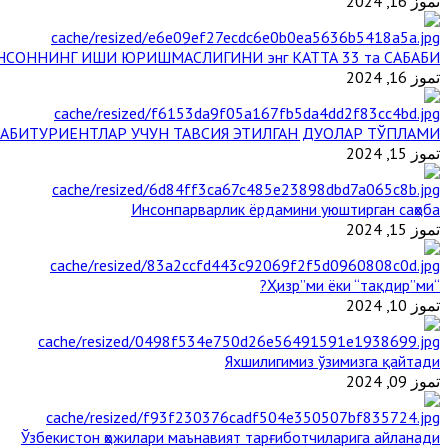
تموز 16, 2024
НСОННИНГ ИШИ ЮРИШМАСЛИГИНИ энг КАТТА 33 та САБАБИ
تموز 16, 2024
АБИТУРИЕНТЛАР УЧУН ТАВСИЯ ЭТИЛГАН ДУОЛАР ТЎПЛАМИ
تموز 15, 2024
Инсонпарварлик ёрдамини уюштирган саҳоба
تموز 15, 2024
“Ҳизр”ми ёки “тақдир”ми?
تموز 10, 2024
Яхшилигимиз ўзимизга қайтади
تموز 09, 2024
Ўзбекистон ҳожилари маънавият тарғиботчиларига айланади