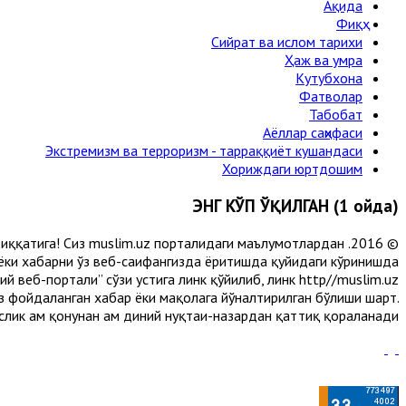
Ақида
Фиқҳ
Сийрат ва ислом тарихи
Ҳаж ва умра
Кутубхона
Фатволар
Табобат
Аёллар саҳифаси
Экстремизм ва терроризм - тарраққиёт кушандаси
Хориждаги юртдошим
ЭНГ КЎП ЎҚИЛГАН (1 ойда)
и диққатига! Сиз muslim.uz порталидаги маълумотлардан
 ёки хабарни ўз веб-саҳифангизда ёритишда қуйидаги кўринишда
 веб-портали” сўзи устига линк қўйилиб, линк http//muslim.uz
сиз фойдаланган хабар ёки мақолага йўналтирилган бўлиши шарт.
лик ҳам қонунан ҳам диний нуқтаи-назардан қаттиқ қораланади.