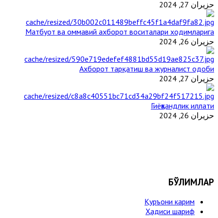
حزيران 27, 2024
Матбуот ва оммавий ахборот воситалари ходимларига
حزيران 26, 2024
Ахборот тарқатиш ва журналист одоби
حزيران 27, 2024
Гиёҳвандлик иллати
حزيران 26, 2024
БЎЛИМЛАР
Қуръони карим
Ҳадиси шариф