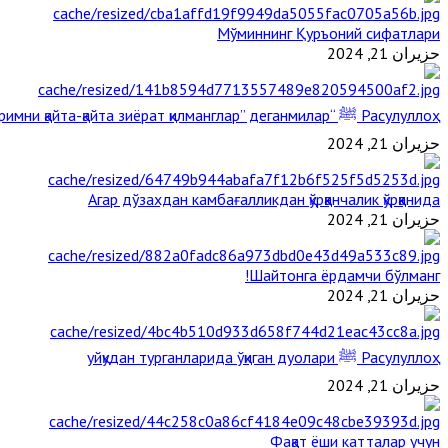
Мўминнинг Қуръоний сифатлари
حزيران 21, 2024
Расулуллоҳ ﷺ “Қабримни қайта-қайта зиёрат қилманглар” деганмилар?
حزيران 21, 2024
Агар дўзахдан камбағалликдан қўрққанчалик қўрққанида
حزيران 21, 2024
Шайтонга ёрдамчи бўлманг!
حزيران 21, 2024
Расулуллоҳ ﷺ уйқудан турганларида ўқиган дуолари
حزيران 21, 2024
Фақат ёши катталар учун