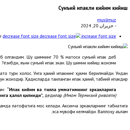
Сунъий ипакли кийим кийиш
muslimuz
- حزيران 20, 2024
e
decrease font size
increase font size
иб олгандим. Шу шимнинг 70 % матоси сунъий ипак деб
ёзибди, яъни сунъий ипак экан. Шу шимни кийиш жоизми?
то тури холос. Унга ҳақиқий ипакнинг ҳукми берилмайди. Ундан
н жоиздир. Ҳадисларда тақиқланган ипак ҳақиқий, табиий ипакдир.
лам:
“Ипак кийим ва тилла умматимнинг эркакларига
ига ҳалол қилинди”,
дедилар
(Имом Термизий ривояти).
ҳамда латофатига мос келади. Аксинча эркакларнинг табиатига
эса мувофиқ келмайди. Валлоҳу аълам.