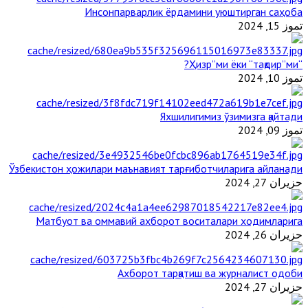
Инсонпарварлик ёрдамини уюштирган саҳоба
تموز 15, 2024
“Ҳизр”ми ёки “тақдир”ми?
تموز 10, 2024
Яхшилигимиз ўзимизга қайтади
تموز 09, 2024
Ўзбекистон ҳожилари маънавият тарғиботчиларига айланади
حزيران 27, 2024
Матбуот ва оммавий ахборот воситалари ходимларига
حزيران 26, 2024
Ахборот тарқатиш ва журналист одоби
حزيران 27, 2024