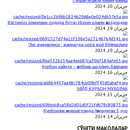
Сунъий ипакли кийим кийиш
حزيران 20, 2024
Юртингиз олимлари олдида бутун Ислом олами қарздордир
حزيران 19, 2024
Энг ачинарлиси - жаннатда сизга жой бўлмаслиги!
حزيران 19, 2024
Қурбон ҳайити – қалблар шодлиги байрами
حزيران 16, 2024
ИЙД ҚУРБОН МУБОРАК!
حزيران 15, 2024
Қурбонлик қилинаётганда ўқиладиган 5 дуо
حزيران 14, 2024
СЎНГГИ МАҚОЛАЛАР