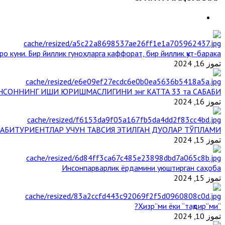
ро куни. Бир йиллик гуноҳларга каффорат, бир йиллик қут-барака
تموز 16, 2024
НСОННИНГ ИШИ ЮРИШМАСЛИГИНИ энг КАТТА 33 та САБАБИ
تموز 16, 2024
АБИТУРИЕНТЛАР УЧУН ТАВСИЯ ЭТИЛГАН ДУОЛАР ТЎПЛАМИ
تموز 15, 2024
Инсонпарварлик ёрдамини уюштирган саҳоба
تموز 15, 2024
“Ҳизр”ми ёки “тақдир”ми?
تموز 10, 2024