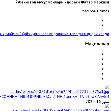
Ўзбекистон мусулмонлари идораси
Фатво маркази
Read
3581
times
т қилмайман”
Ҳайз кўрган аёл видолашув тавофини қандай қилади? »
Мақолалар
НСОННИНГ ИШИ ЮРИШМАСЛИГИНИ энг КАТТА 33 та САБАБИ
تموز 16, 2024