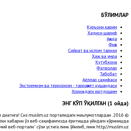
БЎЛИМЛАР
Қуръони карим
Ҳадиси шариф
Ақида
Фиқҳ
Сийрат ва ислом тарихи
Ҳаж ва умра
Кутубхона
Фатволар
Табобат
Аёллар саҳифаси
Экстремизм ва терроризм - тарраққиёт кушандаси
Хориждаги юртдошим
ЭНГ КЎП ЎҚИЛГАН (1 ойда)
и диққатига! Сиз muslim.uz порталидаги маълумотлардан
 ёки хабарни ўз веб-саҳифангизда ёритишда қуйидаги кўринишда
й веб-портали” сўзи устига линк қўйилиб, линк http//muslim.uz