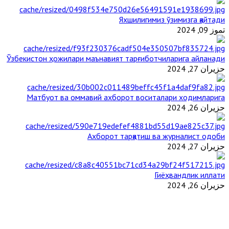
Яхшилигимиз ўзимизга қайтади
تموز 09, 2024
Ўзбекистон ҳожилари маънавият тарғиботчиларига айланади
حزيران 27, 2024
Матбуот ва оммавий ахборот воситалари ходимларига
حزيران 26, 2024
Ахборот тарқатиш ва журналист одоби
حزيران 27, 2024
Гиёҳвандлик иллати
حزيران 26, 2024