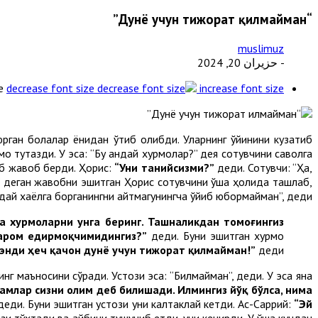
“Дунё учун тижорат қилмайман”
muslimuz
- حزيران 20, 2024
e
decrease font size
increase font size
рган болалар ёнидан ўтиб қолибди. Уларнинг ўйинини кузатиб
о тутқазди. У эса: “Бу қандай хурмолар?” дея сотувчини саволга
еб жавоб берди. Ҳорис:
“Уни танийсизми?”
деди. Сотувчи: “Ҳа,
Ҳа” деган жавобни эшитган Ҳорис сотувчини ўша ҳолида ташлаб,
дай хаёлга борганингни айтмагунингча қўйиб юбормайман”, деди.
ва хурмоларни унга беринг. Ташналикдан томоғингиз
ҳаром едирмоқчимидингиз?”
деди. Буни эшитган хурмо
 энди ҳеч қачон дунё учун тижорат қилмайман!”
деди.
нг маъносини сўради. Устози эса: “Билмайман”, деди. У эса яна
амлар сизни олим деб билишади. Илмингиз йўқ бўлса, нима
деди. Буни эшитган устози уни калтаклай кетди. Ас-Саррий:
“Эй
зи тўхтади ва айбини тушуниб етди, уни кечирди. У ўша кундан