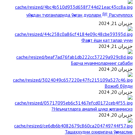
Расулуллоҳ ﷺ уйқудан турганларида ўқиган дуолари
حزيران 21, 2024
Фақат ёши катталар учун
حزيران 21, 2024
Барча муаммоларнинг сабаби
حزيران 20, 2024
Вожиб бўлди
حزيران 20, 2024
Неъматларга амалий шукр қилганмисиз?
حزيران 20, 2024
Ташаҳҳудни охиригача ўқимаслик