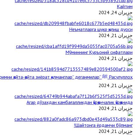
Қайтим
حزيران 24, 2024
Неъматларга шукр қилиш дуоси
حزيران 21, 2024
Мўминнинг Қуръоний сифатлари
حزيران 21, 2024
Расулуллоҳ ﷺ “Қабримни қайта-қайта зиёрат қилманглар” деганмилар?
حزيران 21, 2024
Агар дўзахдан камбағалликдан қўрққанчалик қўрққанида
حزيران 21, 2024
Шайтонга ёрдамчи бўлманг!
حزيران 21, 2024