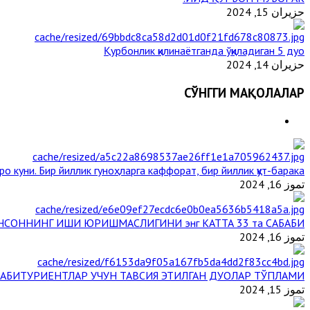
حزيران 15, 2024
Қурбонлик қилинаётганда ўқиладиган 5 дуо
حزيران 14, 2024
СЎНГГИ МАҚОЛАЛАР
ро куни. Бир йиллик гуноҳларга каффорат, бир йиллик қут-барака
تموز 16, 2024
НСОННИНГ ИШИ ЮРИШМАСЛИГИНИ энг КАТТА 33 та САБАБИ
تموز 16, 2024
АБИТУРИЕНТЛАР УЧУН ТАВСИЯ ЭТИЛГАН ДУОЛАР ТЎПЛАМИ
تموز 15, 2024