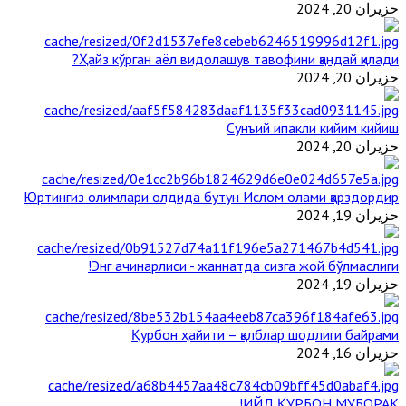
حزيران 20, 2024
Ҳайз кўрган аёл видолашув тавофини қандай қилади?
حزيران 20, 2024
Сунъий ипакли кийим кийиш
حزيران 20, 2024
Юртингиз олимлари олдида бутун Ислом олами қарздордир
حزيران 19, 2024
Энг ачинарлиси - жаннатда сизга жой бўлмаслиги!
حزيران 19, 2024
Қурбон ҳайити – қалблар шодлиги байрами
حزيران 16, 2024
ИЙД ҚУРБОН МУБОРАК!