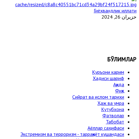
Гиёҳвандлик иллати
حزيران 26, 2024
БЎЛИМЛАР
Қуръони карим
Ҳадиси шариф
Ақида
Фиқҳ
Сийрат ва ислом тарихи
Ҳаж ва умра
Кутубхона
Фатволар
Табобат
Аёллар саҳифаси
Экстремизм ва терроризм - тарраққиёт кушандаси