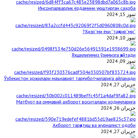
Инсонпарварлик ёрдамини уюштирган саҳоба
تموز 15, 2024
“Ҳизр”ми ёки “тақдир”ми?
تموز 10, 2024
Яхшилигимиз ўзимизга қайтади
تموز 09, 2024
Ўзбекистон ҳожилари маънавият тарғиботчиларига айланади
حزيران 27, 2024
Матбуот ва оммавий ахборот воситалари ходимларига
حزيران 26, 2024
Ахборот тарқатиш ва журналист одоби
حزيران 27, 2024