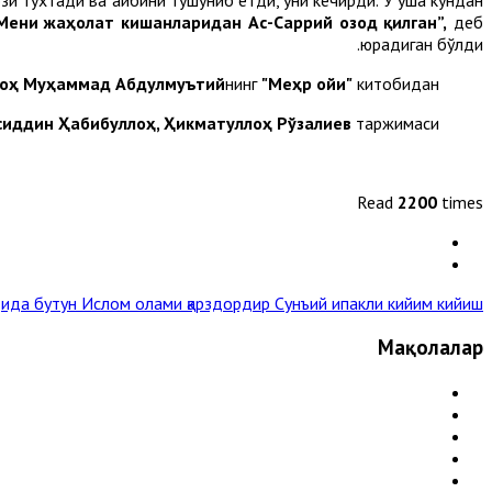
Мени жаҳолат кишанларидан Ас-Саррий озод қилган”,
деб
юрадиган бўлди.
оҳ Муҳаммад Абдулмуътий
нинг
"Меҳр ойи"
китобидан
сиддин Ҳабибуллоҳ, Ҳикматуллоҳ Рўзалиев
таржимаси.
Read
2200
times
ида бутун Ислом олами қарздордир
Сунъий ипакли кийим кийиш »
Мақолалар