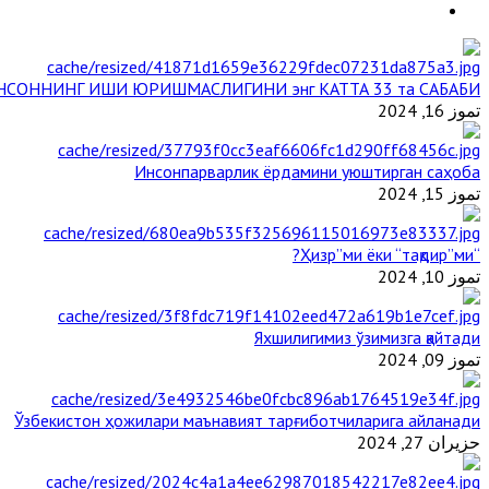
НСОННИНГ ИШИ ЮРИШМАСЛИГИНИ энг КАТТА 33 та САБАБИ
تموز 16, 2024
Инсонпарварлик ёрдамини уюштирган саҳоба
تموز 15, 2024
“Ҳизр”ми ёки “тақдир”ми?
تموز 10, 2024
Яхшилигимиз ўзимизга қайтади
تموز 09, 2024
Ўзбекистон ҳожилари маънавият тарғиботчиларига айланади
حزيران 27, 2024