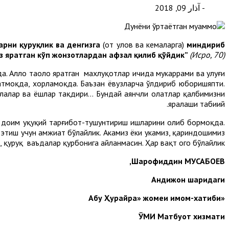
- آذار 09, 2018
рни қуруқлик ва денгизга
(от улов ва кемаларга)
миндириб
из яратган кўп жонзотлардан афзал қилиб қўйдик”
(Исро, 70)
да. Аллоҳ таоло яратган махлуқотлар ичида мукаррами ва улуғи
атмоқда, хорламоқда. Баъзан ёвузларча ўлдириб юборишяпти.
алар ва ёшлар тақдири... Бундай аянчли ҳолатлар қалбимизни
яралаши табиий.
 доим ҳуқуқий тарғибот-тушунтириш ишларини олиб бормоқда.
тиш учун ҳамжиҳат бўлайлик. Акамиз ёки укамиз, қариндошимиз
 қуруқ ваъдалар қурбонига айланмасин. Ҳар вақт огоҳ бўлайлик.
Шарофиддин МУСАБОЕВ,
Андижон шаҳридаги
«Абу Ҳурайра» жомеи имом-хатиби
ЎМИ Матбуот хизмати