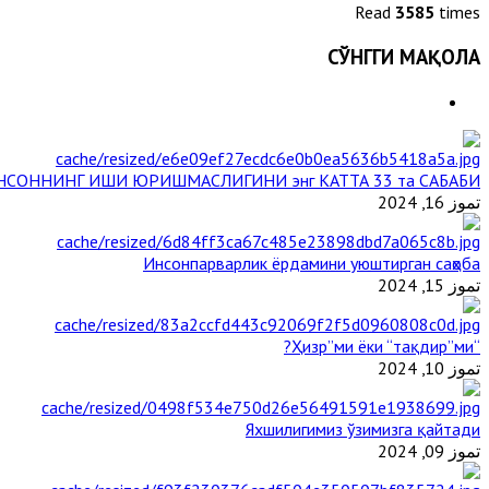
Read
3585
times
СЎНГГИ МАҚОЛА
НСОННИНГ ИШИ ЮРИШМАСЛИГИНИ энг КАТТА 33 та САБАБИ
تموز 16, 2024
Инсонпарварлик ёрдамини уюштирган саҳоба
تموز 15, 2024
“Ҳизр”ми ёки “тақдир”ми?
تموز 10, 2024
Яхшилигимиз ўзимизга қайтади
تموز 09, 2024