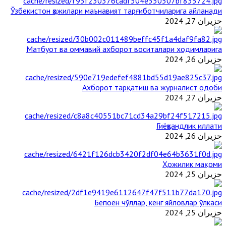
Ўзбекистон ҳожилари маънавият тарғиботчиларига айланади
حزيران 27, 2024
Матбуот ва оммавий ахборот воситалари ходимларига
حزيران 26, 2024
Ахборот тарқатиш ва журналист одоби
حزيران 27, 2024
Гиёҳвандлик иллати
حزيران 26, 2024
Ҳожилик мақоми
حزيران 25, 2024
Бепоён чўллар, кенг яйловлар ўлкаси
حزيران 25, 2024