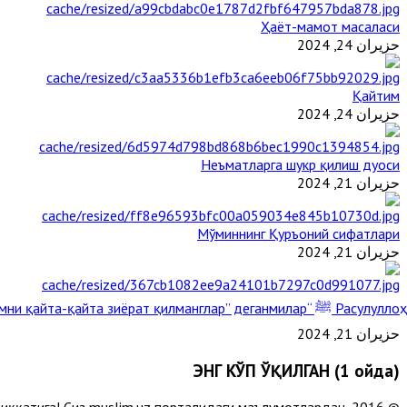
Ҳаёт-мамот масаласи
حزيران 24, 2024
Қайтим
حزيران 24, 2024
Неъматларга шукр қилиш дуоси
حزيران 21, 2024
Мўминнинг Қуръоний сифатлари
حزيران 21, 2024
Расулуллоҳ ﷺ “Қабримни қайта-қайта зиёрат қилманглар” деганмилар?
حزيران 21, 2024
ЭНГ КЎП ЎҚИЛГАН (1 ойда)