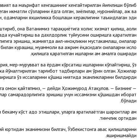
вият ва маърифат кенгашининг кенгайтирилган йиғилиши бўлиб
ан ҳикматли сўзларини ёдга олган, зиёлилар, нуронийлар, ҳаж ва
, одамларни яхшиликка бошлаши кераклигини таъкидлаган эди.
ириб, она Ватанимиз тараққиётига холис хизмат қилиш, аҳоли
нада кучайтириш ва дахлдорлик туйғусини оширишга қаратилган
игига эришиш, жамиятда аҳил-иноқликни мустаҳкамлаш, оилалар
 билан курашиш, муаммоли ва ажрим ёқасидаги оилаларни ислоҳ
қилишга қаратилган ишларни ҳам амалга оширади.
рия, меҳр-мурувват ва ёрдам кўрсатиш ишларини кўпайтириш, ўз
а йўналтирилган тарғибот тадбирлари ҳам ўрин олган. Ҳожилар
иришга ўз ҳиссаларини қўшиш ниятида эканликларини билдирди.
зга омон қайтяпмиз, — дейди Ҳожимурод Атақулов. — Бизнинг
лар самарадорлигига эришиш учун ҳиссамизни қўшишдан иборат
бўлади.
бекаму кўст адо этишлари, уларга яратилаётган шароитлар ҳам
тинчлик ортидан.
ий юртидан эканимизни билгач, Ўзбекистонга ҳавас қилишларини
яширишмайди.