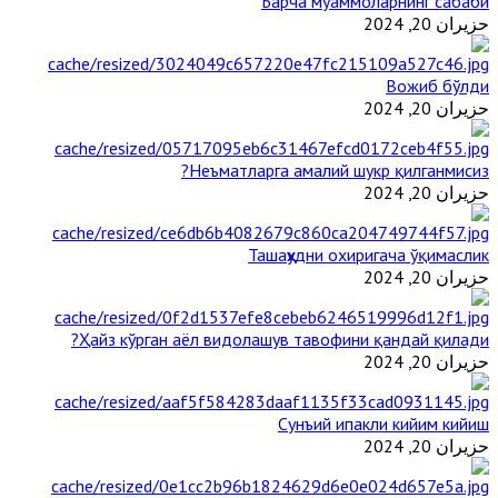
Барча муаммоларнинг сабаби
حزيران 20, 2024
Вожиб бўлди
حزيران 20, 2024
Неъматларга амалий шукр қилганмисиз?
حزيران 20, 2024
Ташаҳҳудни охиригача ўқимаслик
حزيران 20, 2024
Ҳайз кўрган аёл видолашув тавофини қандай қилади?
حزيران 20, 2024
Сунъий ипакли кийим кийиш
حزيران 20, 2024