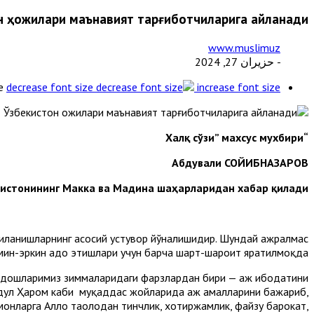
н ҳожилари маънавият тарғиботчиларига айланади
www.muslimuz
- حزيران 27, 2024
e
decrease font size
increase font size
“Халқ сўзи” махсус мухбири
Абдували СОЙИБНАЗАРОВ
истонининг Макка ва Мадина шаҳарларидан хабар қилади.
нгиланишларнинг асосий устувор йўналишидир. Шундай ажралмас
мин-эркин адо этишлари учун барча шарт-шароит яратилмоқда.
ртдошларимиз зиммаларидаги фарзлардан бири — ҳаж ибодатини
ул Ҳаром каби муқаддас жойларида ҳаж амалларини бажариб,
монларга Аллоҳ таолодан тинчлик, хотиржамлик, файзу барокат,