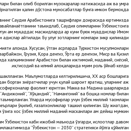
рлари билан олиб борилган музокаралар натижасида ҳаж ва умра
ўрнатилган қалин дўстона муносабатлар бунга имкон бермоқда.
ёевнинг Саудия Арабистонига ташрифлари доирасида юртимизда
авайланаётганини таъкидлаб, Саудия олимларини Ўзбекистонга
угун ҳам муқаддас масжидларда ҳар куни буюк муҳаддислар Имом
 ҳадислар айтилади. Бу улуғ зотларнинг номлари зикр қилинади.
мияти алоҳида. Хусусан, ўтган асрларда Туркистон мусулмонлари
арбайжон, Грузия, Қора денгиз, Ўрта ер денгизи, Миср ва Қизил
ида халқимизнинг Арабистон билан ижтимоий, маданий, сиёсий,
иқтисодий ва илмий алоқаларида муҳим роль ўйнаб келди.
т шаклланган. Маълумотларда келтирилишича, ХХ аср бошларига
ан борган зиёратчилар учун қулай шароит яратиш, уларнинг ҳаж
усофирхоналар фаолият юритган. Макка ва Мадина шаҳарларида
”, “Андижоний”, “Хўқандий”, “Намангоний” ва бошқа номлар билан
а таъмирланган. Уларда мусофирлар учун ўзбек миллий таомлари
еърлари ўқилиб, ғазалхонликлар ташкил қилинган. Шу жиҳатдан,
 ўзига хос ўзбек миллий маданий масканлари ҳам дейиш мумкин.
ам Ўзбекистон каби ижобий маънода ўзгарди, ислоҳотлар давом
амлакатимизда “Ўзбекистон — 2030” стратегияси йўлга қўйилган.