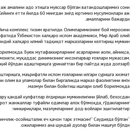
ҳаж амалини адо этишга муяссар бўлган ватандошларимиз сони
 Кейинги етти йилда 60 мингдан зиёд юртимиз мусулмонлари ҳаж
амалларини бажарди.
йича комплекс тизим яратилди. Олимларимизнинг бой меросини
фатида Ўзбекистон халқаро ислом академияси, Мир Араб олий
ридий халқаро илмий тадқиқот марказларини келтириш мумкин.
илмоқда. Буюк мутафаккирларнинг асарларини аҳоли, айниқса,
 моҳияти, муқаддас динимизнинг инсонпарвар ғоялари мужассам.
ақиқий йўлдан адаштиришга уринаётган бир пайтда жуда долзарб.
иштиришга, маърифатли ислом ғояларини илгари суришга хизмат
чи олим ва уламолар билан биргаликда марказ фаолиятини янги
мазмун билан бойитиш ишлари олиб борилмоқда.
лару қандай кулфатлар ёғдириши мумкинлигини ўйлаб, бехосдан
арот жанжаллар туфайли одамлар ҳалок бўлмоқда, гўдакларнинг
чинқириқлари, мазлумларнинг дод-войлари эшитилаётир.
инчлик-осойишталик ҳеч қачон тарк этмасин!” Саудияда бўлган
ҳожиларимиз ана шундай дуолар билан машғул бўлди.