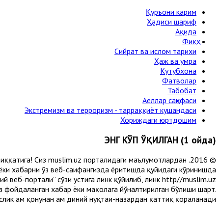
Қуръони карим
Ҳадиси шариф
Ақида
Фиқҳ
Сийрат ва ислом тарихи
Ҳаж ва умра
Кутубхона
Фатволар
Табобат
Аёллар саҳифаси
Экстремизм ва терроризм - тарраққиёт кушандаси
Хориждаги юртдошим
ЭНГ КЎП ЎҚИЛГАН (1 ойда)
и диққатига! Сиз muslim.uz порталидаги маълумотлардан
 ёки хабарни ўз веб-саҳифангизда ёритишда қуйидаги кўринишда
 веб-портали” сўзи устига линк қўйилиб, линк http//muslim.uz
сиз фойдаланган хабар ёки мақолага йўналтирилган бўлиши шарт.
лик ҳам қонунан ҳам диний нуқтаи-назардан қаттиқ қораланади.