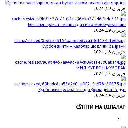
Юртингиз олимлари олдида бутун Ислом олами қарздордир
حزيران 19, 2024
Энг ачинарлиси - жаннатда сизга жой бўлмаслиги!
حزيران 19, 2024
Қурбон ҳайити – қалблар шодлиги байрами
حزيران 16, 2024
ИЙД ҚУРБОН МУБОРАК!
حزيران 15, 2024
Қурбонлик қилинаётганда ўқиладиган 5 дуо
حزيران 14, 2024
СЎНГГИ МАҚОЛАЛАР