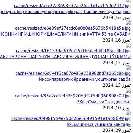
о куни. Бир йиллик гуноҳларга каффорат, бир йиллик қут-барака
تموز 16, 2024
НСОННИНГ ИШИ ЮРИШМАСЛИГИНИ энг КАТТА 33 та САБАБИ
تموز 16, 2024
АБИТУРИЕНТЛАР УЧУН ТАВСИЯ ЭТИЛГАН ДУОЛАР ТЎПЛАМИ
تموز 15, 2024
Инсонпарварлик ёрдамини уюштирган саҳоба
تموز 15, 2024
“Ҳизр”ми ёки “тақдир”ми?
تموز 10, 2024
Яхшилигимиз ўзимизга қайтади
تموز 09, 2024