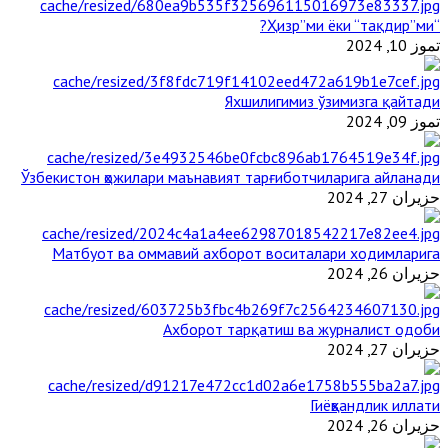
“Ҳизр”ми ёки “тақдир”ми?
تموز 10, 2024
Яхшилигимиз ўзимизга қайтади
تموز 09, 2024
Ўзбекистон ҳожилари маънавият тарғиботчиларига айланади
حزيران 27, 2024
Матбуот ва оммавий ахборот воситалари ходимларига
حزيران 26, 2024
Ахборот тарқатиш ва журналист одоби
حزيران 27, 2024
Гиёҳвандлик иллати
حزيران 26, 2024