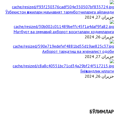
Ўзбекистон ҳожилари маънавият тарғиботчиларига айланади
حزيران 27, 2024
Матбуот ва оммавий ахборот воситалари ходимларига
حزيران 26, 2024
Ахборот тарқатиш ва журналист одоби
حزيران 27, 2024
Гиёҳвандлик иллати
حزيران 26, 2024
БЎЛИМЛАР