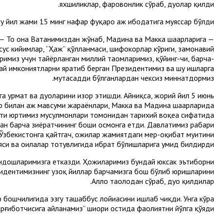
яхшиликлар, фаровонлик сўраб, дуолар қилди.
у йил жами 15 минг нафар фуқаро ҳаж ибодатига муяссар бўлди.
 — То она Ватанимиздан жўнаб, Мадина ва Макка шаҳарларига
хсус кийимлар, “Ҳаж” қўлланмаси, шифокорлар кўриги, замонавий
римиз учун тайёрланган миллий таомларимиз, қўйинг-чи, барча-
ай имкониятларни яратиб берган Президентимиз ва шу ишларга
мутасадди бўлганлардан чексиз миннатдормиз.
 ҳурмат ва дуоларини изҳор этишди. Айниқса, жорий йил 5 июнь
 билан ҳаж мавсуми жараёнлари, Макка ва Мадина шаҳарларида
бати юртимиз мусулмонлари томонидан тарихий воқеа сифатида
дан барча зиёратчининг боши осмонга етди. Давлатимиз раҳбари
бекистонга қайтгач, ҳожилар жамиятдаги меҳр-оқибат муҳитини
яси ва оилалар тотувлигида ибрат бўлишларига умид билдирди.
ндошларимизга етказди. Ҳожиларимиз бундай юксак эътиборни
зидентимизнинг узоқ йиллар барчамизга бош бўлиб юришларини
Аллоҳ таолодан сўраб, дуо қилдилар.
бошчилигида эзгу ташаббус лойиҳасини ишлаб чиқди. Унга кўра
арғиботчисига айланамиз” шиори остида фаолиятни йўлга қўяди.