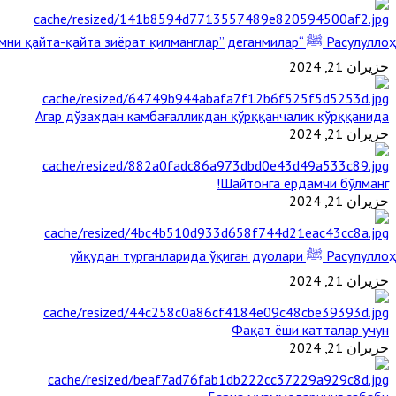
Расулуллоҳ ﷺ “Қабримни қайта-қайта зиёрат қилманглар” деганмилар?
حزيران 21, 2024
Агар дўзахдан камбағалликдан қўрққанчалик қўрққанида
حزيران 21, 2024
Шайтонга ёрдамчи бўлманг!
حزيران 21, 2024
Расулуллоҳ ﷺ уйқудан турганларида ўқиган дуолари
حزيران 21, 2024
Фақат ёши катталар учун
حزيران 21, 2024