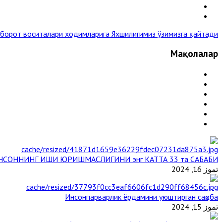
хборот воситалари ходимларига
Яхшилигимиз ўзимизга қайтади »
Мақолалар
НСОННИНГ ИШИ ЮРИШМАСЛИГИНИ энг КАТТА 33 та САБАБИ
تموز 16, 2024
Инсонпарварлик ёрдамини уюштирган саҳоба
تموز 15, 2024