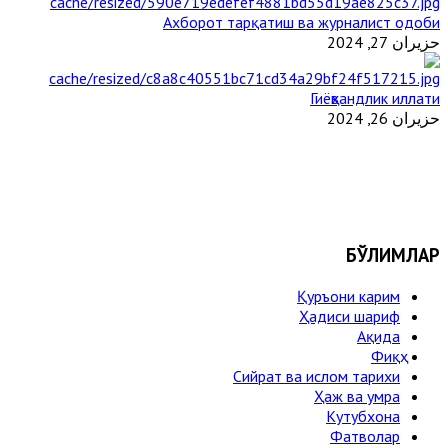
Ахборот тарқатиш ва журналист одоби
حزيران 27, 2024
Гиёҳвандлик иллати
حزيران 26, 2024
БЎЛИМЛАР
Қуръони карим
Ҳадиси шариф
Ақида
Фиқҳ
Сийрат ва ислом тарихи
Ҳаж ва умра
Кутубхона
Фатволар