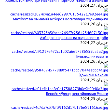
Ўзбекистон ҳожилари маънавият тарғиботчиларига айланади
حزيران 27, 2024
Матбуот ва оммавий ахборот воситалари ходимларига
حزيران 26, 2024
Ахборот тарқатиш ва журналист одоби
حزيران 27, 2024
Гиёҳвандлик иллати
حزيران 26, 2024
Ҳожилик мақоми
حزيران 25, 2024
Бепоён чўллар, кенг яйловлар ўлкаси
حزيران 25, 2024