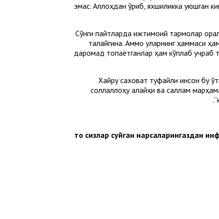
эмас. Аллоҳдан қўрқиб, яхшиликка уюшган
Сўнги пайтларда ижтимоий тармоқлар орқа
талайгина. Аммо уларнинг ҳаммаси ҳам
даромад топаётганлар ҳам кўплаб учраб т
Хайру саховат туфайли инсон бу ўт
соллаллоҳу алайҳи ва саллам марҳама
“(Эй мўминлар,) то сизлар суйган нарсалар