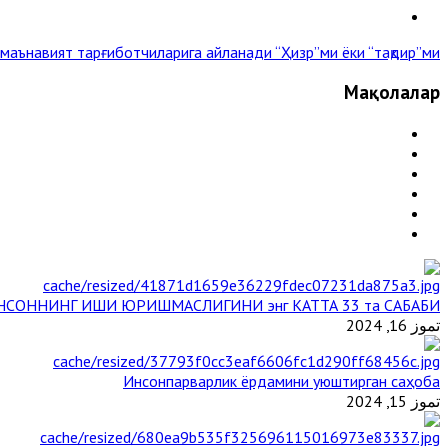
 маънавият тарғиботчиларига айланади
“Ҳизр”ми ёки “тақдир”ми? »
Мақолалар
НСОННИНГ ИШИ ЮРИШМАСЛИГИНИ энг КАТТА 33 та САБАБИ
تموز 16, 2024
Инсонпарварлик ёрдамини уюштирган саҳоба
تموز 15, 2024