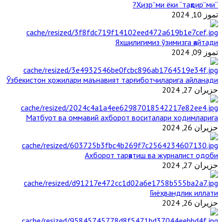
“Ҳизр”ми ёки “тақдир”ми?
تموز 10, 2024
Яхшилигимиз ўзимизга қайтади
تموز 09, 2024
Ўзбекистон ҳожилари маънавият тарғиботчиларига айланади
حزيران 27, 2024
Матбуот ва оммавий ахборот воситалари ходимларига
حزيران 26, 2024
Ахборот тарқатиш ва журналист одоби
حزيران 27, 2024
Гиёҳвандлик иллати
حزيران 26, 2024