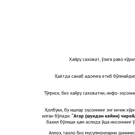
Хайру саховат, ўзига раво кўр
Ҳаётда санаб адоғига етиб бўлмайди
Тўғриси, биз хайру саховатни, инфоқ-эҳсо
Ҳолбуки, бу ишлар эҳсоннинг энг кичик кўр
қилган бўлади.
“Агар (шундан кейин) чирой
бахил бўлиши ҳам аслида ўша инсоннинг ўз
Аллоҳ таоло биз мусулмонларни динимизг