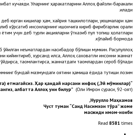
оқибат кучаяди. Уларнинг ҳаракатларини Аллоҳ файзли-баракали
қилади.
из деб юрган кишилар ҳам, хайрия ташкилотлари, уюшмалари ҳам
илиб кўрсатиб инсонларнинг ишончига кириб фирибгарлик орқали
и ётим учун деб турли акцияларни ўтказиб пул топиш ҳолатлари
кўпайиб бормоқда.
б қўйилган неъматлардан насибадор бўлиши мумкин. Расулуллоҳ
ини кийинтириб, хурсанд қилса, Аллоҳ саховатли инсонни жаннат
тўйдирса, таомлантирса, жаннатдаги таомлардан сероб бўлади”.
римнинг бундай мазмундаги оятини ҳамиша ёдида тутиши лозим:
аннатга) етмагайсиз. Ҳар қандай нарсани инфоқ
сангиз, албатта Аллоҳ уни билур”
(Оли Имрон сураси, 92-оят).
Нурулло Маҳкамов,
Чуст туман “Саид Насимхон тўра” жоме
масжиди имом-
ноиби
Read
8581
times