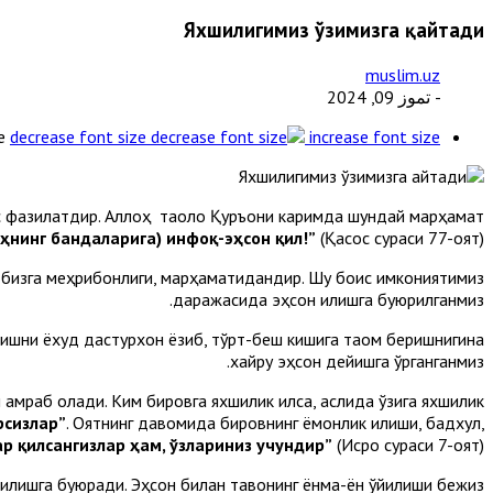
Яхшилигимиз ўзимизга қайтади
muslim.uz
- تموز 09, 2024
e
decrease font size
increase font size
хос фазилатдир. Аллоҳ таоло Қуръони каримда шундай марҳамат
оҳнинг бандаларига) инфоқ-эҳсон қил!”
(Қасос сураси 77-оят)
 бизга меҳрибонлиги, марҳаматидандир. Шу боис имкониятимиз
даражасида эҳсон қилишга буюрилганмиз.
илишни ёхуд дастурхон ёзиб, тўрт-беш кишига таом беришнигина
хайру эҳсон дейишга ўрганганмиз.
қамраб олади. Ким бировга яхшилик қилса, аслида ўзига яхшилик
рсизлар”
. Оятнинг давомида бировнинг ёмонлик қилиши, бадхулқ,
ар қилсангизлар ҳам, ўзлариниз учундир”
(Исро сураси 7-оят).
лишга буюради. Эҳсон билан тақвонинг ёнма-ён қўйилиши бежиз