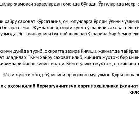
 кишилар жамоаси зарарлардан омонда бўлади. Ўрталарида меҳр-
ли хайру саховат кўрсатамиз, оч, юпунларга ёрдам қўлини чўзам
 беғараз эмас. Жумладан ҳозирги кунда ўзларини саховатпеша қ
урмоқда. Энг ачинарлиси бундай шахслар ўзларича бир бемор ёк
кинчи дунёда туриб, охиратга заҳира йиғиши, жаннатда тайёрла
т қиладилар: “Ким хайру саховат қилиб, кийимга муҳтож бир киш
кийимлари билан кийинтиради. Ким егуликка муҳтож, оч кишини 
Икки дунёси обод бўлишини орзу қилган мусулмон Қуръони ка
ингаздан инфоқ-эҳсон қилиб бермагунингизча ҳаргиз яхшиликка (ж
қил