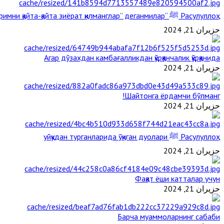
Расулуллоҳ ﷺ “Қабримни қайта-қайта зиёрат қилманглар” деганмилар?
حزيران 21, 2024
Агар дўзахдан камбағалликдан қўрққанчалик қўрққанида
حزيران 21, 2024
Шайтонга ёрдамчи бўлманг!
حزيران 21, 2024
Расулуллоҳ ﷺ уйқудан турганларида ўқиган дуолари
حزيران 21, 2024
Фақат ёши катталар учун
حزيران 21, 2024
Барча муаммоларнинг сабаби