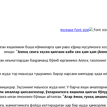
font siz
илган яхшиликни бошқа мўминларга ҳам раво кўриш мусулмонга 
қилади:
“Аллоҳ сенга эҳсон қилгани каби сен ҳам ҳам (Алл
ган неъматлардан баҳраманд бўлиб юрганимиз Аллоҳ таолонинг
нни жуда тор маънода тушунамиз. Бирор нарсани кимгадир ҳадя қ
инишидир. Эҳсоннинг маъноси жуда кенг. У барча яхши амалларни 
ли амаллар қилсангизлар, ўзларингизга яхшилик қилган бўлу
ига қилган ёмонлиги бўлиши айтилган.
“Агар ёмон, гуноҳ амалл
а, жамиятимизга фойда келтирадиган ҳар бир ишда ҳамкорлик қи