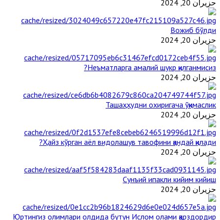
حزيران 20, 2024
Вожиб бўлди
حزيران 20, 2024
Неъматларга амалий шукр қилганмисиз?
حزيران 20, 2024
Ташаҳҳудни охиригача ўқимаслик
حزيران 20, 2024
Ҳайз кўрган аёл видолашув тавофини қандай қилади?
حزيران 20, 2024
Сунъий ипакли кийим кийиш
حزيران 20, 2024
Юртингиз олимлари олдида бутун Ислом олами қарздордир