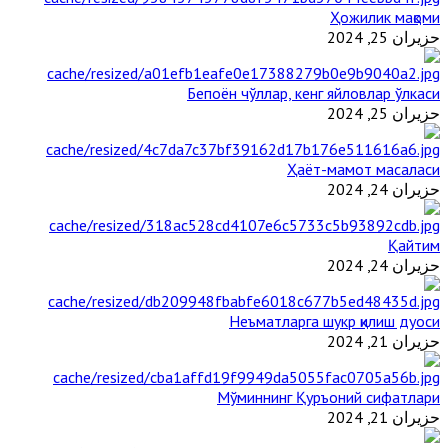
Ҳожилик мақоми
حزيران 25, 2024
Бепоён чўллар, кенг яйловлар ўлкаси
حزيران 25, 2024
Ҳаёт-мамот масаласи
حزيران 24, 2024
Қайтим
حزيران 24, 2024
Неъматларга шукр қилиш дуоси
حزيران 21, 2024
Мўминнинг Қуръоний сифатлари
حزيران 21, 2024