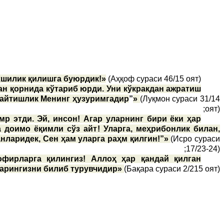
хшилик қилишга буюрдик!»
(Аҳқоф сураси 46/15 оят);
ан қорнида кўтариб юрди. Уни кўкракдан ажратиш
 Қайтишлик Менинг ҳузуримгадир
”
»
(Луқмон сураси 31/14
оят);
р этди. Эй, инсон! Агар уларнинг бири ёки ҳар
а доимо ёқимли сўз айт! Уларга, меҳрибонлик билан,
анларидек, Сен ҳам уларга раҳм қилгин!”»
(Исро сураси
17/23-24);
офирларга қилингиз! Аллоҳ ҳар қандай қилган
арингизни билиб турувчидир»
(Бақара сураси 2/215 оят).