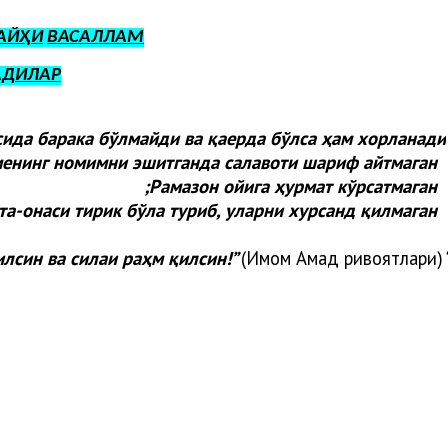
АЙҲИ
ВАСАЛЛАМ
АДИЛАР
сида барака бўлмайди ва қаерда бўлса ҳам хорланади:
енинг номимни эшитганда салавоти шариф айтмаган;
Рамазон ойига ҳурмат кўрсатмаган;
та-онаси тирик бўла туриб, уларни хурсанд қилмаган
илсин ва силаи раҳм қилсин!”
(Имом Аҳмад ривоятлари).