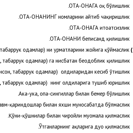
ОТА-ОНАГА оқ бўлишлик.
ОТА-ОНАНИНГ номларини айтиб чақиришлик.
ОТА-ОНАГА итоатсизлик.
ОТА-ОНАНИ беписанд қилишлик.
, табаррук одамлар) ни ҳурматларини жойига қўймаслик.
н, табаррук одамлар)
га нисбатан беодоблик қилишлик.
инсон, табаррук одамлар)
олдиларидан кесиб ўтишлик.
н, табаррук одамлар)
нинг олдиларига тушиб юришлик.
Ака-ука, опа-сингиллар билан бемеҳр бўлишлик.
авм-қариндошлар билан яхши муносабатда бўлмаслик.
Қўни-қўшнилар билан чиройли муомала қилмаслик.
Ўтганларнинг ҳақларига дуо қилмаслик.