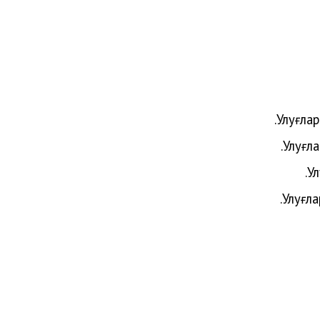
Улуғлар
Улуғла
У
Улуғл