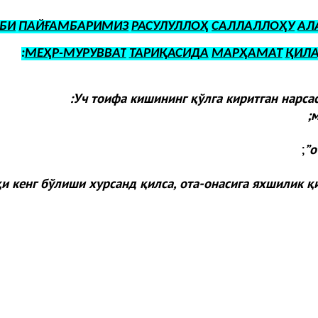
БИ
ПАЙҒАМБАРИМИЗ
РАСУЛУЛЛОҲ
САЛЛАЛЛОҲУ
АЛ
:
МЕҲР-МУРУВВАТ
ТАРИҚАСИДА
МАРҲАМАТ
ҚИЛ
Уч тоифа кишининг қўлга киритган нарса
м
;
”
о
и кенг бўлиши хурсанд қилса, ота-онасига яхшилик қ