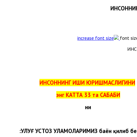
ИНСОННИН
font siz
ИНСОННИНГ ИШИ ЮРИШМАСЛИГИНИ
энг КАТТА 33 та САБАБИ
ни
УЛУҒ УСТОЗ УЛАМОЛАРИМИЗ баён қилиб бер