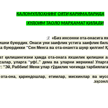
КАЛОМУЛЛОҲНИНГ
ОЯТИ
КАРИМАЛАРИДА
:
ХУДОИМ
ТАОЛО
МАРҲАМАТ
ҚИЛАДИ
Z
«Биз инсонни ота-онасига я
ишни буюрдик. Онаси уни заифлик устига заифлик бил
нга буюрдикки
“
Сен Менга ва ота-онангга шукр қилгин!
ат қилишингизни ҳамда ота-онага яхшилик қилишни ам
тсалар, уларга
“
уф!..” дема ва уларни жеркима! Уларг
т: “Эй, Раббим! Мени улар гўдаклик чоғимда тарбиялаг
 ота-она, қариндошлар, етимлар, мискинлар ва мус
эҳсонл