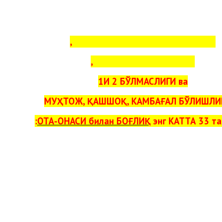
ИНСОННИНГ ИШИ ЮРИШМАСЛИГИ,
БАРАКАСИ БЎЛМАСЛИГИ,
1И 2 БЎЛМАСЛИГИ ва
МУҲТОЖ, ҚАШШОҚ, КАМБАҒАЛ БЎЛИШЛИ
ОТА-ОНАСИ билан БОҒЛИҚ
энг КАТТА 33 та