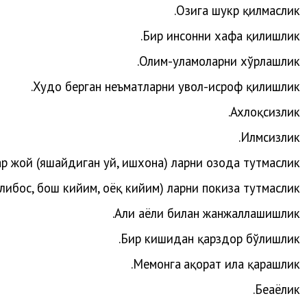
Озига шукр қилмаслик.
Бир инсонни хафа қилишлик.
.
Олим-уламоларни
хўрлашлик
.
Худо
берган
неъматларни
увол-исроф
қилишлик
Ахлоқсизлик.
Илмсизлик.
р жой (яшайдиган уй, ишхона) ларни озода тутмаслик.
либос, бош кийим, оёқ кийим) ларни покиза тутмаслик.
.
Аҳли
аёли
билан
жанжаллашишлик
Бир кишидан қарздор бўлишлик.
.
Меҳ
монга
ҳақорат
ила
қарашлик
Беҳаёлик.