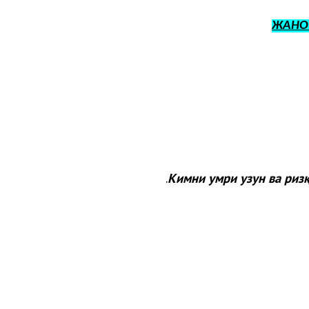
ЖАНО
Кимни умри узун ва ризқ