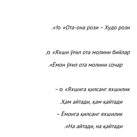
.
!»
«
Ота
-она
рози
– Худо
рози
o
,
«
Яхши
ўғ
ил
ота
молини
бийлар
o
.
»
Ёмон
ўғ
ил
ота
молини
сочар
«Яхшига қилсанг яхшилик –
o
Ҳам айтади, ҳам қайтади.
Ёмонга қилсанг яхшилик –
На айтади, на қайтади».