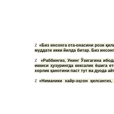
Z
«Биз инсонга ота-онасини рози қил
муддати икки йилда битар. Биз инсо
Z
«Раббингиз, Унинг Ўзигагина ибод
иккиси ҳузурингда кексалик ёшига е
хорлик қанотини паст тут ва дуода ай
Z
«Ниманики хайр-эҳсон қилсангиз,