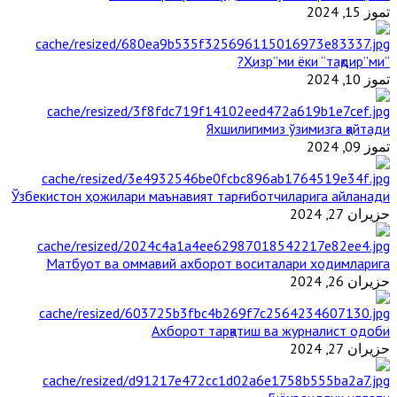
تموز 15, 2024
“Ҳизр”ми ёки “тақдир”ми?
تموز 10, 2024
Яхшилигимиз ўзимизга қайтади
تموز 09, 2024
Ўзбекистон ҳожилари маънавият тарғиботчиларига айланади
حزيران 27, 2024
Матбуот ва оммавий ахборот воситалари ходимларига
حزيران 26, 2024
Ахборот тарқатиш ва журналист одоби
حزيران 27, 2024