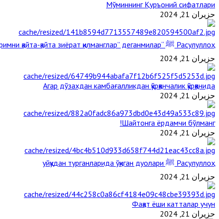
Мўминнинг Қуръоний сифатлари
حزيران 21, 2024
Расулуллоҳ ﷺ “Қабримни қайта-қайта зиёрат қилманглар” деганмилар?
حزيران 21, 2024
Агар дўзахдан камбағалликдан қўрққанчалик қўрққанида
حزيران 21, 2024
Шайтонга ёрдамчи бўлманг!
حزيران 21, 2024
Расулуллоҳ ﷺ уйқудан турганларида ўқиган дуолари
حزيران 21, 2024
Фақат ёши катталар учун
حزيران 21, 2024