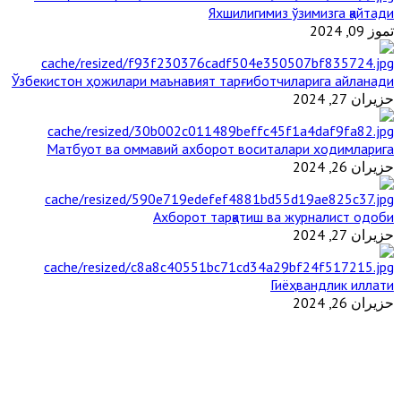
Яхшилигимиз ўзимизга қайтади
تموز 09, 2024
Ўзбекистон ҳожилари маънавият тарғиботчиларига айланади
حزيران 27, 2024
Матбуот ва оммавий ахборот воситалари ходимларига
حزيران 26, 2024
Ахборот тарқатиш ва журналист одоби
حزيران 27, 2024
Гиёҳвандлик иллати
حزيران 26, 2024