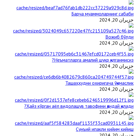
Барча муаммоларнинг сабаби
حزيران 20, 2024
Вожиб бўлди
حزيران 20, 2024
Неъматларга амалий шукр қилганмисиз?
حزيران 20, 2024
Ташаҳҳудни охиригача ўқимаслик
حزيران 20, 2024
Ҳайз кўрган аёл видолашув тавофини қандай қилади?
حزيران 20, 2024
Сунъий ипакли кийим кийиш
حزيران 20, 2024