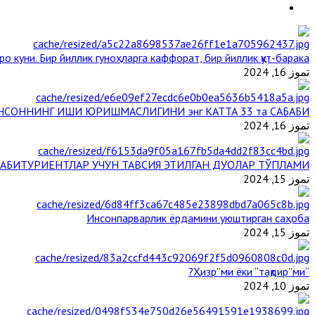
ро куни. Бир йиллик гуноҳларга каффорат, бир йиллик қут-барака
تموز 16, 2024
НСОННИНГ ИШИ ЮРИШМАСЛИГИНИ энг КАТТА 33 та САБАБИ
تموز 16, 2024
АБИТУРИЕНТЛАР УЧУН ТАВСИЯ ЭТИЛГАН ДУОЛАР ТЎПЛАМИ
تموز 15, 2024
Инсонпарварлик ёрдамини уюштирган саҳоба
تموز 15, 2024
“Ҳизр”ми ёки “тақдир”ми?
تموز 10, 2024