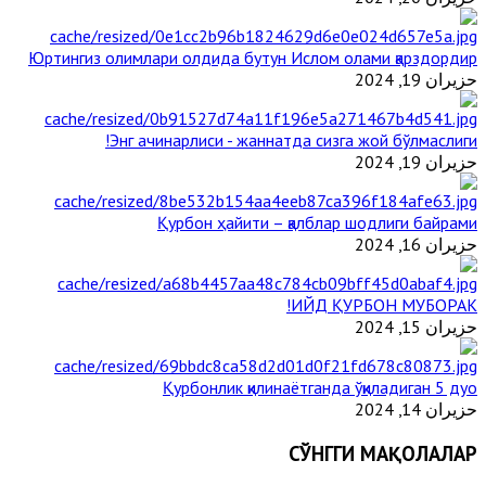
Юртингиз олимлари олдида бутун Ислом олами қарздордир
حزيران 19, 2024
Энг ачинарлиси - жаннатда сизга жой бўлмаслиги!
حزيران 19, 2024
Қурбон ҳайити – қалблар шодлиги байрами
حزيران 16, 2024
ИЙД ҚУРБОН МУБОРАК!
حزيران 15, 2024
Қурбонлик қилинаётганда ўқиладиган 5 дуо
حزيران 14, 2024
СЎНГГИ МАҚОЛАЛАР