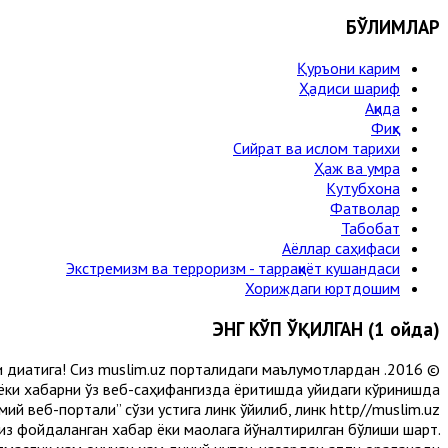
БЎЛИМЛАР
Қуръони карим
Ҳадиси шариф
Ақида
Фиқҳ
Сийрат ва ислом тарихи
Ҳаж ва умра
Кутубхона
Фатволар
Табобат
Аёллар саҳифаси
Экстремизм ва терроризм - тарраққиёт кушандаси
Хориждаги юртдошим
ЭНГ КЎП ЎҚИЛГАН (1 ойда)
и диққатига! Сиз muslim.uz порталидаги маълумотлардан
 ёки хабарни ўз веб-саҳифангизда ёритишда қуйидаги кўринишда
й веб-портали” сўзи устига линк қўйилиб, линк http//muslim.uz
сиз фойдаланган хабар ёки мақолага йўналтирилган бўлиши шарт.