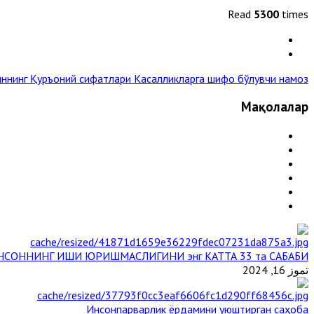
Read
5300
times
ннинг Қуръоний сифатлари
Касалликларга шифо бўлувчи намоз »
Мақолалар
НСОННИНГ ИШИ ЮРИШМАСЛИГИНИ энг КАТТА 33 та САБАБИ
تموز 16, 2024
Инсонпарварлик ёрдамини уюштирган саҳоба