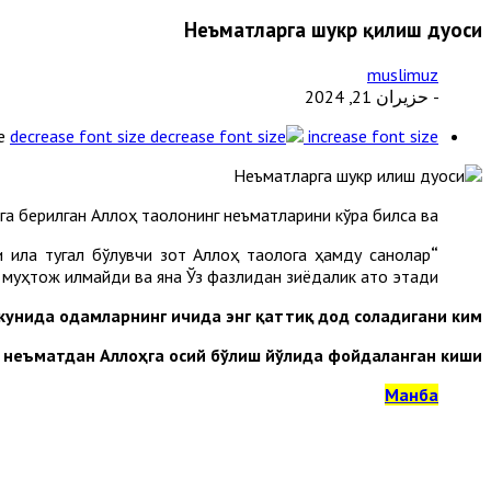
Неъматларга шукр қилиш дуоси
muslimuz
- حزيران 21, 2024
e
decrease font size
increase font size
а берилган Аллоҳ таолонинг неъматларини кўра билса ва:
 ила тугал бўлувчи зот Аллоҳ таолога ҳамду санолар
“Алҳамду лиллаҳиллазий биниъматиҳи татиммус солиҳат”
а муҳтож қилмайди ва яна Ўз фазлидан зиёдалик ато этади.
кунида одамларнинг ичида энг қаттиқ дод соладигани ким?”.
 неъматдан Аллоҳга осий бўлиш йўлида фойдаланган киши”.
Манба