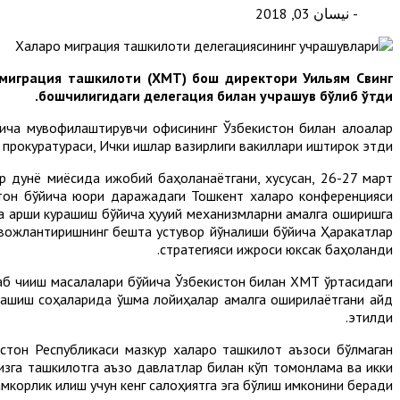
- نيسان 03, 2018
 миграция ташкилоти (ХМТ) бош директори Уильям Свинг
бошчилигидаги делегация билан учрашув бўлиб ўтди.
ча мувофиқлаштирувчи офисининг Ўзбекистон билан алоқалар
прокуратураси, Ички ишлар вазирлиги вакиллари иштирок этди.
дунё миқёсида ижобий баҳоланаётгани, хусусан, 26-27 март
тон бўйича юқори даражадаги Тошкент халқаро конференцияси
а қарши курашиш бўйича ҳуқуқий механизмларни амалга оширишга
ивожлантиришнинг бешта устувор йўналиши бўйича Ҳаракатлар
стратегияси ижроси юксак баҳоланди.
лаб чиқиш масалалари бўйича Ўзбекистон билан ХМТ ўртасидаги
рашиш соҳаларида қўшма лойиҳалар амалга оширилаётгани қайд
этилди.
стон Республикаси мазкур халқаро ташкилот аъзоси бўлмаган
зга ташкилотга аъзо давлатлар билан кўп томонлама ва икки
корлик қилиш учун кенг салоҳиятга эга бўлиш имконини беради.