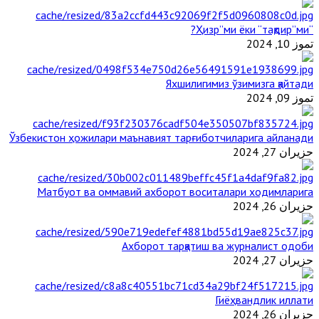
“Ҳизр”ми ёки “тақдир”ми?
تموز 10, 2024
Яхшилигимиз ўзимизга қайтади
تموز 09, 2024
Ўзбекистон ҳожилари маънавият тарғиботчиларига айланади
حزيران 27, 2024
Матбуот ва оммавий ахборот воситалари ходимларига
حزيران 26, 2024
Ахборот тарқатиш ва журналист одоби
حزيران 27, 2024
Гиёҳвандлик иллати
حزيران 26, 2024