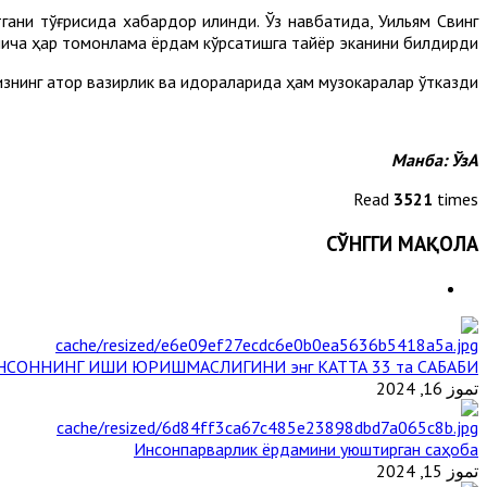
гани тўғрисида хабардор қилинди. Ўз навбатида, Уильям Свинг
ўйича ҳар томонлама ёрдам кўрсатишга тайёр эканини билдирди.
знинг қатор вазирлик ва идораларида ҳам музокаралар ўтказди.
Манба:
ЎзА
Read
3521
times
СЎНГГИ МАҚОЛА
НСОННИНГ ИШИ ЮРИШМАСЛИГИНИ энг КАТТА 33 та САБАБИ
تموز 16, 2024
Инсонпарварлик ёрдамини уюштирган саҳоба
تموز 15, 2024