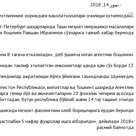
- تموز 14, 2018
кт-Петербург шаҳарларида Ташқи меҳнат миграцияси масалалари
ик бошлиғи Равшан Ибрагимов сўзларига таяниб хабар бермоқда.
«Кейинги йилларда эса ушбу тармоқлар сони 8 тагача етказилади», деб қўшимча қилган агентлик бошлиғи.
13 июль куни ташкил этилган матбуот анжуманида агентлик томонидан таклиф этилаётган имкониятлар ҳақида ҳам сўз борди.
пендиялар ажратилиши йўлга қўйилгани таъкидланди. Шунингдек,
оғистон Республикаси, вилоятлар ва Тошкент шаҳрида Агентлик
ларга темир йўл ва авиачипталарни 20 фоизлик чегирма асосида
биттадан, бутун республика бўйлаб жами 14 та) ташкил этилди.
рациясида меҳнат фаолиятини олиб боришларига ёрдам берилди.
га дастлабки 5 нафар фуқаролар ишга юборилди», дейилади
расмий баёнотда.