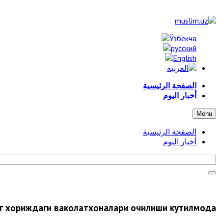
الصفحة الرئيسية
أخبار اليوم
Menu
الصفحة الرئيسية
أخبار اليوم
нг хориждаги ваколатхоналари очилиши кутилмоқда