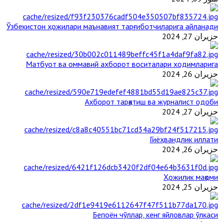
Ўзбекистон ҳожилари маънавият тарғиботчиларига айланади
حزيران 27, 2024
Матбуот ва оммавий ахборот воситалари ходимларига
حزيران 26, 2024
Ахборот тарқатиш ва журналист одоби
حزيران 27, 2024
Гиёҳвандлик иллати
حزيران 26, 2024
Ҳожилик мақоми
حزيران 25, 2024
Бепоён чўллар, кенг яйловлар ўлкаси