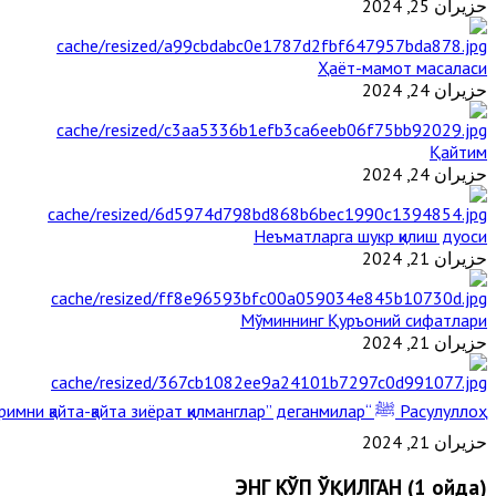
حزيران 25, 2024
Ҳаёт-мамот масаласи
حزيران 24, 2024
Қайтим
حزيران 24, 2024
Неъматларга шукр қилиш дуоси
حزيران 21, 2024
Мўминнинг Қуръоний сифатлари
حزيران 21, 2024
Расулуллоҳ ﷺ “Қабримни қайта-қайта зиёрат қилманглар” деганмилар?
حزيران 21, 2024
ЭНГ КЎП ЎҚИЛГАН (1 ойда)