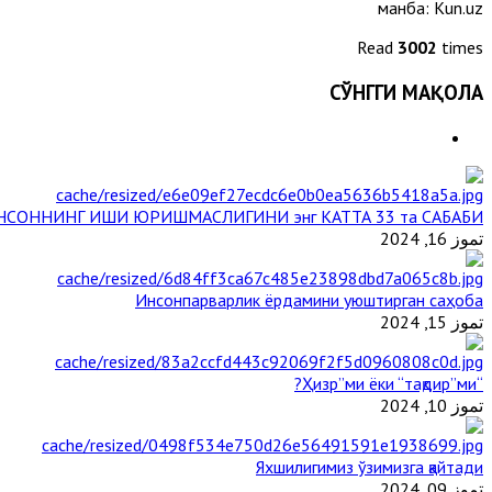
манба: Kun.uz
Read
3002
times
СЎНГГИ МАҚОЛА
НСОННИНГ ИШИ ЮРИШМАСЛИГИНИ энг КАТТА 33 та САБАБИ
تموز 16, 2024
Инсонпарварлик ёрдамини уюштирган саҳоба
تموز 15, 2024
“Ҳизр”ми ёки “тақдир”ми?
تموز 10, 2024
Яхшилигимиз ўзимизга қайтади
تموز 09, 2024