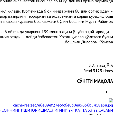
рбонига айланаётган инсонлар сони кундан кун ортиб бормоқда.
ашкил қилади. Юртимизда 6 ой ичида жами 60 дан ортиқ одам
ишлар вазирлиги Терроризм ва экстремизмга қарши курашиш бош
яга қарши курашиш бошқармаси бўлим бошлиғи Мурат Райимов.
ган 6 ой ичида уларнинг 139 мингга яқини ўз уйига қайтарилди.
ашкил этади, – дейди Ўзбекистон Хотин-қизлар қўмитаси бўлим
бошлиғи Дилором Қўзиева.
И.Аҳатова, ЎзА
Read
3123
times
СЎНГГИ МАҚОЛА
НСОННИНГ ИШИ ЮРИШМАСЛИГИНИ энг КАТТА 33 та САБАБИ