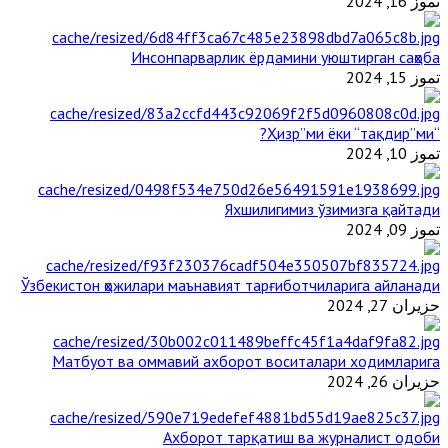
تموز 16, 2024
Инсонпарварлик ёрдамини уюштирган саҳоба
تموز 15, 2024
“Ҳизр”ми ёки “тақдир”ми?
تموز 10, 2024
Яхшилигимиз ўзимизга қайтади
تموز 09, 2024
Ўзбекистон ҳожилари маънавият тарғиботчиларига айланади
حزيران 27, 2024
Матбуот ва оммавий ахборот воситалари ходимларига
حزيران 26, 2024
Ахборот тарқатиш ва журналист одоби