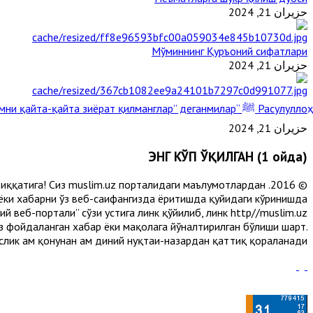
حزيران 21, 2024
Мўминнинг Қуръоний сифатлари
حزيران 21, 2024
Расулуллоҳ ﷺ “Қабримни қайта-қайта зиёрат қилманглар” деганмилар?
حزيران 21, 2024
ЭНГ КЎП ЎҚИЛГАН (1 ойда)
и диққатига! Сиз muslim.uz порталидаги маълумотлардан
 ёки хабарни ўз веб-саҳифангизда ёритишда қуйидаги кўринишда
 веб-портали” сўзи устига линк қўйилиб, линк http//muslim.uz
сиз фойдаланган хабар ёки мақолага йўналтирилган бўлиши шарт.
лик ҳам қонунан ҳам диний нуқтаи-назардан қаттиқ қораланади.