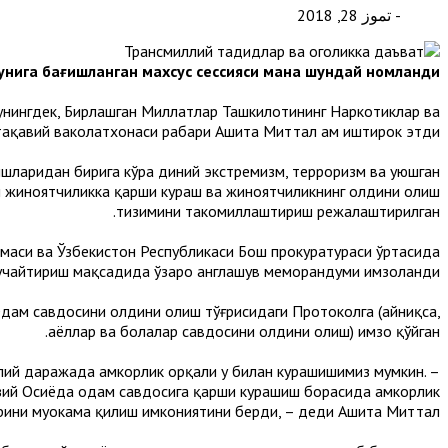
- تموز 28, 2018
унига бағишланган махсус сессияси мана шундай номланди.
шунингдек, Бирлашган Миллатлар Ташкилотининг Наркотиклар ва
қавий ваколатхонаси раҳбари Ашита Миттал ҳам иштирок этди.
ишларидан бирига кўра диний экстремизм, терроризм ва уюшган
 жиноятчиликка қарши кураш ва жиноятчиликнинг олдини олиш
тизимини такомиллаштириш режалаштирилган.
маси ва Ўзбекистон Республикаси Бош прокуратураси ўртасида
кучайтириш мақсадида ўзаро англашув меморандуми имзоланди.
дам савдосини олдини олиш тўғрисидаги Протоколга (айниқса,
аёллар ва болалар савдосини олдини олиш) имзо қўйган.
ллий даражада ҳамкорлик орқали у билан курашишимиз мумкин.
азий Осиёда одам савдосига қарши курашиш борасида ҳамкорлик
рини муҳокама қилиш имкониятини берди, – деди Ашита Миттал.