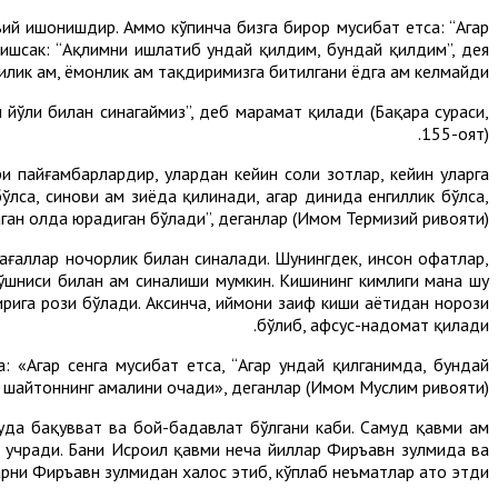
тъий ишонишдир. Аммо кўпинча бизга бирор мусибат етса: “Агар
ришсак: “Ақлимни ишлатиб ундай қилдим, бундай қилдим”, дея
лик ҳам, ёмонлик ҳам тақдиримизга битилгани ёдга ҳам келмайди.
 йўли билан синагаймиз”, деб марҳамат қилади (Бақара сураси,
155-оят).
и пайғамбарлардир, улардан кейин солиҳ зотлар, кейин уларга
ўлса, синови ҳам зиёда қилинади, агар динида енгиллик бўлса,
ган ҳолда юрадиган бўлади”, деганлар (Имом Термизий ривояти).
ағаллар ночорлик билан синалади. Шунингдек, инсон офатлар,
қўшниси билан ҳам синалиши мумкин. Кишининг кимлиги мана шу
рига рози бўлади. Аксинча, иймони заиф киши ҳаётидан норози
бўлиб, афсус-надомат қилади.
да: «Агар сенга мусибат етса, “Агар ундай қилганимда, бундай
иш) шайтоннинг амалини очади», деганлар (Имом Муслим ривояти).
уда бақувват ва бой-бадавлат бўлгани каби. Самуд қавми ҳам
тга учради. Бани Исроил қавми неча йиллар Фиръавн зулмида ва
арни Фиръавн зулмидан халос этиб, кўплаб неъматлар ато этди.