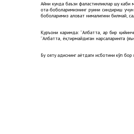
Айни кунда баъзи фаластинликлар шу каби 
ота-боболаримизнинг руҳини синдириш учун
боболаримиз ҳаловат нималигини билмай, с
Қуръони каримда: “Албатта, ҳар бир қийинч
“Албатта, ёқтирмайдиган нарсаларингга (яъ
Бу ояту ҳадиснинг ҳаётдаги исботини кўп бор