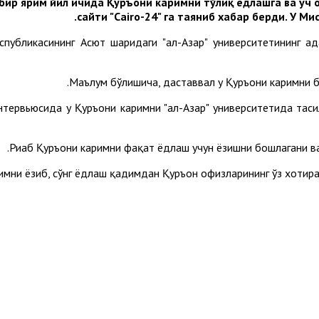
ир ярим йил ичида Қуръони каримни тўлиқ ёдлашга ва уч о
сайти "Cairo-24" га таяниб хабар берди. У 
убликасининг Aсют шаҳридаги "ал-Aзҳар" университетининг а
Маълум бўлишича, даставвал у Қуръони каримни би
 интервьюсида у Қуръони каримни "ал-Aзҳар" университетида та
Риҳаб Қуръони каримни фақат ёдлаш учун ёзишни бошлагани ва
мни ёзиб, сўнг ёдлаш қадимдан Қуръон ҳофизларининг ўз хотира