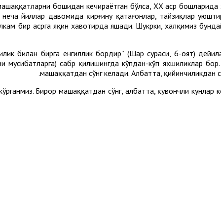
машаққатларни бошидан кечираётган бўлса, XX аср бошларида х
 неча йиллар давомида қирғину қатағонлар, тайзиқлар уюштир
алкам бир асрга яқин хавотирда яшади. Шукрки, халқимиз бунд
илик билан бирга енгиллик бордир” (Шарҳ сураси, 6-оят) дейи
ни мусибатларга) сабр қилишингда кўпдан-кўп яхшиликлар бор.
машаққатдан сўнг келади. Албатта, қийинчиликдан сў
 кўрганмиз. Бирор машаққатдан сўнг, албатта, қувончли кунлар к