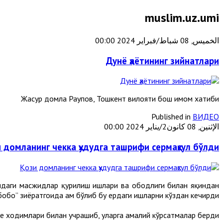
muslim.uz.umi
الخميس, 08 شباط/فبراير 2024 00:00
Дунё ҳаётининг зийнатлари
Жасур домла Раупов, Тошкент вилояти бош имом хатиби
Published in
ВИДЕО
الإثنين, 08 كانون2/يناير 2024 00:00
 домланинг чекка ҳудудга ташрифи сермаҳсул бўлди
идаги масжидлар қурилиш ишлари ва ободлиги билан яқиндан
бо” зиёратгоҳида ҳам бўлиб бу ердаги ишларни кўздан кечирди.
ходимлари билан учрашиб, уларга амалий кўрсатмалар берди.