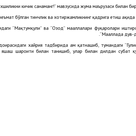
 яхшиликни кичик санаманг!” мавзусида жума маърузаси билан б
 неъмат бўлган тинчлик ва хотиржамликнинг қадрига етиш ҳақида 
ги “Мақтумқули” ва “Озод” маҳаллалари фуқаролари иштироки
“Маҳаллада дув-д
доирасидаги хайрия тадбирида ҳам қатнашиб, тумандаги “Гулис
г яшаш шароити билан танишиб, улар билан дилдан суҳбат қу