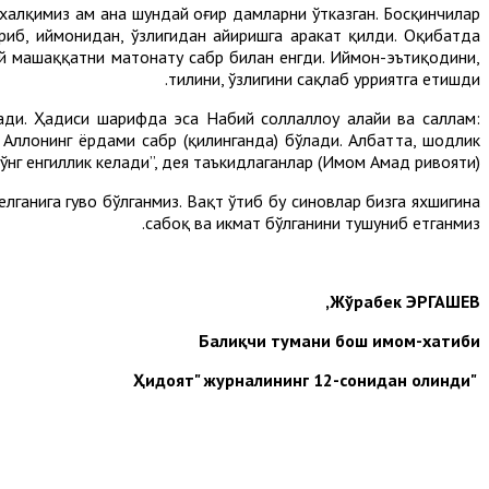
алқимиз ҳам ана шундай оғир дамларни ўтказган. Босқинчилар
иб, иймонидан, ўзлигидан айиришга ҳаракат қилди. Оқибатда
ай машаққатни матонату сабр билан енгди. Иймон-эътиқодини,
тилини, ўзлигини сақлаб ҳурриятга етишди.
лади. Ҳадиси шарифда эса Набий соллаллоҳу алайҳи ва саллам:
 Аллоҳнинг ёрдами сабр (қилинганда) бўлади. Албатта, шодлик
нг енгиллик келади”, дея таъкидлаганлар (Имом Аҳмад ривояти).
елганига гувоҳ бўлганмиз. Вақт ўтиб бу синовлар бизга яхшигина
сабоқ ва ҳикмат бўлганини тушуниб етганмиз.
Жўрабек ЭРГАШЕВ,
Балиқчи тумани бош имом-хатиби
"Ҳидоят" журналининг 12-сонидан олинди