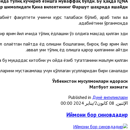
йда тўлиқ кўчириб ёзишга муваффақ бўлди. Бу ҳақда IQNA
Миср шимолидаги Қина вилоятининг Фаршут шаҳрида яшайди.
дабиёт факултети учинчи курс талабаси бўлиб, араб тили ва
адабиётини ўрганмоқда.
р ярим йил ичида тўлиқ ёдлашни ўз олдига мақсад қилган эди.
ҳсил олаётган пайтда ёд олишни бошлагани, бироқ бир ярим йил
аввал уни тўлиқ ёд олишга қарор қилганини айтди.
 бу муқаддас китобни уч ойда ёзиб тугатганини маълум қилган.
ларини мустаҳкамлаш учун қўллаган усулларидан бири саналади.
Ўзбекистон мусулмонлари идораси
Матбуот хизмати
Published in
Дунё янгиликлари
الإثنين, 08 كانون2/يناير 2024 00:00
Иймони бор синовдадир