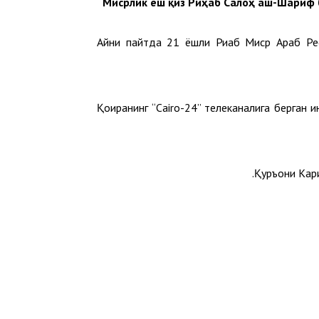
Мисрлик ёш қиз Риҳаб Салоҳ аш-Шариф б
Айни пайтда 21 ёшли Риҳаб Миср Араб Респ
Қоҳиранинг “Cairo-24” телеканалига берган
Қуръони Кари