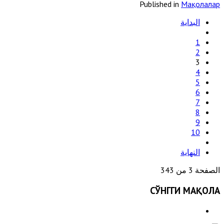
Published in
Мақолалар
البداية
1
2
3
4
5
6
7
8
9
10
النهاية
الصفحة 3 من 343
СЎНГГИ МАҚОЛА