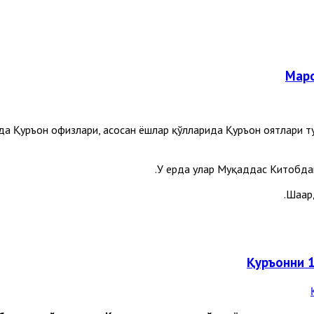
Маро
а Қуръон ҳофизлари, асосан ёшлар қўлларида Қуръон оятлари ту
У ерда улар Муқаддас Китобдан
Шаҳар
Қуръонни 1