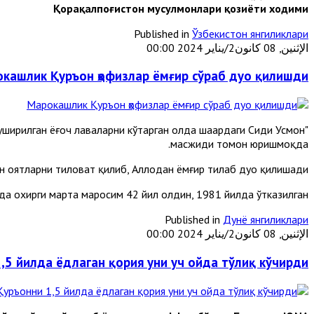
Қорақалпоғистон мусулмонлари қозиёти ходими
Published in
Ўзбекистон янгиликлари
الإثنين, 08 كانون2/يناير 2024 00:00
кашлик Қуръон ҳофизлар ёмғир сўраб дуо қилишди
ширилган ёғоч лавҳаларни кўтарган ҳолда шаҳардаги Сиди Усмон
масжиди томон юришмоқда.
 оятларни тиловат қилиб, Аллоҳдан ёмғир тилаб дуо қилишади.
да охирги марта маросим 42 йил олдин, 1981 йилда ўтказилган.
Published in
Дунё янгиликлари
الإثنين, 08 كانون2/يناير 2024 00:00
,5 йилда ёдлаган қория уни уч ойда тўлиқ кўчирди