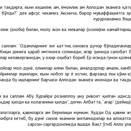
 тақдирга, яъни яхшилик ҳам, ёмонлик ҳам Аллоҳдан эканига қа
а бўлди?” дея афсус чекамиз. Аксинча, бирор муваффақиятга э
ғурурланамиз. Яхши
члик (азоби) билан, молу жон ва мевалар (ҳосили)ни камайтириш
а саллам: “Одамларнинг энг қаттиқ синовга дучор бўладиганлар
 Киши динига қараб имтиҳонга солинади, агар динида салобат б
влар келаверганидан, у охир-оқибат бориб Ер юзида гуноҳи қолма
Бойлар мол-дунё, олимлар илми билан, амалдорлар амали, камб
айримлар яқинлари, яъни нобоп эр ё хотин, фарзанд ёки қўни-
анда бу ишларнинг барчаси Аллоҳдан эканига инонади ва тақди
ҳи ва саллам Абу Ҳурайра розияллоҳу анҳу ривоят қилган ҳадис
ақдир қилди ва хоҳлаганини қилди”, дегин. Албатта, “агар” (дей
 элатларга, қавмларга ҳам берилиши мумкин. Худди Од қавми ж
р кибрга кетиб, бу дунё синов эканини англамадилар ва ҳалока
сарсон-саргардонликда яшади. Вақт ўтиб Аллоҳ ул