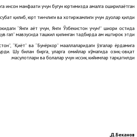
ирга инсон манфаати учун бугун юртимизда амалга оширилаётган
суҳбат қилиб, юрт тинчлиги ва хотиржамлиги учун дуолар қилди.
даги “Янги ҳаёт учун, Янги Ўзбекистон учун!” шиори остида
ув гап” мавзусида ташкил қилинган тадбирда ҳам иштирок этди.
тон”, “Қиёт” ва “Бунёркор” маҳаллаларидаги ўзгалар ёрдамига
рди. Шу билан бирга, уларга ҳомийлар кўмагида озиқ-овқат
маҳсулотлари ва болалар учун иссиқ кийимлар тарқатилди.
Д.Беканов,