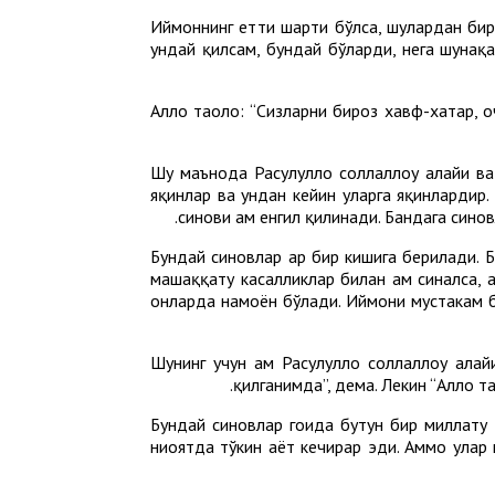
Иймоннинг етти шарти бўлса, шулардан бири
ундай қилсам, бундай бўларди, нега шунақ
Аллоҳ таоло: “Сизларни бироз хавф-хатар, о
Шу маънода Расулуллоҳ соллаллоҳу алайҳи в
яқинлар ва ундан кейин уларга яқинлардир.
синови ҳам енгил қилинади. Бандага сино
Бундай синовлар ҳар бир кишига берилади. 
машаққату касалликлар билан ҳам синалса, 
онларда намоён бўлади. Иймони мустаҳкам б
Шунинг учун ҳам Расулуллоҳ соллаллоҳу алай
қилганимда”, дема. Лекин “Аллоҳ т
Бундай синовлар гоҳида бутун бир миллату
ниҳоятда тўкин ҳаёт кечирар эди. Аммо ула