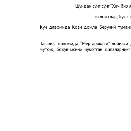
Шундан сўнг сўнг “Ҳеч бир
ислоҳотлар, буюк
Кун давомида Қози домла Беруний туманида
Ташриф давомида “Меҳр ҳаракати” лойиҳаси 
муҳтож, боқувчисини йўқотган оилаларнин