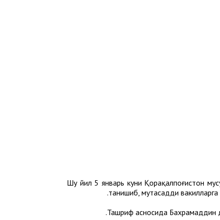
Шу йил 5 январь куни Қорақалпоғистон му
танишиб, мутасадди вакилларга 
Ташриф асносида Бахрамаддин д