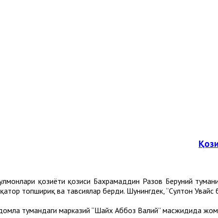
Қози
сулмонлари қозиёти қозиси Бахрамаддин Разов Беруний туман
қатор топшириқ ва тавсиялар берди. Шунингдек, “Султон Увайс бо
омла тумандаги марказий “Шайх Аббоз Валий” масжидида жоме 