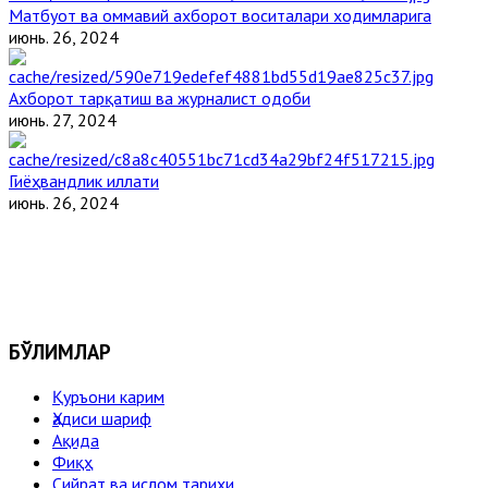
Матбуот ва оммавий ахборот воситалари ходимларига
июнь. 26, 2024
Ахборот тарқатиш ва журналист одоби
июнь. 27, 2024
Гиёҳвандлик иллати
июнь. 26, 2024
БЎЛИМЛАР
Қуръони карим
Ҳадиси шариф
Ақида
Фиқҳ
Сийрат ва ислом тарихи