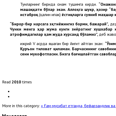
Тунларнинг бирида онам тушимга кирди.
“Онажон
машаққати бўлар экан. Аллоҳга
шукр
,
ҳозир
“
ба
истаброқ
(қалин ипак)
ёстиқларга суяниб маҳшар 
“Бирор-бир нарсага эҳтиёжингиз борми, бажарай”,
дед
Чунки менга ҳар жума кунги зиёратинг хушхабар қи
атрофимдагилар ҳам жуда хурсанд бўламиз”,
деб жаво
Ҳижрий V асрда яшаган бир йигит айтган экан:
“Ўзим
Қуръон тиловат қиламан. Барчасининг савобини
сени мукофотласин. Бизга бағишлаётган савоблар
Read
2010
times
More in this category:
« Ғам-мусибат етганда, бефарзандлик в