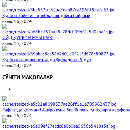
Қурбон ҳайити – қалблар шодлиги байрами
июнь. 16, 2024
ИЙД ҚУРБОН МУБОРАК!
июнь. 15, 2024
Қурбонлик қилинаётганда ўқиладиган 5 дуо
июнь. 14, 2024
СЎНГГИ МАҚОЛАЛАР
Ғафлатда қолманг! Ашуро куни. Бир йиллик гуноҳларга каффора
июль. 16, 2024