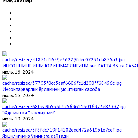
Мақолалар
ИНСОННИНГ ИШИ ЮРИШМАСЛИГИНИ энг КАТТА 33 та САБА
июль. 16, 2024
Инсонпарварлик ёрдамини уюштирган саҳоба
июль. 15, 2024
“Ҳизр”ми ёки “тақдир”ми?
июль. 10, 2024
Яхшилигимиз ўзимизга қайтади