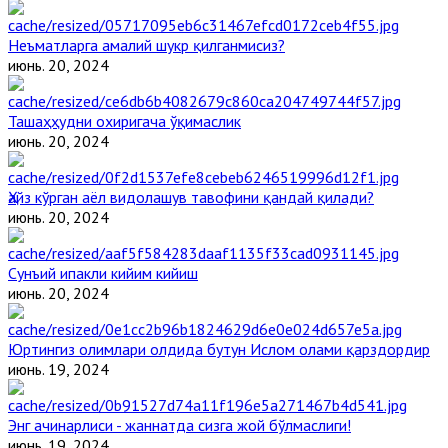
Неъматларга амалий шукр қилганмисиз?
июнь. 20, 2024
Ташаҳҳудни охиригача ўқимаслик
июнь. 20, 2024
Ҳайз кўрган аёл видолашув тавофини қандай қилади?
июнь. 20, 2024
Сунъий ипакли кийим кийиш
июнь. 20, 2024
Юртингиз олимлари олдида бутун Ислом олами қарздордир
июнь. 19, 2024
Энг ачинарлиси - жаннатда сизга жой бўлмаслиги!
июнь. 19, 2024