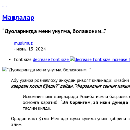
Мақолалар
“Дуоларингда мени унутма, болажоним...”
muslimuz
- июнь. 13, 2024
font size
decrease font size
increase 
Абу Ҳурайра розияллоҳу анҳудан ривоят қилинади: «Набий
қаердан ҳосил бўлди?” дейди. “Фарзандинг сенинг ҳаққ
Исломнинг илк даврларида Роҳиба исмли басралик с
осмонга қаратиб:
“Эй борлиғим, эй икки дунёда
таслим қилди.
Орадан вақт ўтди. Мен ҳар жума кунида унинг қабрини з
эдим.