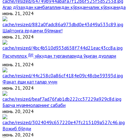
Агар дўзахдан камбағалликдан қўрққанчалик қўрққанида
июнь. 21, 2024
Шайтонга ёрдамчи бўлманг!
июнь. 21, 2024
Расулуллоҳ ﷺ уйқудан турганларида ўқиган дуолари
июнь. 21, 2024
Фақат ёши катталар учун
июнь. 21, 2024
Барча муаммоларнинг сабаби
июнь. 20, 2024
Вожиб бўлди
июнь. 20, 2024