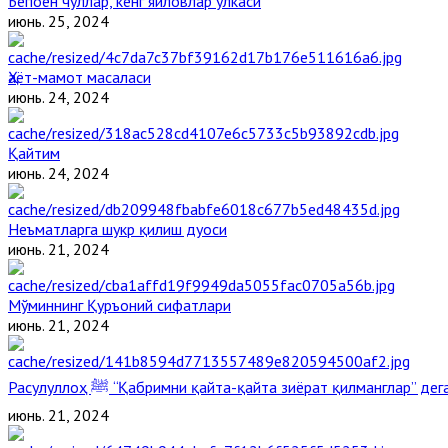
Бепоён чўллар, кенг яйловлар ўлкаси
июнь. 25, 2024
Ҳаёт-мамот масаласи
июнь. 24, 2024
Қайтим
июнь. 24, 2024
Неъматларга шукр қилиш дуоси
июнь. 21, 2024
Мўминнинг Қуръоний сифатлари
июнь. 21, 2024
Расулуллоҳ ﷺ “Қабримни қайта-қайта зиёрат қилманглар” д
июнь. 21, 2024