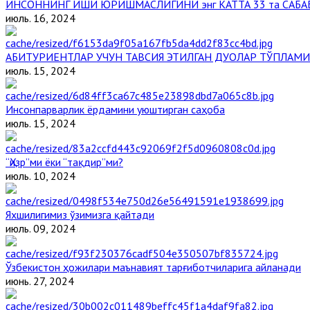
ИНСОННИНГ ИШИ ЮРИШМАСЛИГИНИ энг КАТТА 33 та САБА
июль. 16, 2024
АБИТУРИЕНТЛАР УЧУН ТАВСИЯ ЭТИЛГАН ДУОЛАР ТЎПЛАМИ
июль. 15, 2024
Инсонпарварлик ёрдамини уюштирган саҳоба
июль. 15, 2024
“Ҳизр”ми ёки “тақдир”ми?
июль. 10, 2024
Яхшилигимиз ўзимизга қайтади
июль. 09, 2024
Ўзбекистон ҳожилари маънавият тарғиботчиларига айланади
июнь. 27, 2024