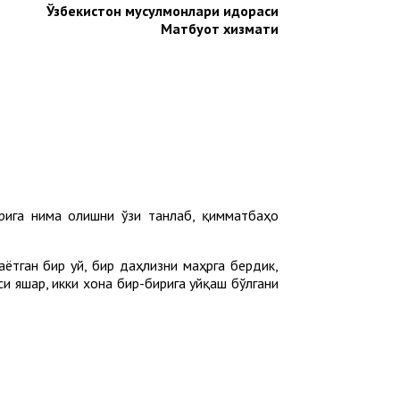
Ўзбекистон мусулмонлари идораси
Матбуот хизмати
рига нима олишни ўзи танлаб, қимматбаҳо
аётган бир уй, бир даҳлизни маҳрга бердик,
и яшар, икки хона бир-бирига уйқаш бўлгани