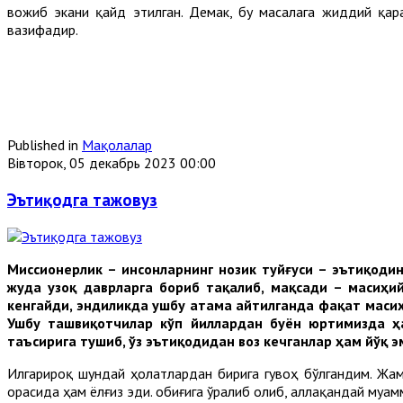
вожиб экани қайд этилган. Демак, бу масалага жиддий қар
вазифадир.
Published in
Мақолалар
Вівторок, 05 декабрь 2023 00:00
Эътиқодга тажовуз
Миссионерлик – инсонларнинг нозик туйғуси – эътиқодин
жуда узоқ даврларга бориб тақалиб, мақсади – масиҳий
кенгайди, эндиликда ушбу атама айтилганда фақат маси
Ушбу ташвиқотчилар кўп йиллардан буён юртимизда ҳа
таъсирига тушиб, ўз эътиқодидан воз кечганлар ҳам йўқ э
Илгарироқ шундай ҳолатлардан бирига гувоҳ бўлгандим. Жа
орасида ҳам ёлғиз эди. Қобиғига ўралиб олиб, аллақандай муа