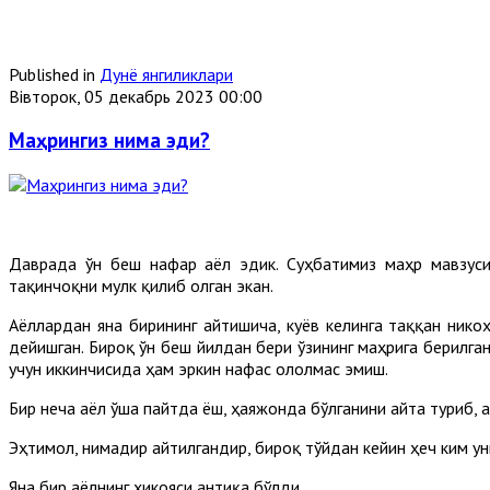
Published in
Дунё янгиликлари
Вівторок, 05 декабрь 2023 00:00
Маҳрингиз нима эди?
Даврада ўн беш нафар аёл эдик. Суҳбатимиз маҳр мавзуси
тақинчоқни мулк қилиб олган экан.
Аёллардан яна бирининг айтишича, куёв келинга таққан никоҳ
дейишган. Бироқ ўн беш йилдан бери ўзининг маҳрига берилган
учун иккинчисида ҳам эркин нафас ололмас эмиш.
Бир неча аёл ўша пайтда ёш, ҳаяжонда бўлганини айта туриб, 
Эҳтимол, нимадир айтилгандир, бироқ тўйдан кейин ҳеч ким унг
Яна бир аёлнинг ҳикояси антиқа бўлди.