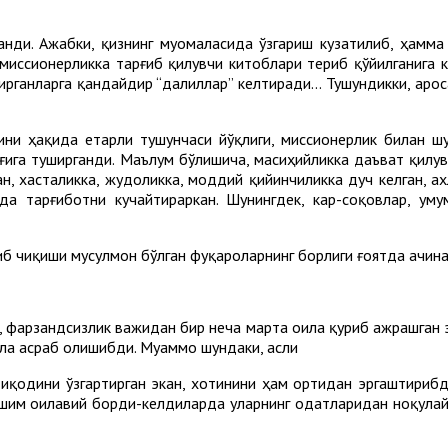
анди. Ажабки, қизнинг муомаласида ўзгариш кузатилиб, ҳамм
миссионерликка тарғиб қилувчи китоблари териб қўйилганига к
ирганларга қандайдир “далиллар” келтиради... Тушундикки, аро
ни ҳақида етарли тушунчаси йўқлиги, миссионерлик билан шу
зоғига туширганди. Маълум бўлишича, масиҳийликка даъват қил
н, хасталикка, жудоликка, моддий қийинчиликка дуч келган, а
а тарғиботни кучайтираркан. Шунингдек, кар-соқовлар, умум
либ чиқиши мусулмон бўлган фуқароларнинг борлиги ғоятда ачин
, фарзандсизлик важидан бир неча марта оила қуриб ажрашган э
ола асраб олишибди. Муаммо шундаки, асли
иқодини ўзгартирган экан, хотинини ҳам ортидан эргаштирибди
ишим оилавий борди-келдиларда уларнинг одатларидан ноқулай