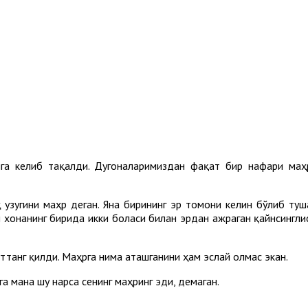
га келиб тақалди. Дугоналаримиздан фақат бир нафари маҳ
 узугини маҳр деган. Яна бирининг эр томони келин бўлиб туш
 хонанинг бирида икки боласи билан эрдан ажраган қайнсинглис
аттанг қилди. Маҳрга нима аташганини ҳам эслай олмас экан.
а мана шу нарса сенинг маҳринг эди, демаган.