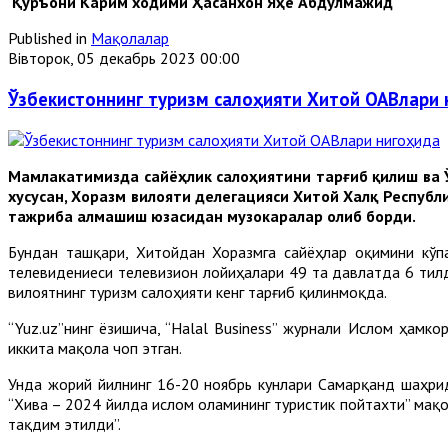
Қуръони Карим ходими Ҳасанхон Яҳё Абдулмажид
Published in
Мақолалар
Вівторок, 05 декабрь 2023 00:00
Ўзбекистоннинг туризм салоҳияти Хитой ОАВлари 
Мамлакатимизда сайёҳлик салоҳиятини тарғиб қилиш ва 
хусусан, Хоразм вилояти делегацияси Хитой Халқ Респуб
тажриба алмашиш юзасидан музокаралар олиб борди.
Бундан ташқари, Хитойдан Хоразмга сайёҳлар оқимини кўп
телевидениеси телевизион лойиҳалари 49 та давлатда 6 тилд
вилоятнинг туризм салоҳияти кенг тарғиб қилинмоқда.
“Yuz.uz”нинг ёзишича, “Halal Business” журнали Ислом ҳамк
иккита мақола чоп этган.
Унда жорий йилнинг 16-20 ноябрь кунлари Самарқанд шаҳри
“Хива – 2024 йилда ислом оламининг туристик пойтахти” мақ
тақдим этилди”.