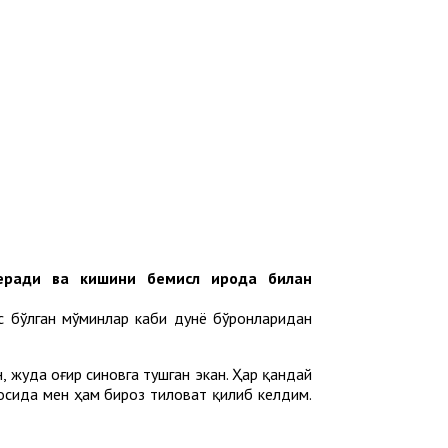
беради ва кишини бемисл ирода билан
ос бўлган мўминлар каби дунё бўронларидан
 жуда оғир синовга тушган экан. Ҳар қандай
носида мен ҳам бироз тиловат қилиб келдим.