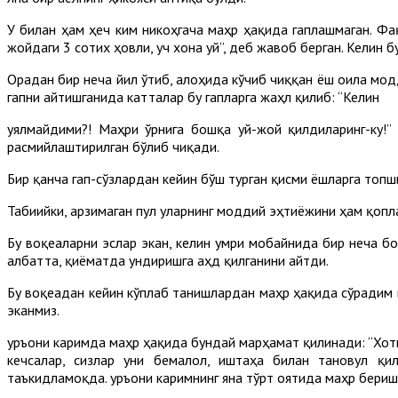
У билан ҳам ҳеч ким никоҳгача маҳр ҳақида гаплашмаган. Фа
жойдаги 3 сотих ҳовли, уч хона уй”, деб жавоб берган. Келин бу
Орадан бир неча йил ўтиб, алоҳида кўчиб чиққан ёш оила мод
гапни айтишганида катталар бу гапларга жаҳл қилиб: “Келин
уялмайдими?! Маҳри ўрнига бошқа уй-жой қилдиларинг-ку!” 
расмийлаштирилган бўлиб чиқади.
Бир қанча гап-сўзлардан кейин бўш турган қисми ёшларга топш
Табиийки, арзимаган пул уларнинг моддий эҳтиёжини ҳам қопл
Бу воқеаларни эслар экан, келин умри мобайнида бир неча б
албатта, қиёматда ундиришга аҳд қилганини айтди.
Бу воқеадан кейин кўплаб танишлардан маҳр ҳақида сўрадим 
эканмиз.
Қуръони каримда маҳр ҳақида бундай марҳамат қилинади: “Хот
кечсалар, сизлар уни бемалол, иштаҳа билан тановул қил
таъкидламоқда. Қуръони каримнинг яна тўрт оятида маҳр бериш