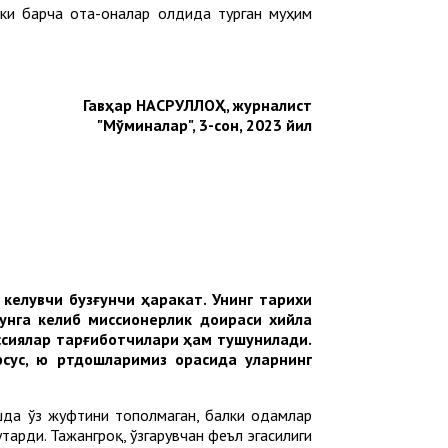
лки барча ота-оналар олдида турган муҳим
Гавҳар НАСРУЛЛОҲ, журналист
"Мўминалар", 3-сон, 2023 йил
келувчи бузғунчи ҳаракат. Унинг тарихи
унга келиб миссионерлик доираси хийла
ссиялар тарғиботчилари ҳам тушунилади.
сус, ю ртдошларимиз орасида уларнинг
шда ўз жуфтини тополмаган, балки одамлар
тарди. Тажангроқ, ўзгарувчан феъл эгасилиги