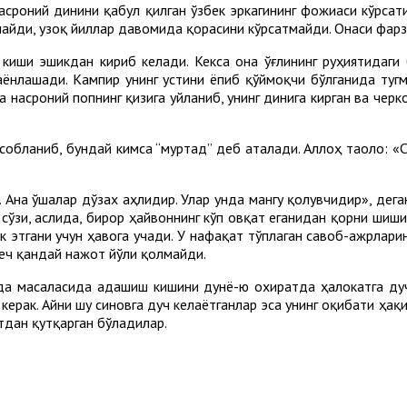
асроний динини қабул қилган ўзбек эркагининг фожиаси кўрсат
тмайди, узоқ йиллар давомида қорасини кўрсатмайди. Онаси фарз
 киши эшикдан кириб келади. Кекса она ўғлининг руҳиятидаги 
аёнлашади. Кампир унинг устини ёпиб қўймоқчи бўлганида тугм
а насроний попнинг қизига уйланиб, унинг динига кирган ва чер
исобланиб, бундай кимса “муртад” деб аталади. Аллоҳ таоло: 
Ана ўшалар дўзах аҳлидир. Улар унда мангу қолувчидир», деган
сўзи, аслида, бирор ҳайвоннинг кўп овқат еганидан қорни шиши
 этгани учун ҳавога учади. У нафақат тўплаган савоб-ажрларин
ҳеч қандай нажот йўли қолмайди.
да масаласида адашиш кишини дунё-ю охиратда ҳалокатга дуч
ерак. Айни шу синовга дуч келаётганлар эса унинг оқибати ҳақ
тдан қутқарган бўладилар.