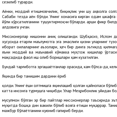
сезилиб турарди.
Аёнки, моддий етишмовчилик, биқиқлик уни шу аҳволга солг
Сабаби тезда аён бўлди. Унинг хонасига кирган одам шкафга 
йўли кўрсатилганини тушунтирмоқчи бўларди. Қарши фикр билд
алдовига учган.
Миссионерлар нишонни аниқ олишганди. Шубҳасиз, Ислом ди
хусусида етарли маълумотга эга эмаслиги қизни уларнинг ту
иборат оилаларнинг аъзолари, ҳеч бир динга эътиқод қилмага
яъни моддий ва маънавий кўмакка муҳтож кишилар ўртасид
мақсадида фаол иш олиб боришлари ҳам кузатилган.
Бундай тарғиботга эргашаётганлар орасида, кам бўлса-да, ке
Яқинда бир танишим дардини ёриб
қолди. Унинг ёши олтмишга яқинлашиб қолган қайнопаси бўлиб
катта инсонга турмушга чиқибди. Улар Меҳрибонлик уйидан б
мусулмон бўлган эр бир пайтлар миссионерлар таъсирида эът
муҳитда бошқа дин вакили бўлиб вояга етиши муқаррар. Тан
мажбур бўлаётганини куюниб гапириб берди.