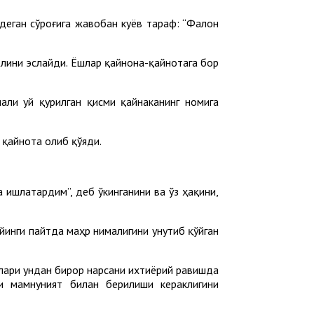
деган сўроғига жавобан куёв тараф: “Фалон
влини эслайди. Ёшлар қайнона-қайнотага бор
али уй қурилган қисми қайнаканинг номига
 қайнота олиб қўяди.
 ишлатардим”, деб ўкинганини ва ўз ҳақини,
йинги пайтда маҳр нималигини унутиб қўйган
злари ундан бирор нарсани ихтиёрий равишда
ни мамнуният билан берилиши кераклигини