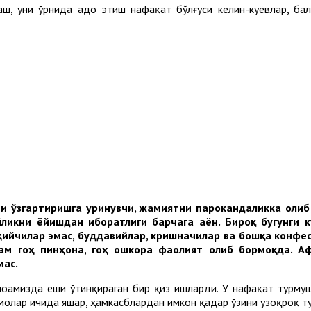
аш, уни ўрнида адо этиш нафақат бўлғуси келин-куёвлар, ба
и ўзгартиришга уринувчи, жамиятни парокандаликка олиб 
ликни ёйишдан иборатлиги барчага аён. Бироқ бугунги к
ҳийчилар эмас, буддавийлар, кришначилар ва бошқа конфе
м гоҳ пинҳона, гоҳ ошкора фаолият олиб бормоқда. Аф
мас.
моамизда ёши ўтинқираган бир қиз ишларди. У нафақат турму
ммолар ичида яшар, ҳамкасблардан имкон қадар ўзини узоқроқ ту