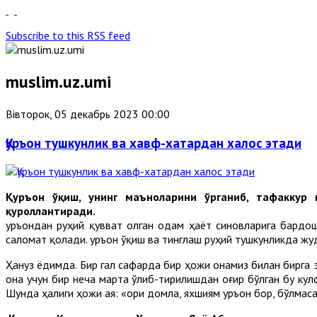
Subscribe to this RSS feed
muslim.uz.umi
Вівторок, 05 декабрь 2023 00:00
Қуръон тушкунлик ва хавф-хатардан халос этади
Қуръон ўқиш, унинг маъноларини ўрганиб, тафаккур
қуроллантиради.
Қуръондан руҳий қувват олган одам ҳаёт синовларига бардо
саломат қолади. Қуръон ўқиш ва тинглаш руҳий тушкунликда ж
Ҳануз ёдимда. Бир гал сафарда бир ҳожи онамиз билан бирга э
она учун бир неча марта ўлиб-тирилишдан оғир бўлган бу кул
Шунда ҳалиги ҳожи ая: «Қори домла, яхшиям Қуръон бор, бўлма