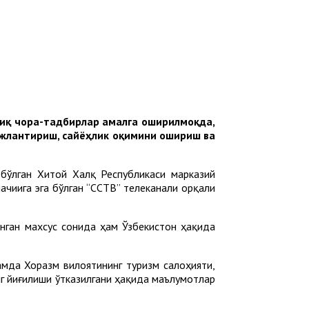
иқ чора-тадбирлар амалга оширилмоқда,
ожлантириш, сайёҳлик оқимини ошириш ва
бўлган Хитой Халқ Республикаси марказий
чиига эга бўлган “CCТВ” телеканали орқали
анган махсус сонида ҳам Ўзбекистон ҳақида
мда Хоразм вилоятининг туризм салоҳияти,
г йиғилиши ўтказилгани ҳақида маълумотлар