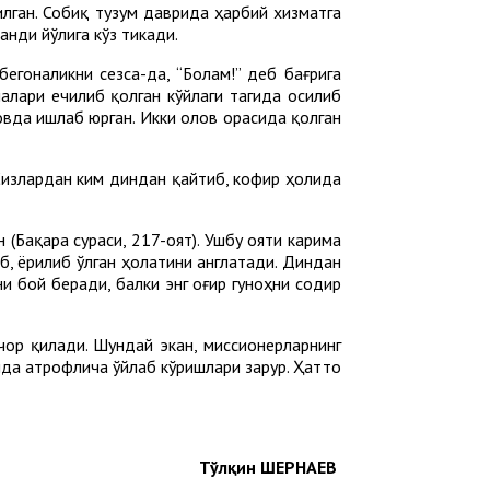
илган. Собиқ тузум даврида ҳарбий хизматга
анди йўлига кўз тикади.
бегоналикни сезса-да, “Болам!” деб бағрига
алари ечилиб қолган кўйлаги тагида осилиб
ковда ишлаб юрган. Икки олов орасида қолган
«Сизлардан ким диндан қайтиб, кофир ҳолида
 (Бақара сураси, 217-оят). Ушбу ояти карима
б, ёрилиб ўлган ҳолатини англатади. Диндан
и бой беради, балки энг оғир гуноҳни содир
ор қилади. Шундай экан, миссионерларнинг
ида атрофлича ўйлаб кўришлари зарур. Ҳатто
Тўлқин ШЕРНАЕВ