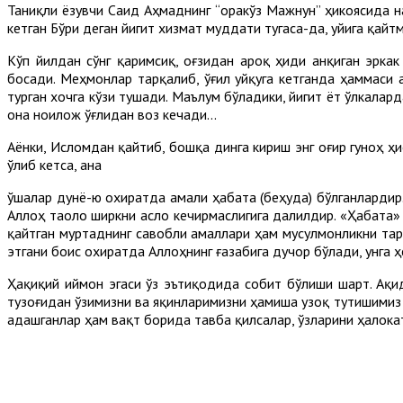
Таниқли ёзувчи Саид Аҳмаднинг “Қоракўз Мажнун” ҳикоясида н
кетган Бўри деган йигит хизмат муддати тугаса-да, уйига қай
Кўп йилдан сўнг қаримсиқ, оғзидан ароқ ҳиди анқиган эркак
босади. Меҳмонлар тарқалиб, ўғил уйқуга кетганда ҳаммаси 
турган хочга кўзи тушади. Маълум бўладики, йигит ёт ўлкалард
она ноилож ўғлидан воз кечади...
Аёнки, Исломдан қайтиб, бошқа динга кириш энг оғир гуноҳ ҳ
ўлиб кетса, ана
ўшалар дунё-ю охиратда амали ҳабата (беҳуда) бўлганлардир. 
Аллоҳ таоло ширкни асло кечирмаслигига далилдир. «Ҳабата» 
қайтган муртаднинг савобли амаллари ҳам мусулмонликни тарк
этгани боис охиратда Аллоҳнинг ғазабига дучор бўлади, унга 
Ҳақиқий иймон эгаси ўз эътиқодида собит бўлиши шарт. Ақи
тузоғидан ўзимизни ва яқинларимизни ҳамиша узоқ тутишимиз к
адашганлар ҳам вақт борида тавба қилсалар, ўзларини ҳалока