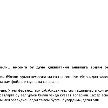
 қилиш инсонга бу дунё ҳақиқатини англашга ёрдам 
шли бўлади. Қуръон кемасига минган инсон Нуҳ тўфонидан хал
уда ҳам фойдали муолажа саналади.
дик. У аёл фарзандлари сабабидан мислсиз ташвишларга қолган,
фатларга бу аёл Қуръон билан ўзида қувват топаркан. Сафар ас
сам мен эртақачон адои тамом бўлган бўлардим», деган эди.