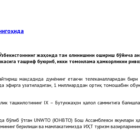
нигоҳида
Ўзбекистоннинг жаҳонда тан олинишини ошириш бўйича ан
ликасига ташриф буюриб, икки томонлама ҳамкорликни рив
айтириш мақсадида дунёнинг етакчи телеканалларидан бири 
а эфирга узатиладиган, 1 миллиарддан ортиқ томошабин обуна
орлик ташкилотининг IX – Бутунжаҳон ҳалол саммитига бағишл
да бўлиб ўтган UNWTO (ЮНВТО) Бош Aссамблеяси якунлари ҳа
омининг берилиши ва мамлакатимизда ИҲТ туризм вазирларинин