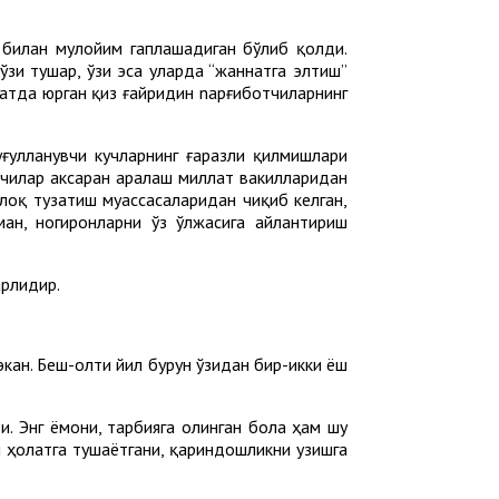
а билан мулойим гаплашадиган бўлиб қолди.
ўзи тушар, ўзи эса уларда “жаннатга элтиш”
сатда юрган қиз ғайридин nарғиботчиларнинг
ғулланувчи кучларнинг ғаразли қилмишлари
увчилар аксаран аралаш миллат вакилларидан
хлоқ тузатиш муассасаларидан чиқиб келган,
ан, ногиронларни ўз ўлжасига айлантириш
арлидир.
кан. Беш-олти йил бурун ўзидан бир-икки ёш
. Энг ёмони, тарбияга олинган бола ҳам шу
 ҳолатга тушаётгани, қариндошликни узишга