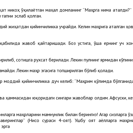
қат никоҳ ўқилаётган маҳал домланинг “Маҳрга нима аталди?” 
 гапни эслаб қолган.
дий жиҳатдан қийинчиликка учрайди. Келин маҳрига аталган ҳо
қабилида жавоб қайтаришади. Боз устига, ўша ернинг уч хон
ирилиб, сотишга рухсат берилади. Лекин пулнинг ярмидан кўпини
амайди. Лекин маҳр эгасига топширилган бўлиб қолади.
ор моддий қийинчиликка дуч келиб: “Маҳрим қўлимда бўлганида
ва ҳаммасидан юқоридаги сингари жавоблар олдим. Афсуски, ке
инларга маҳрларини мамнунлик билан берингиз! Агар сизларга ў
аверинглар” (Нисо сураси 4-оят). Ушбу оят аёлларга маҳр
 эрга