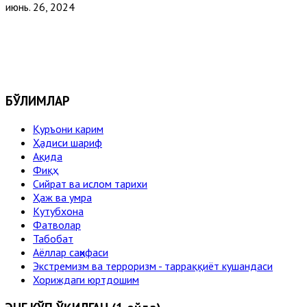
июнь. 26, 2024
БЎЛИМЛАР
Қуръони карим
Ҳадиси шариф
Ақида
Фиқҳ
Сийрат ва ислом тарихи
Ҳаж ва умра
Кутубхона
Фатволар
Табобат
Аёллар саҳифаси
Экстремизм ва терроризм - тарраққиёт кушандаси
Хориждаги юртдошим