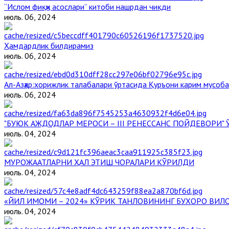
“Ислом фиқҳи асослари” китоби нашрдан чиқди
июль. 06, 2024
Ҳамдардлик билдирамиз
июль. 06, 2024
Aл-Aзҳар:хорижлик талабалари ўртасида Қуръони карим мусоб
июль. 06, 2024
"БУЮК АЖДОДЛАР МЕРОСИ – III РЕНЕССАНС ПОЙДЕВОРИ
июль. 04, 2024
МУРОЖААТЛАРНИ ҲАЛ ЭТИШ ЧОРАЛАРИ КЎРИЛДИ
июль. 04, 2024
«ЙИЛ ИМОМИ – 2024» КЎРИК ТАНЛОВИНИНГ БУХОРО ВИЛ
июль. 04, 2024