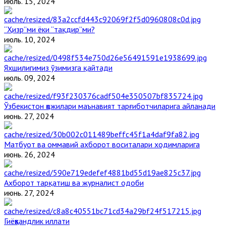
июль. 15, 2024
“Ҳизр”ми ёки “тақдир”ми?
июль. 10, 2024
Яхшилигимиз ўзимизга қайтади
июль. 09, 2024
Ўзбекистон ҳожилари маънавият тарғиботчиларига айланади
июнь. 27, 2024
Матбуот ва оммавий ахборот воситалари ходимларига
июнь. 26, 2024
Ахборот тарқатиш ва журналист одоби
июнь. 27, 2024
Гиёҳвандлик иллати