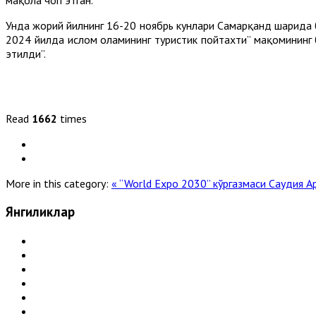
Унда жорий йилнинг 16-20 ноябрь кунлари Самарқанд шаҳрида 
2024 йилда ислом оламининг туристик пойтахти” мақомининг
этилди”.
Read
1662
times
More in this category:
« “World Expo 2030” кўргазмаси Саудия 
Янгиликлар