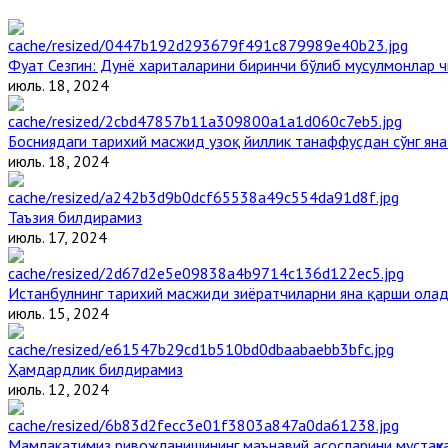
Фуат Сезгин: Дунё хариталарини биринчи бўлиб мусулмонлар ч
июль. 18, 2024
Босниядаги тарихий масжид узоқ йиллик танаффусдан сўнг ян
июль. 18, 2024
Таъзия билдирамиз
июль. 17, 2024
Истанбулнинг тарихий масжиди зиёратчиларни яна қарши ола
июль. 15, 2024
Ҳамдардлик билдирамиз
июль. 12, 2024
Мамлакатимиз ривожланишининг маънавий асосларини мустаҳка