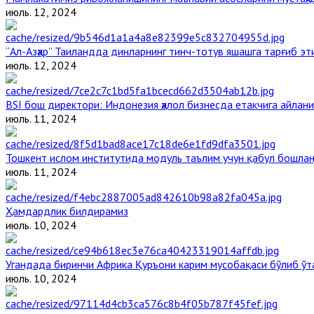
июль. 12, 2024
“Ал-Азҳар” Таиландда динларнинг тинч-тотув яшашга тарғиб э
июль. 12, 2024
BSI бош директори: Индонезия ҳалол бизнесда етакчига айлани
июль. 11, 2024
Тошкент ислом институтида модуль таълим учун қабул бошла
июль. 11, 2024
Ҳамдардлик билдирамиз
июль. 10, 2024
Угандада биринчи Aфрика Қуръони карим мусобақаси бўлиб ўт
июль. 10, 2024