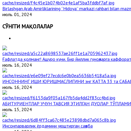
Birlashgan Arab Amirliklarining “Hidoya” markazi rahbari bilan mazm
июль. 01, 2024
СЎНГГИ МАҚОЛАЛАР
Ғафлатда қолманг! Ашуро куни. Бир йиллик гуноҳларга каффорат
июль. 16, 2024
ИНСОННИНГ ИШИ ЮРИШМАСЛИГИНИ энг КАТТА 33 та САБА
июль. 16, 2024
АБИТУРИЕНТЛАР УЧУН ТАВСИЯ ЭТИЛГАН ДУОЛАР ТЎПЛАМИ
июль. 15, 2024
Инсонпарварлик ёрдамини уюштирган саҳоба