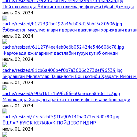
Пойтахтимизда Ўзбекистон олимлари форуми бўлиб ўтмоқда
июль. 03, 2024
Ўзбекистон мусулмонлари идораси вакиллари хориждаги вата
июль. 02, 2024
Фарғонада ҳожиларнинг дастлабки гуруҳи кутиб олинди
июль. 02, 2024
Бирлашган Миллатлар Ташкилоти Бош котиби Ҳазрати Имом 
июль. 01, 2024
Марокашда Халқаро араб хаттотлиги фестивали бошланди
июль. 01, 2024
ЁШЛАР БУЮК КЕЛАЖАК ПОЙДЕВОРИДИР
июль. 01, 2024