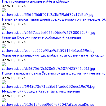
Икки томонлама ҳамкорлик йўлга қўйилди
июль. 10, 2024
Наманган вилоятидаги диний соҳа ходимлари билан учрашув бў
июль. 09, 2024
Ливияда Қуръони карим мусобақаси ўтказилади
июль. 09, 2024
Хоразмлик ҳожиларнинг дастлабки гуруҳи юртимизга етиб келди
июль. 09, 2024
Ислом тараққиёт банки Ўзбекистондаги фаолиятини кенгайти
июль. 09, 2024
Муҳаррам ойи бошида Каъбапўш алмаштирилди
июль. 09, 2024