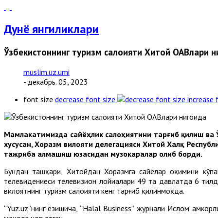
Дунё янгиликлари
Ўзбекистоннинг туризм салоҳияти Хитой ОАВлари н
muslim.uz.umi
- декабрь. 05, 2023
font size
decrease font size
increase 
Мамлакатимизда сайёҳлик салоҳиятини тарғиб қилиш ва 
хусусан, Хоразм вилояти делегацияси Хитой Халқ Респуб
тажриба алмашиш юзасидан музокаралар олиб борди.
Бундан ташқари, Хитойдан Хоразмга сайёҳлар оқимини кўп
телевидениеси телевизион лойиҳалари 49 та давлатда 6 тилд
вилоятнинг туризм салоҳияти кенг тарғиб қилинмоқда.
“Yuz.uz”нинг ёзишича, “Halal Business” журнали Ислом ҳамкор
мақола чоп этган.