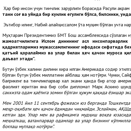
Ҳар бир инсон учун тинчлик зарурлиги борасида Расули акрам
тани соғ ва уйида бир кунлик егулиги бўлса, билсинки, у
Эътибор қилинг, Набий алайҳиссалом ўта муҳим бўлган учта на
Муҳтарам Президентимиз БМТ Бош ассамблеясида сўзлаган ну
жамоатчилигига Ислом динининг асл инсонпарварлик
қадриятларимиз мужассамлигининг ифодаси сифатида беҳа
қатъий қоралаймиз ва улар билан ҳеч қачон муроса қил
даъват этади”.
Бутун ўзбек халқини дилини хира қилган Америкада содир этилг
бўлган бутун ўзбек миллатини айблаш ҳам нотўғри. Чунки, Сай
бағрикенг ва тинчликпарвар халқ экани ҳақида бир қатор ам
фаолият юритган яна бир собиқ дипломат Марк Аскино шун
саккизта одам ҳаётига зомин бўлган ҳужум ҳақида ёзишар эк
Мен 2001 йил 11 сентябрь фожеаси юз берганда Тошкентда 
меҳр-оқибати ҳеч қачон ёдимдан чиқмайди. Эслайман, АҚШда 
кетган эди. Улар мен ва рафиқамга мудҳиш воқеа юзасида
меҳнаткаш, ватанпарвар одамлар ва улар бизнинг кўпмилл
боғлаш мутлақо нотўғри”.