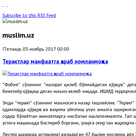
Subscribe to this RSS feed
muslim.uz
П'ятниця, 03 ноябрь 2017 00:00
Терактлар манфаатга қараб номланмоқда
“Фобия” сўзининг “назорат қилиб бўлмайдиган қўрқув” де
беихтиёр қўрқиш деган маъно келиб чиқади. ИШИД террорчил
Энди “теракт” сўзининг маъносига назар ташлайлик. “Теракт” –
одамларда қўрқув ва ваҳима уйғотиш учун амалга оширилга
содир бўлаётган жиноятларга нисбатан ишлатилмаяпти. Гап 
устига машинада бостириб боргани, уларга оғир тан жароҳати 
Лестер шаҳрида истиқомат қиладиган 47 ёшлик муслима аёл