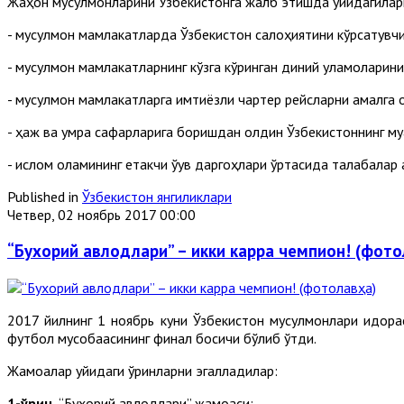
Жаҳон мусулмонларини Ўзбекистонга жалб этишда қуйидагиларга
- мусулмон мамлакатларда Ўзбекистон салоҳиятини кўрсатувч
- мусулмон мамлакатларнинг кўзга кўринган диний уламоларин
- мусулмон мамлакатларга имтиёзли чартер рейсларни амалга 
- ҳаж ва умра сафарларига боришдан олдин Ўзбекистоннинг му
- ислом оламининг етакчи ўқув даргоҳлари ўртасида талабалар 
Published in
Ўзбекистон янгиликлари
Четвер, 02 ноябрь 2017 00:00
“Бухорий авлодлари” – икки карра чемпион! (фото
2017 йилнинг 1 ноябрь куни Ўзбекистон мусулмонлари идора
футбол мусобақасининг финал босқичи бўлиб ўтди.
Жамоалар қуйидаги ўринларни эгалладилар:
1-ўрин
“Бухорий авлодлари” жамоаси;