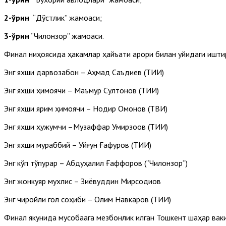
2-ўрин
“Дўстлик” жамоаси;
3-ўрин
“Чилонзор” жамоаси.
Финал ниҳоясида ҳакамлар ҳайъати қарори билан қуйидаги ишт
Энг яхши дарвозабон – Аҳмад Саъдиев (ТИИ)
Энг яхши ҳимоячи – Маъмур Султонов (ТИИ)
Энг яхши ярим ҳимоячи – Нодир Омонов (ТВИ)
Энг яхши ҳужумчи –Музаффар Умирзоқов (ТИИ)
Энг яхши мураббий – Уйғун Ғафуров (ТИИ)
Энг кўп тўпурар – Абдуҳалил Ғаффоров (“Чилонзор”)
Энг жонкуяр мухлис – Зиёвуддин Мирсодиқов
Энг чиройли гол соҳиби – Олим Навкаров (ТИИ)
Финал якунида мусобақага мезбонлик қилган Тошкент шаҳар вак