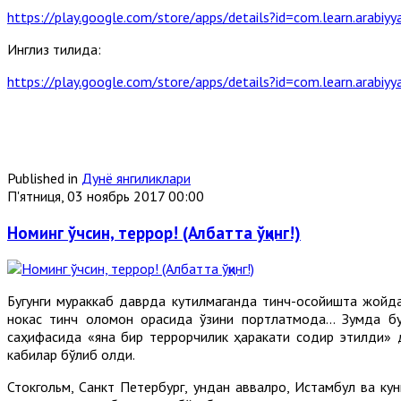
https://play.google.com/store/apps/details?id=com.learn.arabiyy
Инглиз тилида:
https://play.google.com/store/apps/details?id=com.learn.arabiyy
Published in
Дунё янгиликлари
П'ятниця, 03 ноябрь 2017 00:00
Номинг ўчсин, террор! (Албатта ўқинг!)
Бугунги мураккаб даврда кутилмаганда тинч-осойишта жойда
нокас тинч оломон орасида ўзини портлатмоқда... Зумда б
саҳифасида «яна бир террорчилик ҳаракати содир этилди» де
кабилар бўлиб қолди.
Стокгольм, Санкт Петербург, ундан аввалроқ, Истамбул ва к