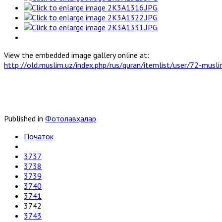
View the embedded image gallery online at:
http://old.muslim.uz/index.php/rus/quran/itemlist/user/72-mu
Published in
Фотолавҳалар
Початок
3737
3738
3739
3740
3741
3742
3743