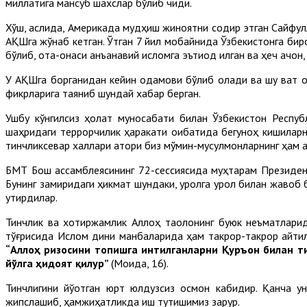
миллатига мансуб шахслар бўлиб чиқди.
Хўш, аслида, Америкада мудҳиш жиноятни содир этган Сайфулл
АҚШга жўнаб кетган. Ўтган 7 йил мобайнида Ўзбекистонга бир
бўлиб, ота-онаси анъанавий исломга эътиқод қилган ва ҳеч қачон
У АҚШга борганидан кейин одамови бўлиб қолади ва шу вақт о
фикрларига таяниб шундай хабар берган.
Ушбу кўнгилсиз ҳолат муносабати билан Ўзбекистон Респ
шаҳридаги террорчилик ҳаракати оқибатида бегуноҳ кишиларнин
тинчликсевар халқлари қатори биз мўмин-мусулмонларнинг ҳам қ
БМТ Бош ассамблеясининг 72-сессиясида муҳтарам Президенти
Бунинг замиридаги ҳикмат шундаки, қуролга қурол билан жаво
уқтирдилар.
Тинчлик ва хотиржамлик Аллоҳ таолонинг буюк неъматларид
тўғрисида Ислом дини манбаларида ҳам такрор-такрор айтилг
“Аллоҳ ризосини топишга интилганларни Қуръон билан ти
йўлга ҳидоят қилур”
(Моида, 16).
Тинчлигини йўқотган юрт юлдузсиз осмон кабидир. Қанча у
жипслашиб, ҳамжиҳатликда иш тутишимиз зарур.