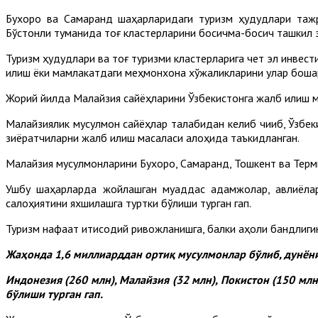
Бухоро ва Самарқанд шаҳарларидаги туризм ҳудудлари таж
Бўстонлиқ туманида тоғ кластерларини босқичма-босқич ташкил
Туризм ҳудудлари ва тоғ туризми кластерларига чет эл инвест
қилиш ёки мамлакатдаги меҳмонхона хўжаликларини улар бошқа
Жорий йилда Малайзия сайёҳларини Ўзбекистонга жалб қилиш м
Малайзиялик мусулмон сайёҳлар талабидан келиб чиқиб, Ўзбе
зиёратчиларни жалб қилиш масаласи алоҳида таъкидланган.
Малайзия мусулмонларини Бухоро, Самарқанд, Тошкент ва Терм
Ушбу шаҳарларда жойлашган муқаддас қадамжолар, авлиёлар
салоҳиятини яхшилашга туртки бўлиши турган гап.
Туризм нафақат иқтисодий ривожланишга, балки аҳоли бандлиг
Жаҳонда 1,6 миллиарддан ортиқ мусулмонлар бўлиб, дунён
Индонезия (260 млн), Малайзия (32 млн), Покистон (150 мл
бўлиши турган гап.