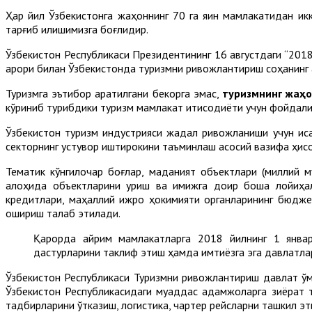
Ҳар йил Ўзбекистонга жаҳоннинг 70 га яқин мамлакатидан ик
тарғиб қилишимизга боғлиқдир.
Ўзбекистон Республикаси Президентининг 16 августдаги “201
қарори билан Ўзбекистонда туризмни ривожлантириш соҳанинг 
Туризмга эътибор қаратилгани бекорга эмас,
туризмнинг жаҳо
кўриниб турибдики туризм мамлакат иқтисодиёти учун фойдали
Ўзбекистон туризм индустрияси жадал ривожланиши учун қисқа
секторнинг устувор иштирокини таъминлаш асосий вазифа ҳис
Тематик кўнгилочар боғлар, маданият объектлари (миллий м
алоҳида объектларини қуриш ва имижга доир бошқа лойиҳа
кредитлари, маҳаллий ижро ҳокимияти органларининг бюджет
ошириш талаб этилади.
Қарорда айрим мамлакатларга 2018 йилнинг 1 январ
дастурларини таклиф этиш ҳамда имтиёзга эга давлатлар
Ўзбекистон Республикаси Туризмни ривожлантириш давлат қў
Ўзбекистон Республикасидаги муқаддас қадамжоларга зиёрат
тадбирларини ўтказиш, логистика, чартер рейсларни ташкил э