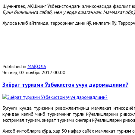
Шунингдек, АҚШнинг Ўзбекистондаги элчихонасида фаолият юр
Буни билишимга сабаб, мен у ерда яшаганман. Мамлакат обрў
Хулоса қилиб айтганда, террорнинг дини йўқ, миллати йўқ. Терро
Published in
МАҚОЛА
Четвер, 02 ноябрь 2017 00:00
Зиёрат туризми Ўзбекистон учун даромадлими?
Бугунги кунда туризмни ривожлантириш мамлакат иқтисодиёт
кунидан келиб чиқиб туризмнинг турли йўналишларини ривожл
экстримал туризм, зиёрат туризми сингари йўналишларни риво
Ҳисоб-китобларга кўра, ҳар 30 нафар сайёҳ мамлакат туризм с