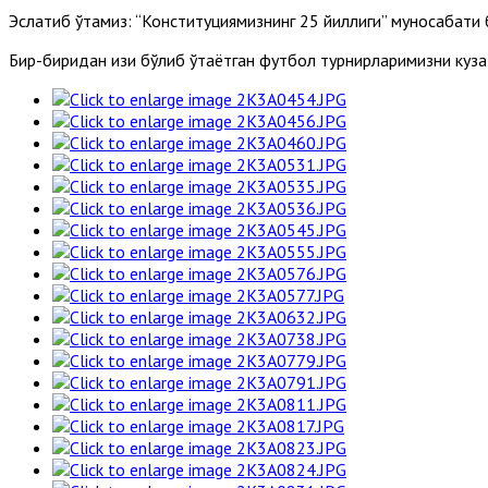
Эслатиб ўтамиз: “Конституциямизнинг 25 йиллиги” муносабати 
Бир-биридан қизиқ бўлиб ўтаётган футбол турнирларимизни куз