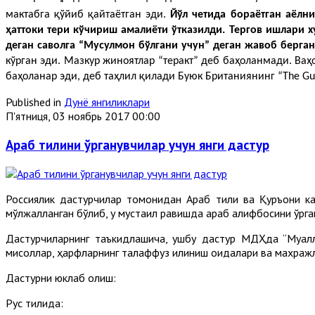
мактабга қўйиб қайтаётган эди.
Йўл четида бораётган аёлн
ҳаттоки тери кўчириш амалиёти ўтказилди. Тергов ишлари х
деган саволга “Мусулмон бўлгани учун” деган жавоб берган
кўрган эди. Мазкур жиноятлар “теракт” деб баҳоланмади. Ваҳ
баҳоланар эди, деб таҳлил қилади Буюк Британиянинг “The Gua
Published in
Дунё янгиликлари
П'ятниця, 03 ноябрь 2017 00:00
Араб тилини ўрганувчилар учун янги дастур
Россиялик дастурчилар томонидан Араб тили ва Қуръони кар
мўлжалланган бўлиб, у мустақил равишда араб алифбосини ўрган
Дастурчиларнинг таъкидлашича, ушбу дастур МДҲда “Муалли
мисоллар, ҳарфларнинг талаффуз қилиниш қоидалари ва махражл
Дастурни юклаб олиш:
Рус тилида: