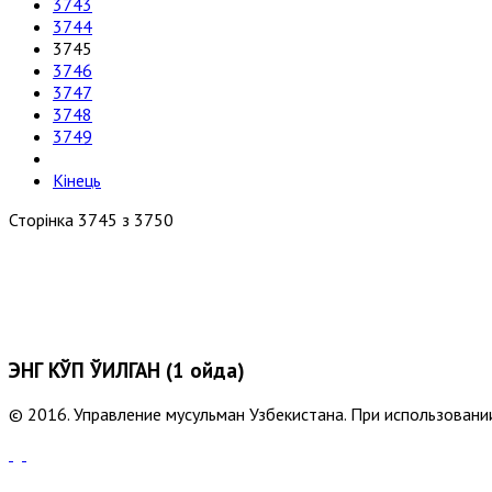
3743
3744
3745
3746
3747
3748
3749
Кінець
Сторінка 3745 з 3750
ЭНГ КЎП ЎҚИЛГАН (1 ойда)
© 2016. Управление мусульман Узбекистана. При использовании