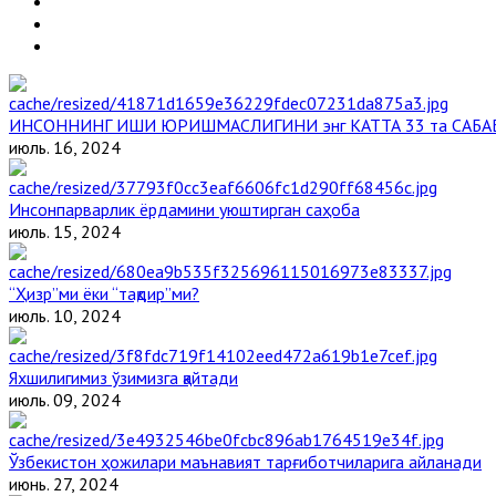
ИНСОННИНГ ИШИ ЮРИШМАСЛИГИНИ энг КАТТА 33 та САБА
июль. 16, 2024
Инсонпарварлик ёрдамини уюштирган саҳоба
июль. 15, 2024
“Ҳизр”ми ёки “тақдир”ми?
июль. 10, 2024
Яхшилигимиз ўзимизга қайтади
июль. 09, 2024
Ўзбекистон ҳожилари маънавият тарғиботчиларига айланади
июнь. 27, 2024