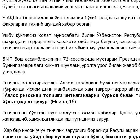
бўлиб, ота-онаси анъанавий исломга эътиқод қилган ва ҳеч қачон
У АҚШга борганидан кейин одамови бўлиб қолади ва шу вақт о
фикрларига таяниб шундай хабар берган.
Ушбу кўнгилсиз ҳолат муносабати билан Ўзбекистон Респ
шаҳридаги террорчилик ҳаракати оқибатида бегуноҳ кишиларнин
тинчликсевар халқлари қатори биз мўмин-мусулмонларнинг ҳам қ
БМТ Бош ассамблеясининг 72-сессиясида муҳтарам Президенти
Бунинг замиридаги ҳикмат шундаки, қуролга қурол билан жаво
уқтирдилар.
Тинчлик ва хотиржамлик Аллоҳ таолонинг буюк неъматларид
тўғрисида Ислом дини манбаларида ҳам такрор-такрор айтилг
“Аллоҳ ризосини топишга интилганларни Қуръон билан ти
йўлга ҳидоят қилур”
(Моида, 16).
Тинчлигини йўқотган юрт юлдузсиз осмон кабидир. Қанча у
жипслашиб, ҳамжиҳатликда иш тутишимиз зарур.
Ҳар бир инсон учун тинчлик зарурлиги борасида Расули акрам
тани соғ ва уйида бир кунлик егулиги бўлса, билсинки, у