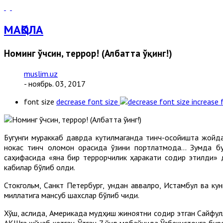
МАҚОЛА
Номинг ўчсин, террор! (Албатта ўқинг!)
muslim.uz
- ноябрь. 03, 2017
font size
decrease font size
increase 
Бугунги мураккаб даврда кутилмаганда тинч-осойишта жойда
нокас тинч оломон орасида ўзини портлатмоқда... Зумда б
саҳифасида «яна бир террорчилик ҳаракати содир этилди» де
кабилар бўлиб қолди.
Стокгольм, Санкт Петербург, ундан аввалроқ, Истамбул ва к
миллатига мансуб шахслар бўлиб чиқди.
Хўш, аслида, Америкада мудҳиш жиноятни содир этган Сайфулл
АҚШга жўнаб кетган. Ўтган 7 йил мобайнида Ўзбекистонга бир