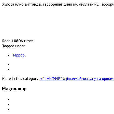
Хулоса қилиб айтганда, террорнинг дини йўқ, миллати йўқ. Терро
Read
10806
times
Tagged under
Террор
,
More in this category:
« “ТАКФИР”га қўшилмаймиз ва унга қаршим
Мақолалар