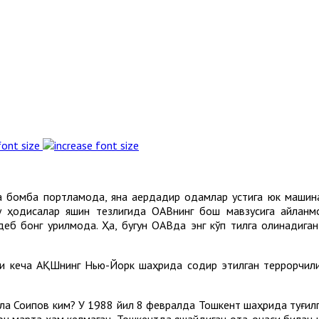
font size
 бомба портламоқда, яна қаердадир одамлар устига юк машин
у ҳодисалар яшин тезлигида ОАВнинг бош мавзусига айланмо
б бонг урилмоқда. Ҳа, бугун ОАВда энг кўп тилга олинадиган
уни кеча АҚШнинг Нью-Йорк шаҳрида содир этилган террорчили
а Соипов ким? У 1988 йил 8 февралда Тошкент шаҳрида туғилга
он марта ҳам келмаган, Тошкентда яшайдиган ота-онаси билан 