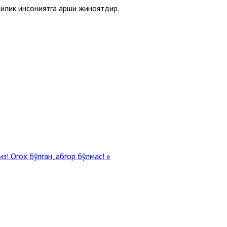
рчилик инсониятга қарши жиноятдир.
из!
Огоҳ бўлган, абгор бўлмас! »