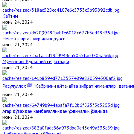
Қайтим
июнь. 24, 2024
Неъматларга шукр қилиш дуоси
июнь. 21, 2024
Мўминнинг Қуръоний сифатлари
июнь. 21, 2024
Расулуллоҳ ﷺ “Қабримни қайта-қайта зиёрат қилманглар” дега
июнь. 21, 2024
Агар дўзахдан камбағалликдан қўрққанчалик қўрққанида
июнь. 21, 2024
Шайтонга ёрдамчи бўлманг!