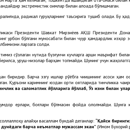
, қандайдир экстремистик оқимлар билан алоқада бўлишмаган.
ралиғида, радикал гуруҳларнинг таъсирига тушиб қолади. Бу ҳа
убликаси Президенти Шавкат Мирзиёев АҚШ Президенти Дона
г қурбон бўлгани муносабати билан чуқур ҳамдардлик изҳор этд
албимизни ларзага солди.
миз сўзлаган нутқида бузғунчи кучларга қарши маърифат била
б берилса, уруш-низолар барҳам топмайди. Шунинг учун жаҳола
ан биридир. Барча эзгу ишлар рўёбга чиқишининг асоси ҳам 
ан. Қуръони каримнинг юздан ортиқ оятларида тинчликка чақир
нчлик ва саломатлик йўлларига йўллаб, Ўз изни билан ула
нумдор ерлари, боғлари бўлмасин фойда ололмайди. Шунга кў
 соллаллоҳу алайҳи васаллам бундай деганлар:
“Қайси биринги
нда дунёдаги барча неъматлар мужассам экан”
(Имом Бухорий р