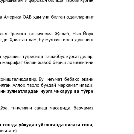
қда Америка ОАВ ҳам уни билган одамларнинг
льд Трампга таъзиянома йўллаб, Нью-Йорк
и. Ҳақиқатан ҳам, бу мудҳиш воқеа дунёнинг
н курашиш тўғрисида ташаббус кўрсатдилар.
тга маърифат билан жавоб бериш лозимлигини
осойишталикдадир. Бу неъмат бебаҳо экани
илган. Аллоҳ таоло бундай марҳамат қилади:
рни зулматлардан нурга чиқарур ва тўғри
ра, тинчликни сақлаш мақсадида, барчамиз
з тонгда уйқудан уйғонганда оиласи тинч,
ивояти).