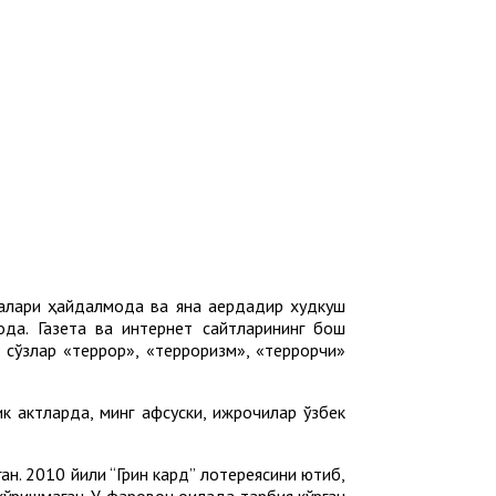
алари ҳайдалмоқда ва яна қаердадир худкуш
қда. Газета ва интернет сайтларининг бош
 сўзлар «террор», «терроризм», «террорчи»
к актларда, минг афсуски, ижрочилар ўзбек
н. 2010 йили “Грин кард” лотереясини ютиб,
кўришмаган. У фаровон оилада тарбия кўрган