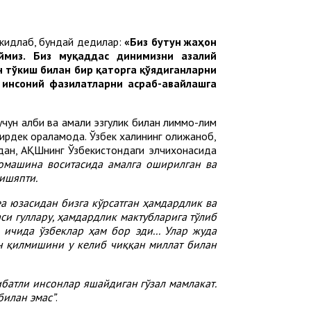
ъкидлаб, бундай дедилар:
«Биз бутун жаҳон
ймиз. Биз муқаддас динимизни азалий
 тўкиш билан бир қаторга қўядиганларни
л инсоний фазилатларни асраб-авайлашга
учун қалби ва амали эзгулик билан лиммо-лим
дек қораламоқда. Ўзбек халқининг олижаноб,
ладан, АҚШнинг Ўзбекистондаги элчихонасида
омашина воситасида амалга оширилган ва
ришяпти.
а юзасидан бизга кўрсатган ҳамдардлик ва
си гуллару, ҳамдардлик мактубларига тўлиб
ичида ўзбеклар ҳам бор эди... Улар жуда
н қилмишини у келиб чиққан миллат билан
батли инсонлар яшайдиган гўзал мамлакат.
билан эмас”
.