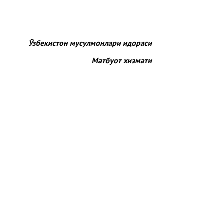
Ўзбекистон мусулмонлари идораси
Матбуот хизмати