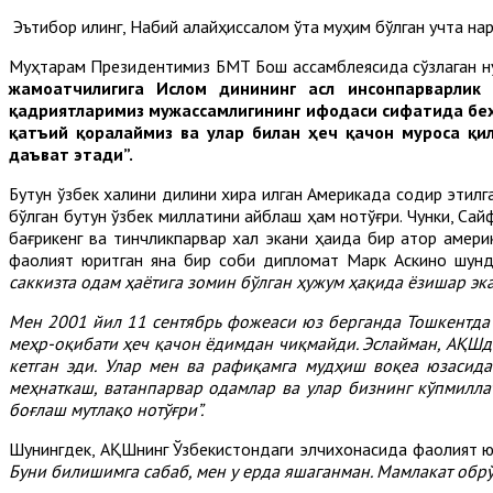
Эътибор қилинг, Набий алайҳиссалом ўта муҳим бўлган учта на
Муҳтарам Президентимиз БМТ Бош ассамблеясида сўзлаган ну
жамоатчилигига Ислом динининг асл инсонпарварлик
қадриятларимиз мужассамлигининг ифодаси сифатида беҳа
қатъий қоралаймиз ва улар билан ҳеч қачон муроса қил
даъват этади”.
Бутун ўзбек халқини дилини хира қилган Америкада содир этилг
бўлган бутун ўзбек миллатини айблаш ҳам нотўғри. Чунки, Сай
бағрикенг ва тинчликпарвар халқ экани ҳақида бир қатор ам
фаолият юритган яна бир собиқ дипломат Марк Аскино шун
саккизта одам ҳаётига зомин бўлган ҳужум ҳақида ёзишар эк
Мен 2001 йил 11 сентябрь фожеаси юз берганда Тошкентда 
меҳр-оқибати ҳеч қачон ёдимдан чиқмайди. Эслайман, АҚШда 
кетган эди. Улар мен ва рафиқамга мудҳиш воқеа юзасида
меҳнаткаш, ватанпарвар одамлар ва улар бизнинг кўпмилл
боғлаш мутлақо нотўғри”.
Шунингдек, АҚШнинг Ўзбекистондаги элчихонасида фаолият юр
Буни билишимга сабаб, мен у ерда яшаганман. Мамлакат обрў