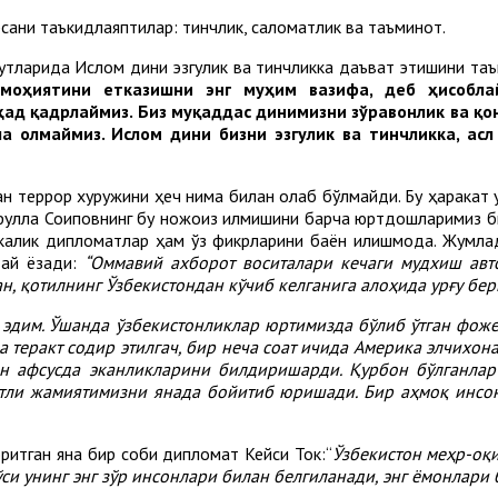
рсани таъкидлаяптилар: тинчлик, саломатлик ва таъминот.
тқларида Ислом дини эзгулик ва тинчликка даъват этишини та
 моҳиятини етказишни энг муҳим вазифа, деб ҳисобла
д қадрлаймиз. Биз муқаддас динимизни зўравонлик ва қон
а олмаймиз. Ислом дини бизни эзгулик ва тинчликка, ас
ан террор хуружини ҳеч нима билан оқлаб бўлмайди. Бу ҳаракат 
фулла Соиповнинг бу ножоиз қилмишини барча юртдошларимиз бир
ерикалик дипломатлар ҳам ўз фикрларини баён қилишмоқда. Жум
дай ёзади:
“Оммавий ахборот воситалари кечаги мудхиш авт
ан, қотилнинг Ўзбекистондан кўчиб келганига алоҳида урғу бе
эдим. Ўшанда ўзбекистонликлар юртимизда бўлиб ўтган фоже
теракт содир этилгач, бир неча соат ичида Америка элчихона
н афсусда эканликларини билдиришарди. Қурбон бўлганлар 
атли жамиятимизни янада бойитиб юришади. Бир аҳмоқ инсо
итган яна бир собиқ дипломат Кейси Ток:“
Ўзбекистон меҳр-оқи
си унинг энг зўр инсонлари билан белгиланади, энг ёмонлари 