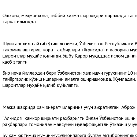
Ошхона, меҳмонхона, тиббий хизматлар юқори даражада ташк
тарқатилмоқда.
Шуни алоҳида айтиб ўтиш лозимки, Ўзбекистон Республикаси В
такомиллаштириш чора-тадбирлари тўғрисида”ги қарорига мув
шароитлар муҳайё қилинди. Ушбу Қарор муқаддас ислом динин
касб этяпти.
Бир неча йиллардан бери Ўзбекистон ҳаж ишчи гуруҳининг 10
тайёргарлик кўриш ишларини амалга оширишмоқда. Жумладан
шароитлар муҳайё қилиб қўйиляпти.
Макка шаҳрида ҳам зиёратчиларимиз учун ажратилган “Аброж 
“Ал-Ҳидоя” ҳамкор ширкати раҳбарияти билан Ўзбекистон ишчи
раҳбарлари томонидан мавсумни муваффақиятли ўтказиш учун
Бу ҳам юртимиз мўмин-мусулмонларига бўлган эътиборнинг яқ