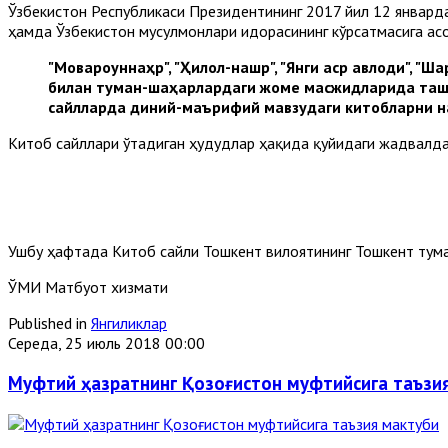
Ўзбекистон Республикаси Президентининг 2017 йил 12 январ
ҳамда Ўзбекистон мусулмонлари идорасининг кўрсатмасига асо
"Мовароуннаҳр", "Ҳилол-нашр", "Янги аср авлоди", "
билан туман-шаҳарлардаги жоме масжидларида ташки
сайлларда диний-маърифий мавзудаги китобларни на
Китоб сайллари ўтадиган ҳудудлар ҳақида қуйидаги жадвалда
Ушбу ҳафтада Китоб сайли Тошкент вилоятининг Тошкент тума
ЎМИ Матбуот хизмати
Published in
Янгиликлар
Середа, 25 июль 2018 00:00
Муфтий ҳазратнинг Қозоғистон муфтийсига таъзи