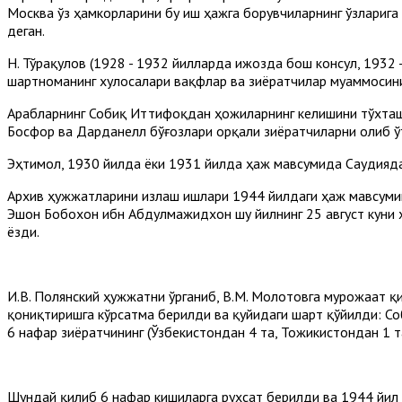
Москва ўз ҳамкорларини бу иш ҳажга борувчиларнинг ўзларига 
деган.
Н. Тўрақулов (1928 - 1932 йилларда Ҳижозда бош консул, 1932
шартноманинг хулосалари вақфлар ва зиёратчилар муаммосини
Арабларнинг Собиқ Иттифоқдан ҳожиларнинг келишини тўхташ
Босфор ва Дарданелл бўғозлари орқали зиёратчиларни олиб ўт
Эҳтимол, 1930 йилда ёки 1931 йилда ҳаж мавсумида Саудияда 
Архив ҳужжатларини излаш ишлари 1944 йилдаги ҳаж мавсуми
Эшон Бобохон ибн Абдулмажидхон шу йилнинг 25 август куни 
ёзди.
И.В. Полянский ҳужжатни ўрганиб, В.М. Молотовга мурожаат 
қониқтиришга кўрсатма берилди ва қуйидаги шарт қўйилди: С
6 нафар зиёратчининг (Ўзбекистондан 4 та, Тожикистондан 1 т
Шундай қилиб 6 нафар кишиларга рухсат берилди ва 1944 йил