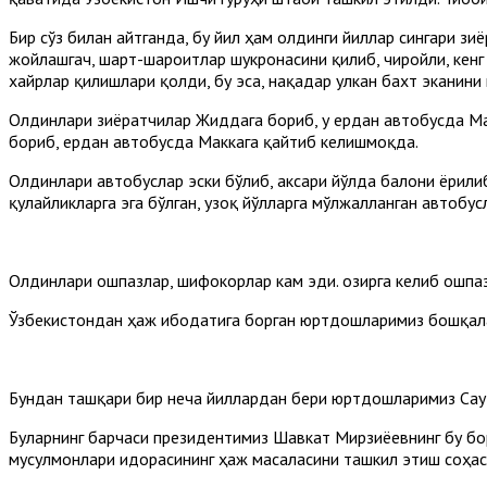
Бир сўз билан айтганда, бу йил ҳам олдинги йиллар сингари з
жойлашгач, шарт-шароитлар шукронасини қилиб, чиройли, кенг
хайрлар қилишлари қолди, бу эса, нақадар улкан бахт эканини
Олдинлари зиёратчилар Жиддага бориб, у ердан автобусда Мад
бориб, ердан автобусда Маккага қайтиб келишмоқда.
Олдинлари автобуслар эски бўлиб, аксари йўлда балони ёрилиб,
қулайликларга эга бўлган, узоқ йўлларга мўлжалланган автобу
Олдинлари ошпазлар, шифокорлар кам эди. Ҳозирга келиб ошп
Ўзбекистондан ҳаж ибодатига борган юртдошларимиз бошқалар
Бундан ташқари бир неча йиллардан бери юртдошларимиз Сауд
Буларнинг барчаси президентимиз Шавкат Мирзиёевнинг бу бор
мусулмонлари идорасининг ҳаж масаласини ташкил этиш соҳас