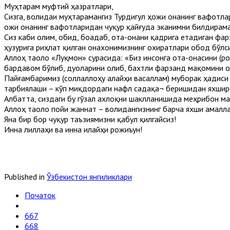
Муҳтарам муфтий ҳазратлари,
Сизга, волидаи муҳтарамангиз Турдигул ҳожи онанинг вафотла
Ҳожи онанинг вафотларидан чуқур қайғуда эканимни билдирама
Сиз каби олим, обид, боадаб, ота-онани қадрига етадиган фар
ҳузурига риҳлат қилган онахонимизнинг охиратлари обод бўлс
Аллоҳ таоло «Луқмон» сурасида: «Биз инсонга ота-онасини (р
бардавом бўлиб, дуоларини олиб, бахтли фарзанд мақомини ол
Пайғамбаримиз (соллаллоҳу алайҳи васаллам) муборак ҳадис
тарбиялаши – кўп миқдордаги нафл садақа¬ беришидан яхшир
Албатта, сиздаги бу гўзал ахлоқни шаклланишида меҳрибон ма
Аллоҳ таоло пойи жаннат – волидангизнинг барча яхши амалла
Яна бир бор чуқур таъзиямизни қабул қилгайсиз!
Инна лиллаҳи ва инна илайҳи рожиъун!
Published in
Ўзбекистон янгиликлари
Початок
667
668