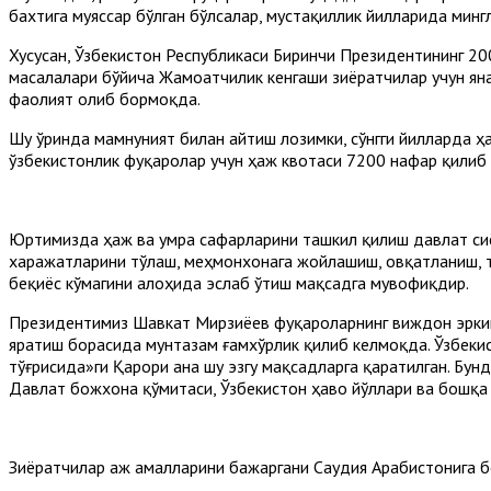
бахтига муяссар бўлган бўлсалар, мустақиллик йилларида ми
Хусусан, Ўзбекистон Республикаси Биринчи Президентининг 200
масалалари бўйича Жамоатчилик кенгаши зиёратчилар учун ян
фаолият олиб бормоқда.
Шу ўринда мамнуният билан айтиш лозимки, сўнгги йилларда ҳ
ўзбекистонлик фуқаролар учун ҳаж квотаси 7200 нафар қилиб б
Юртимизда ҳаж ва умра сафарларини ташкил қилиш давлат сиё
харажатларини тўлаш, меҳмонхонага жойлашиш, овқатланиш, т
беқиёс кўмагини алоҳида эслаб ўтиш мақсадга мувофиқдир.
Президентимиз Шавкат Мирзиёев фуқароларнинг виждон эркин
яратиш борасида мунтазам ғамхўрлик қилиб келмоқда. Ўзбеки
тўғрисида»ги Қарори ана шу эзгу мақсадларга қаратилган. Бун
Давлат божхона қўмитаси, Ўзбекистон ҳаво йўллари ва бошқа
Зиёратчилар Ҳаж амалларини бажаргани Саудия Арабистонига б