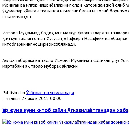
кўринган ва илғор нашриётларнинг олди қаторидан жой олиб у
ўқувчилар қўлига етказишда изчиллик билан иш олиб борилмоқ
етказилмоқда.
Исмоил Муҳаммад Содиқнинг мазкур фаолиятлардан ташқари и
ҳам кўп таълим олган. Хусусан, «Тафсири Насафий» ва «Саҳиҳ
китобларининг ношири ҳисобланади.
Аллоҳ таборака ва таоло Исмоил Муҳаммад Содиқни улуғ Усто
мартабани Ҳақ таоло муборак айласин.
Published in
Ўзбекистон янгиликлари
П'ятниця, 27 июль 2018 00:00
Ҳар жума куни китоб сайли ўтказилаётганидан хаб