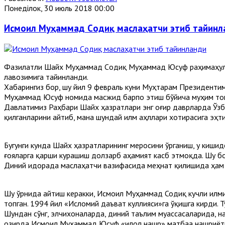
Понеділок, 30 июль 2018 00:00
Исмоил Муҳаммад Cодиқ маслаҳатчи этиб тайинл
Фазилатли Шайх Муҳаммад Cодиқ Муҳаммад Юсуф раҳимаҳулл
лавозимига тайинланди.
Хабарингиз бор, шу йил 9 февраль куни Муҳтарам Президент
Муҳаммад Юсуф номида масжид барпо этиш бўйича муҳим топши
Давлатимиз Раҳбари Шайх ҳазратлари энг оғир даврларда Ўзбе
қилганларини айтиб, мана шундай илм аҳллари хотирасига эҳт
Бугунги кунда Шайх ҳазратларининг меросини ўрганиш, у киши
ғояларга қарши курашиш долзарб аҳамият касб этмоқда. Шу б
Диний идорада маслаҳатчи вазифасида меҳнат қилишида ҳам у
Шу ўрнида айтиш керакки, Исмоил Муҳаммад Содиқ кучли илми
топган. 1994 йил «Исломий даъват куллияси»га ўқишга кирди. Т
Шундан сўнг, элчихоналарда, диний таълим муассасаларида, 
Ҳозирда Исмоил Муҳаммад Юсуф «Ҳилол нашр» матбаа нашриёти