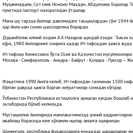
Муҳаммадали, Соттиев Исмоил Махдум, Абдуллаев Борилар То
пунктида паспорт назоратидан ўтдилар.
Мана шу тарзда йиллар давомидаги таъқиқлардан сўнг 1944 й
ҳар йили кам сонли шахсларгина борарди.
Душанбелик илмий ходим А.Х.Назаров шундай ёзади: “Баъзи ха
кўра, 1980 йилларнинг охирига қадар Иттифоқдан ҳажга жуда 
Иттифоқи Комиссияси Ўрта Осиё ва Қозоғистон мусулмонлари 
Москва - Симферополь - Анқара - Байрут - Қоҳира - Луксор – 
Фақатгина 1990 йилга келиб, Иттифоқдан тахминан 1500 нафар
бўлган даврда ҳажга борган зиёратчилар сонидан кўпдир.
Ўзбекистон Республикаси истиқлолга эришган кундан бошлаб 
эътиборида бўлиб келмоқда.
Мустақиллик йилларида мамлакатимизда диний қадриятларни 
авайлаш борасида кенг кўламли ишлар амалга оширилди.
Шунингдек, республика фуқароларига муқаддас шаҳарларни зи