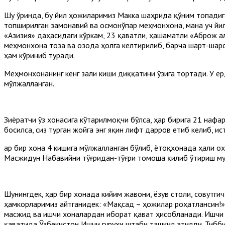
Шу ўринда, бу йил ҳожиларимиз Макка шаҳрида қўним топадига
топширилган замонавий ва осмонўпар меҳмонхона, мана уч йи
«Азизия» даҳасидаги кўркам, 23 қаватли, ҳашаматли «Аброж а
меҳмонхона тоза ва озода ҳолга келтирилиб, барча шарт-шар
ҳам кўриниб туради.
Меҳмонхонанинг кенг зали киши диққатини ўзига тортади. У ер
мўлжалланган.
Зиёратчи ўз хонасига кўтарилмоқчи бўлса, ҳар бирига 21 наф
босилса, сиз турган жойга энг яқин лифт дарров етиб келиб, ис
Ҳар бир хона 4 кишига мўлжалланган бўлиб, ётоқхонада ҳали о
Масжидун Набавийни тўғридан-тўғри томоша қилиб ўтириш му
Шунингдек, ҳар бир хонада кийим жавони, ёзув столи, совутгич
ҳамкорларимиз айтганидек: «Мақсад – ҳожилар роҳатлансин!»
масжид ва ишчи хоналардан иборат қават ҳисобланади. Ишчи 
қаватида Ўзбекистон Ишчи гуруҳи штаби ташкил этилди. Тибб