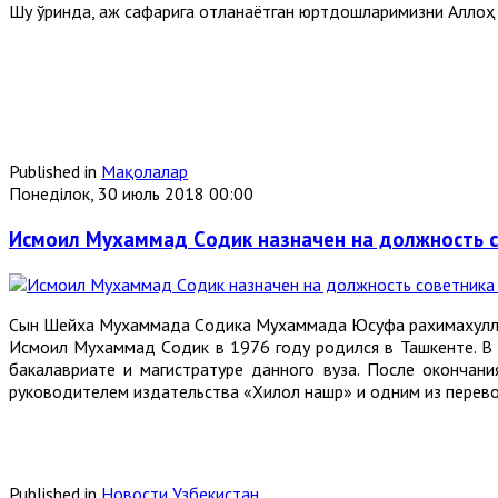
Шу ўринда, Ҳаж сафарига отланаётган юртдошларимизни Аллоҳ 
Published in
Мақолалар
Понеділок, 30 июль 2018 00:00
Исмоил Мухаммад Cодик назначен на должность с
Сын Шейха Мухаммада Cодика Мухаммада Юсуфа рахимахуллох
Исмоил Мухаммад Cодик в 1976 году родился в Ташкенте. В 
бакалавриате и магистратуре данного вуза. После окончани
руководителем издательства «Хилол нашр» и одним из перево
Published in
Новости Узбекистан