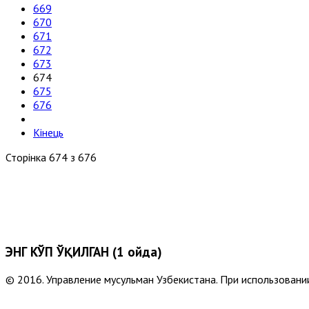
669
670
671
672
673
674
675
676
Кінець
Сторінка 674 з 676
ЭНГ КЎП ЎҚИЛГАН (1 ойда)
© 2016. Управление мусульман Узбекистана. При использовании