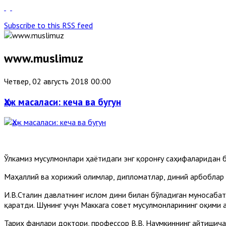
Subscribe to this RSS feed
www.muslimuz
Четвер, 02 августь 2018 00:00
Ҳаж масаласи: кеча ва бугун
Ўлкамиз мусулмонлари ҳаётидаги энг қоронғу саҳифаларидан
Маҳаллий ва хорижий олимлар, дипломатлар, диний арбоблар 
И.В.Сталин давлатнинг ислом дини билан бўладиган муносаба
қаратди. Шунинг учун Маккага совет мусулмонларининг оқими 
Тарих фанлари доктори, профессор В.В. Наумкиннинг айтишича