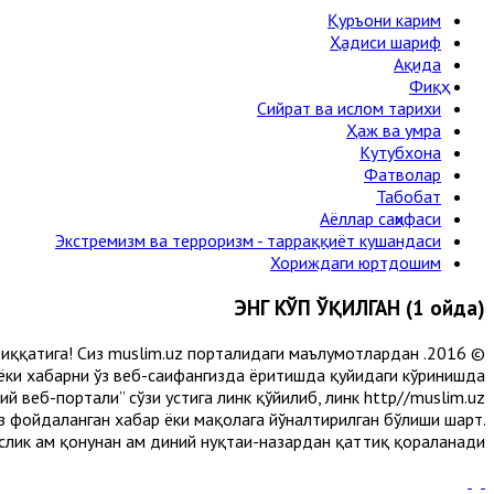
Қуръони карим
Ҳадиси шариф
Ақида
Фиқҳ
Сийрат ва ислом тарихи
Ҳаж ва умра
Кутубхона
Фатволар
Табобат
Аёллар саҳифаси
Экстремизм ва терроризм - тарраққиёт кушандаси
Хориждаги юртдошим
ЭНГ КЎП ЎҚИЛГАН (1 ойда)
и диққатига! Сиз muslim.uz порталидаги маълумотлардан
 ёки хабарни ўз веб-саҳифангизда ёритишда қуйидаги кўринишда
 веб-портали” сўзи устига линк қўйилиб, линк http//muslim.uz
сиз фойдаланган хабар ёки мақолага йўналтирилган бўлиши шарт.
лик ҳам қонунан ҳам диний нуқтаи-назардан қаттиқ қораланади.