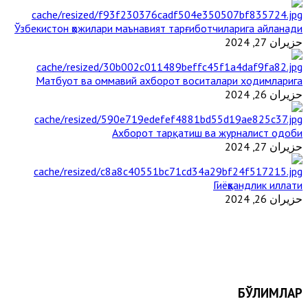
Ўзбекистон ҳожилари маънавият тарғиботчиларига айланади
حزيران 27, 2024
Матбуот ва оммавий ахборот воситалари ходимларига
حزيران 26, 2024
Ахборот тарқатиш ва журналист одоби
حزيران 27, 2024
Гиёҳвандлик иллати
حزيران 26, 2024
БЎЛИМЛАР