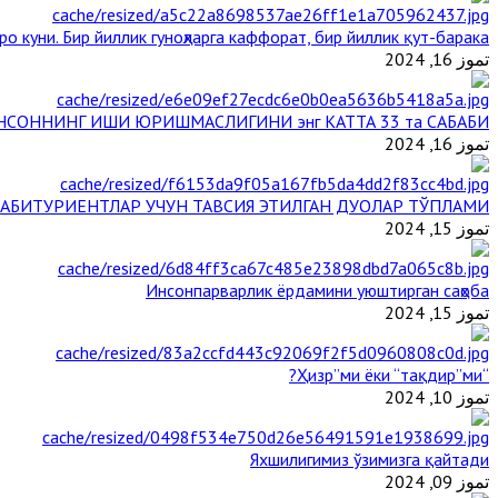
о куни. Бир йиллик гуноҳларга каффорат, бир йиллик қут-барака
تموز 16, 2024
НСОННИНГ ИШИ ЮРИШМАСЛИГИНИ энг КАТТА 33 та САБАБИ
تموز 16, 2024
АБИТУРИЕНТЛАР УЧУН ТАВСИЯ ЭТИЛГАН ДУОЛАР ТЎПЛАМИ
تموز 15, 2024
Инсонпарварлик ёрдамини уюштирган саҳоба
تموز 15, 2024
“Ҳизр”ми ёки “тақдир”ми?
تموز 10, 2024
Яхшилигимиз ўзимизга қайтади
تموز 09, 2024