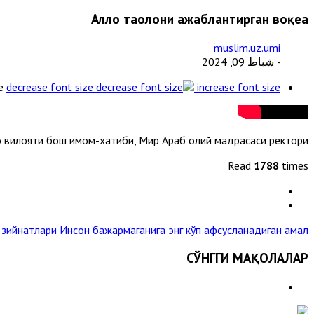
Аллоҳ таолони ажаблантирган воқеа
muslim.uz.umi
- شباط 09, 2024
e
decrease font size
increase font size
 вилояти бош имом-хатиби, Мир Араб олий мадрасаси ректори
Read
1788
times
г зийнатлари
Инсон бажармаганига энг кўп афсусланадиган амал »
СЎНГГИ МАҚОЛАЛАР