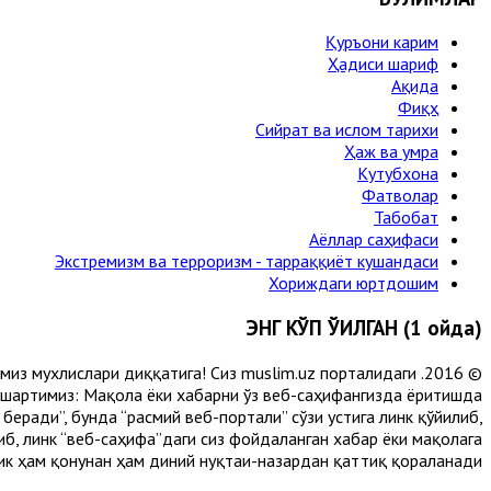
Қуръони карим
Ҳадиси шариф
Ақида
Фиқҳ
Сийрат ва ислом тарихи
Ҳаж ва умра
Кутубхона
Фатволар
Табобат
Аёллар саҳифаси
Экстремизм ва терроризм - тарраққиёт кушандаси
Хориждаги юртдошим
ЭНГ КЎП ЎҚИЛГАН (1 ойда)
лимиз мухлислари диққатига! Сиз muslim.uz порталидаги
 шартимиз: Мақола ёки хабарни ўз веб-саҳифангизда ёритишда
еради”, бунда “расмий веб-портали” сўзи устига линк қўйилиб,
либ, линк “веб-саҳифа”даги сиз фойдаланган хабар ёки мақолага
ик ҳам қонунан ҳам диний нуқтаи-назардан қаттиқ қораланади.