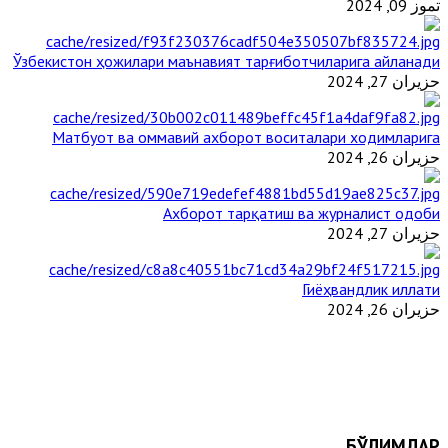
تموز 09, 2024
Ўзбекистон ҳожилари маънавият тарғиботчиларига айланади
حزيران 27, 2024
Матбуот ва оммавий ахборот воситалари ходимларига
حزيران 26, 2024
Ахборот тарқатиш ва журналист одоби
حزيران 27, 2024
Гиёҳвандлик иллати
حزيران 26, 2024
БЎЛИМЛАР