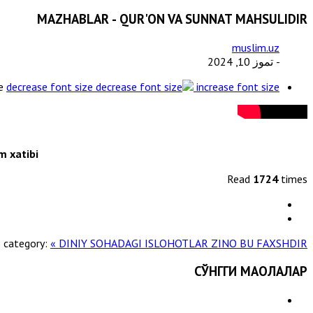
MAZHABLAR - QUR'ON VA SUNNAT MAHSULIDIR
muslim.uz
- تموز 10, 2024
e
decrease font size
increase font size
m xatibi
Read
1724
times
s category:
« DINIY SOHADAGI ISLOHOTLAR
ZINO BU FAXSHDIR »
СЎНГГИ МАҚОЛАЛАР