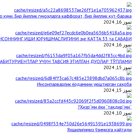
о куни. Бир йиллик гуноҳларга каффорат, бир йиллик қут-барака
تموز 16, 2024
НСОННИНГ ИШИ ЮРИШМАСЛИГИНИ энг КАТТА 33 та САБАБИ
تموز 16, 2024
АБИТУРИЕНТЛАР УЧУН ТАВСИЯ ЭТИЛГАН ДУОЛАР ТЎПЛАМИ
تموز 15, 2024
Инсонпарварлик ёрдамини уюштирган саҳоба
تموز 15, 2024
“Ҳизр”ми ёки “тақдир”ми?
تموز 10, 2024
Яхшилигимиз ўзимизга қайтади