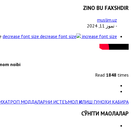
ZINO BU FAXSHDIR
muslim.uz
- تموز 11, 2024
e
decrease font size
increase font size
imom noibi
Read
1848
times
ИХАТРОП МОДДАЛАРНИ ИСТЕЪМОЛ ҚИЛИШ ГУНОҲИ КАБИРА! »
СЎНГГИ МАҚОЛАЛАР