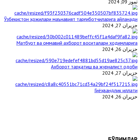
تموز 09, 2024
Ўзбекистон ҳожилари маънавият тарғиботчиларига айланади
حزيران 27, 2024
Матбуот ва оммавий ахборот воситалари ходимларига
حزيران 26, 2024
Ахборот тарқатиш ва журналист одоби
حزيران 27, 2024
Гиёҳвандлик иллати
حزيران 26, 2024
БЎЛИМЛАР