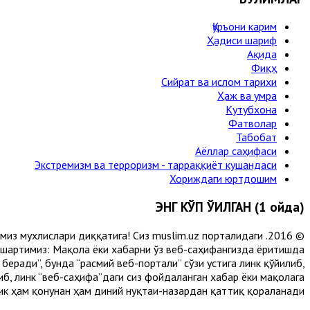
Қуръони карим
Ҳадиси шариф
Ақида
Фиқҳ
Сийрат ва ислом тарихи
Ҳаж ва умра
Кутубхона
Фатволар
Табобат
Аёллар саҳифаси
Экстремизм ва терроризм - тарраққиёт кушандаси
Хориждаги юртдошим
ЭНГ КЎП ЎҚИЛГАН (1 ойда)
лимиз мухлислари диққатига! Сиз muslim.uz порталидаги
 шартимиз: Мақола ёки хабарни ўз веб-саҳифангизда ёритишда
еради”, бунда “расмий веб-портали” сўзи устига линк қўйилиб,
либ, линк “веб-саҳифа”даги сиз фойдаланган хабар ёки мақолага
ик ҳам қонунан ҳам диний нуқтаи-назардан қаттиқ қораланади.