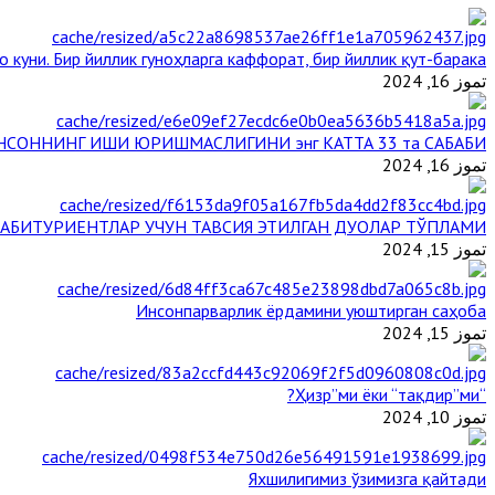
 куни. Бир йиллик гуноҳларга каффорат, бир йиллик қут-барака
تموز 16, 2024
НСОННИНГ ИШИ ЮРИШМАСЛИГИНИ энг КАТТА 33 та САБАБИ
تموز 16, 2024
АБИТУРИЕНТЛАР УЧУН ТАВСИЯ ЭТИЛГАН ДУОЛАР ТЎПЛАМИ
تموز 15, 2024
Инсонпарварлик ёрдамини уюштирган саҳоба
تموز 15, 2024
“Ҳизр”ми ёки “тақдир”ми?
تموز 10, 2024
Яхшилигимиз ўзимизга қайтади