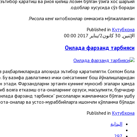
 эътибор қаратиш ва риоя қилиш лозим бўлган ўзига хос шаръий
одоблар хусусида сўз боради.
Рисола кенг китобхонлар оммасига мўлжалланган.
Published in
Кутубхона
الإثنين, 30 كانون2/يناير 2017 00:00
Оилада фарзанд тарбияси
 раҳбарликларида алоҳида эътибор қаратиляпти. Соғлом бола
. Бу вазифа давлатимиз ички сиёсатининг бош йўналишларидан
н этади. Фарзандларни эртанги куннинг муносиб эгалари ҳамда
иб вояга етказиш ота-оналарнинг орзуси, масъулияти, бурчидир.
Оилада фарзанд тарбияси” рисолалари жамланмаси бўлган ушбу
а ота-оналар ва устоз-мураббийларга ишончли қўлланма бўлади.
Published in
Кутубхона
البداية
297