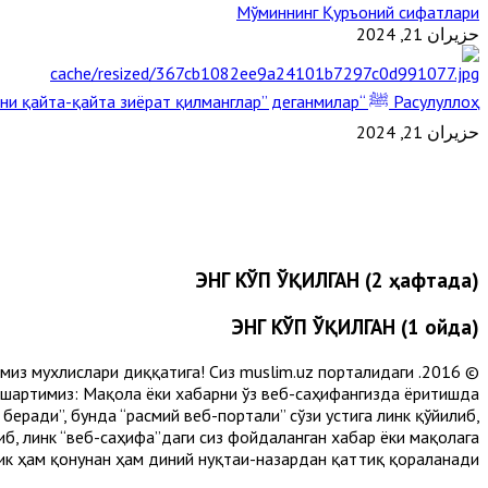
Мўминнинг Қуръоний сифатлари
حزيران 21, 2024
Расулуллоҳ ﷺ “Қабримни қайта-қайта зиёрат қилманглар” деганмилар?
حزيران 21, 2024
ЭНГ КЎП ЎҚИЛГАН (2 ҳафтада)
ЭНГ КЎП ЎҚИЛГАН (1 ойда)
лимиз мухлислари диққатига! Сиз muslim.uz порталидаги
 шартимиз: Мақола ёки хабарни ўз веб-саҳифангизда ёритишда
еради”, бунда “расмий веб-портали” сўзи устига линк қўйилиб,
либ, линк “веб-саҳифа”даги сиз фойдаланган хабар ёки мақолага
ик ҳам қонунан ҳам диний нуқтаи-назардан қаттиқ қораланади.