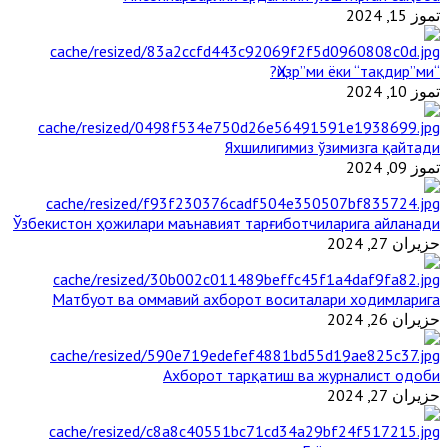
تموز 15, 2024
“Ҳизр”ми ёки “тақдир”ми?
تموز 10, 2024
Яхшилигимиз ўзимизга қайтади
تموز 09, 2024
Ўзбекистон ҳожилари маънавият тарғиботчиларига айланади
حزيران 27, 2024
Матбуот ва оммавий ахборот воситалари ходимларига
حزيران 26, 2024
Ахборот тарқатиш ва журналист одоби
حزيران 27, 2024