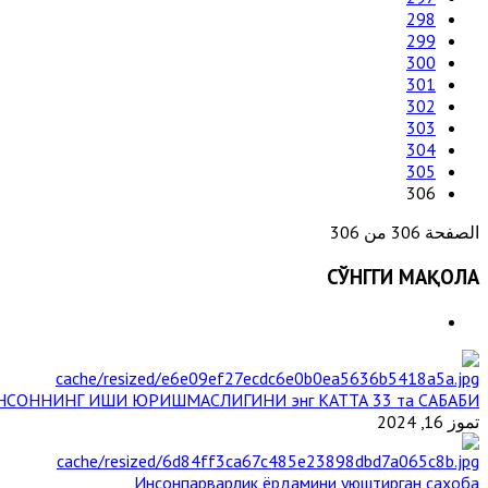
298
299
300
301
302
303
304
305
306
الصفحة 306 من 306
СЎНГГИ МАҚОЛА
НСОННИНГ ИШИ ЮРИШМАСЛИГИНИ энг КАТТА 33 та САБАБИ
تموز 16, 2024
Инсонпарварлик ёрдамини уюштирган саҳоба