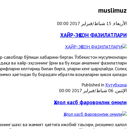
muslimuz
الأربعاء, 15 شباط/فبراير 2017 00:00
ХАЙР-ЭҲСОН ФАЗИЛАТЛАРИ
жр-савоблар бўлиши хабарини берган. Ўзбекистон мусулмонлари
дақа ва хайр-эҳсоннинг ўрни ва бу яхши амалнинг фазилатлари
арифларни келтириш билан бирга, уларни кенг шарҳлайди. Солиҳ
имиз ҳаётидан бу борадаги ибратли воқеаларни ҳикоя қилади.
Published in
Кутубхона
الإثنين, 06 شباط/فبراير 2017 00:00
Ҳалол касб фаровонлик омили
книнг шахс ва жамият ҳаётига ижобий таъсири, ризқимиз ҳалол