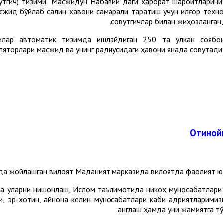
вутгич) тизими “Масжидун Набавий”даги ҳарорат шароитларини
асжид бўйлаб салқин ҳавони самарали тарқатиш учун илғор техн
совутгичлар билан жиҳозланган, 
илар автоматик тизимда ишлайдиган 250 та улкан соябон
ляторлари масжид ва унинг радиусидаги ҳавони янада совутади, 
Отинойи
а жойлашган вилоят Маданият марказида вилоятда фаолият юри
а уларни нишонлаш, Ислом таълимотида никоҳ муносабатлари: 
ри, эр-хотин, қайнона-келин муносабатлари каби қадриятларим
англаш ҳамда уни жамиятга тў