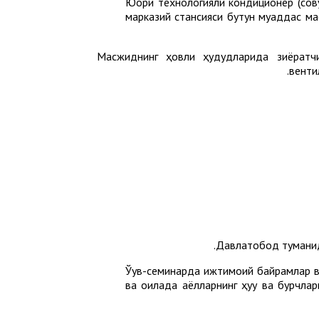
Юқори технологияли кондиционер (со
марказий стансияси бутун муқаддас м
Масжиднинг ҳовли ҳудудларида зиёратч
венти
Давлатобод туманид
Ўқув-семинарда ижтимоий байрамлар в
ва оилада аёлларнинг ҳуқуқ ва бурчла