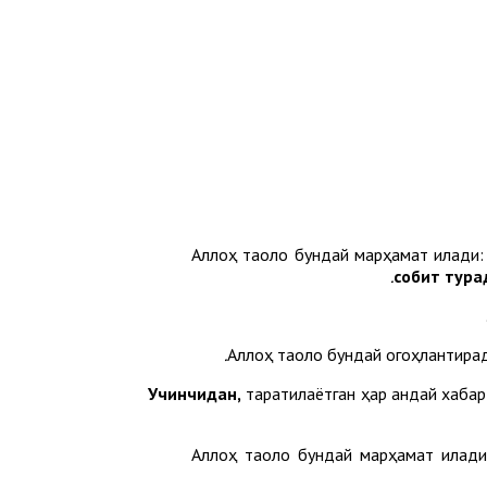
Аллоҳ таоло бундай марҳамат қилади
собит тура
Аллоҳ таоло бундай огоҳлантира
Учинчидан,
тарқатилаётган ҳар қандай хаб
Аллоҳ таоло бундай марҳамат қилад