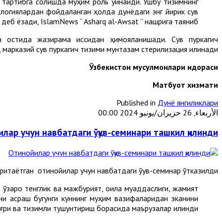
 тартибга солишда муҳим роль ўйнайди. Ушбу тизимнинг
ологиялардан фойдаланган ҳолда дунёдаги энг йирик сув
деб ёзади, IslamNews “ Asharq al-Awsat ” нашрига таяниб.
 остида жазирама иссиқдан ҳимояланишади. Сув пуркагич
марказий сув пуркагич тизими мунтазам стерилизация қилинади.
Ўзбекистон мусулмонлари идораси
М
атбуот хизмати
Published in
Дунё янгиликлари
الأربعاء, 26 حزيران/يونيو 2024 00:00
лар учун навбатдаги ўқув-семинари ташкил қилинди
таётган отинойилар учун навбатдаги ўқув-семинар ўтказилди.
ўзаро тенглик ва мажбурият, оила муқаддаслиги, жамият
изни асраш бугунги куннинг муҳим вазифаларидан эканини
ғри ва тизимли тушунтириш борасида маърузалар қилинди.