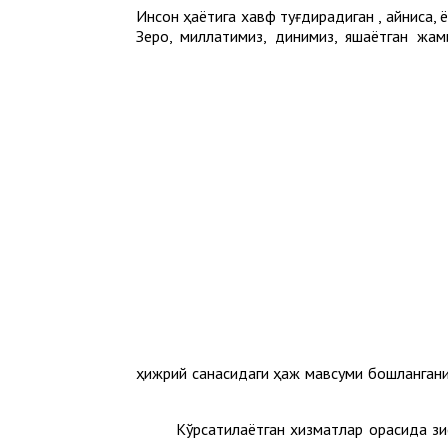
Инсон ҳаётига хавф туғдирадиган , айниқса
Зеро, миллатимиз, динимиз, яшаётган жа
1445 ҳижрий санасидаги ҳаж мавсуми бошланган
Кўрсатилаётган хизматлар орасида зи