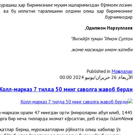
ши курашиш ҳар биримизнинг муҳим ишларимиздан бўлмоғи лозим.
ш ва бу иллатни тарқалишини олдини олиш ҳар биримизнинг
бурчимиздир.
Одилжон Нарзуллаев,
Янгийўл туман “Имом Султон”
жоме масжиди имом-хатиби.
Published in
Мақолалар
الأربعاء, 26 حزيران/يونيو 2024 00:00
Колл-марказ 7 тилда 50 минг саволга жавоб берди
аркази орқали 47 мингдан ортиқ қўнғироқларни қабул қилиб,
рга бир неча тилларда хизмат кўрсатган, деб ёзади
IslamNew
s
аҳатлар бериш, мурожаатларни рўйхатга олиш кабилар ўз