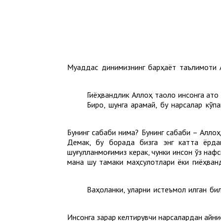
Муқаддас динимизнинг барҳаёт таълимоти Ал
Гиёҳвандлик Аллоҳ таолo инсонга ато 
Бироқ, шунга қарамай, бу нарсалар кў
Бунинг сабаби нима? Бунинг сабаби – Аллоҳ 
Демак, бу борада бизга энг катта ёрда
шуғулланмоғимиз керак, чунки инсон ўз нафс
мана шу тамаки маҳсулотлари ёки гиёҳван
Ваҳоланки, уларни истеъмол қилган би
Инсонга зарар келтирувчи нарсалардан айниқ