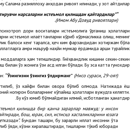
му Салама разияллоҳу анҳодан ривоят қилинади, у зот айтдилар:
“Расулуллоҳ саллаллоҳу алайҳи васаллам ҳар қандай маст қилувчи, баданни бўшаштирувчи ва сусайтирувчи нарсаларни истеъмол қилишдан қайтардилар”
(Имом Абу Довуд ривоятлари).
психотроп дори воситалари истеъмолига ўрганиш ҳолатлари
ларни истеъмол қилаёттанларни кўриб кўрмасликка олиш, менинг
ик балоси кенг тарқалса, ҳеч ким фарзандидан хотиржам бўла
иллатларга амри маъруф наҳйи мункар ёрдамида қарши турайлик.
нд моддаларга ҳам тегишлидир. Гиёҳвандлик кишини секин-секин
 билан ўз жонига ўзи қасд қилган бўлади. Бу эса катта гунохдир.
ан:
“Ўзингизни ўзингиз ўлдирманг”
(Нисо сураси, 29-оят).
тилиб, ўз кайфи билан овора бўлиб қолмоқда. Натижада ёш
моний ногирон болаларнинг кўпайиш ҳолатлари вужудга келяпти.
Бу кўз юмиб бўлмайдиган илмий, исботланган ҳақиқатдир.
стеъмол қилишда бир қанча зарарлар мавжуд: у инсон
йтиради, бош, юрак, сил, истисқо хасталикларини юзага
тказади”.
Бундан ташқари, бу зарарли иллат инсонни ўта
қилиб қўяди, кўзни хиралаштиради, тишларни тўкиб юборади.