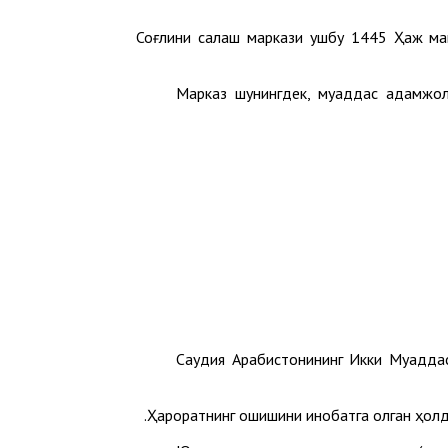
Соғлиқни сақлаш маркази ушбу 1445 Ҳаж м
Марказ шунингдек, муқаддас қадамжо
Саудия Арабистонининг Икки Муқадд
Ҳароратнинг ошишини инобатга олган ҳолд