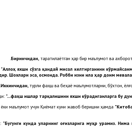
Биринчидан,
тарқатилаётган ҳар бир маълумот ва ахборот
:
"Аллоҳ яхши сўзга қандай мисол келтирганини кўрмайсанм
дир. Шохлари эса, осмонда. Робби изни ила ҳар доим мевал
Иккинчидан,
турли фаҳш ва беҳаё маълумотларни, бўхтон, ёл
ди:
"...фаҳш ишлар тарқалишини яхши кўрадиганларга бу ду
ар ёки маълумот учун Қиёмат куни жавоб беришни ҳамда
"Китоб
и:
"Бугунги кунда уларнинг оғизларига муҳр урамиз.
Нима 