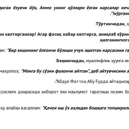
диган ёзувчи йўқ. Аммо унинг қўллари ёзган нарсалар неч
кўргани
Тўртинчидан,
ҳ
он келтирганлар! Агар фосиқ хабар келтирса, аниқлаб кўри
қилганингизг
ам:
"
Б
ир кишининг ёлғончи бўлиши учун эшитган нарсасини г
Бешинчидан,
муаллифлик ҳуқуқига а
маҳуллоҳ:
"
Ме
нга бу сўзни фалончи айтган”, деб айтувчисини
Абдул Фаттоҳ Абу Ғудда айтадила
ссислиги доирасида ахборот ёки маълумот тарқатиши лозим. Би
ҳу алайҳи васаллам:
"
Қа
чон иш ўз аҳлидан бошқага топширилс