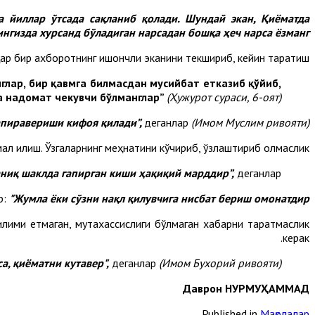
а йиллар ўтсада сақланиб қолади. Шундай экан, Қиёматда
нгизда хурсанд бўладиган нарсадан бошқа ҳеч нарса ёзманг!”.
ар бир ахборотнинг ишончли эканини текшириб, кейин тарқатиш.
нглар, бир қавмга билмасдан мусийбат етказиб қўйиб,
а надомат чекувчи бўлманглар”
(Ҳужурот сураси, 6-оят).
апиравериши кифоя қилади”,
деганлар
(Имом Муслим ривояти).
мал қилиш. Ўзгаларнинг меҳнатини кўчириб, ўзлаштириб олмаслик.
 аниқ шаклда гапирган киши ҳақиқий марддир”,
деганлар.
р:
"Жумла ёки сўзни нақл қилувчига нисбат бериш омонатдир”.
лими етмаган, мутахассислиги бўлмаган хабарни тарқатмаслик
керак.
а, қиёматни кутавер",
деганлар
(Имом Бухорий ривояти).
Даврон НУРМУҲАММАД
Published in
Мақолалар