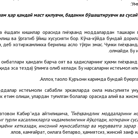
Ум
та ёшдаги кишилар орасида гиёҳванд моддалардан ташкари 
қилиш ва ўргатиб қўйиш хусусияти бор. Кўча-кўйда бундай дори
 деб хотиржамликка берилиш асло тўғри эмас. Чунки гиёҳвандл
олмайди. Бу 
и оқибатлари ҳақидаги барча оят ва ҳадисларнинг ҳукми гиёҳва
ҳида эса тезда) ўлимга олиб келади. Бу нарсаларни истеъмол қилиш
Аллоҳ таоло Қуръони каримда бундай буюрг
ддалар истеъмоли сабабли эркакларда оила маъсулияти уну
к етим қолиши, улардан туғилган болалар орасида ақлий ва жис
атовои Кабир”ида айтилишича,
“Гиёҳвандлик моддаларини и
г турли касалликларга чидамлилигини йўқотади, хотирани суса
ҳаёни кетказади, инсоний муносабатлар ва мурувватга зарар е
ялқов, камғайрат, оилага бепарво, ҳамиятсиз, жинсий заиф 