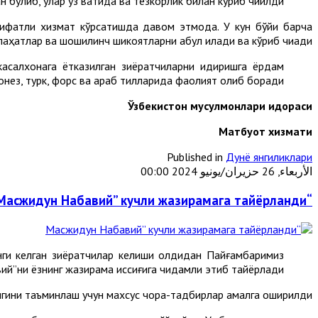
н бўлиб, улар ўз вақтида ва тезкорлик билан кўриб чиқилди.
сифатли хизмат кўрсатишда давом этмоқда. У кун бўйи барча
аҳатлар ва шошилинч шикоятларни қабул қилади ва кўриб чиқади.
касалхонага ётказилган зиёратчиларни қидиришга ёрдам
донез, турк, форс ва араб тилларида фаолият олиб боради.
Ўзбекистон мусулмонлари идораси
М
атбуот хизмати
Published in
Дунё янгиликлари
الأربعاء, 26 حزيران/يونيو 2024 00:00
“Масжидун Набавий” кучли жазирамага тайёрланди
ги келган зиёратчилар келиши олдидан Пайғамбаримиз
й”ни ёзнинг жазирама иссиғига чидамли этиб тайёрлади.
игини таъминлаш учун махсус чора-тадбирлар амалга оширилди.