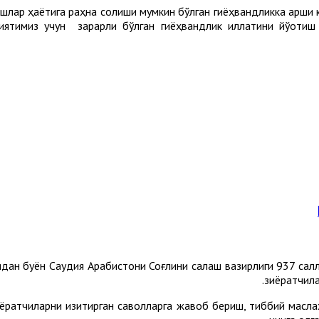
, ёшлар ҳаётига раҳна солиши мумкин бўлган гиёҳвандликка қар
миятимиз учун зарарли бўлган гиёҳвандлик иллатини йўқоти
идан буён Саудия Арабистони Соғлиқни сақлаш вазирлиги 937 салл-м
.
зиёратчила
ёратчиларни қизиқтирган саволларга жавоб бериш, тиббий масл