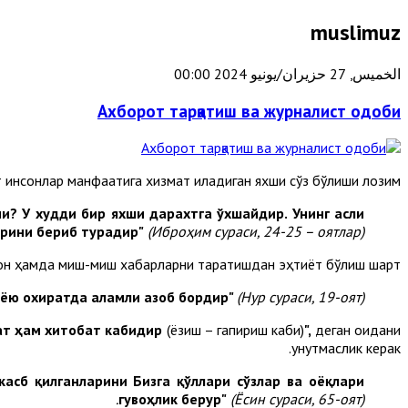
muslimuz
الخميس, 27 حزيران/يونيو 2024 00:00
Ахборот тарқатиш ва журналист одоби
 инсонлар манфаатига хизмат қиладиган яхши сўз бўлиши лозим.
и? У худди бир яхши дарахтга ўхшайдир. Унинг асли
арини бериб турадир"
(Иброҳим сураси, 24-25 – оятлар).
ғон ҳамда миш-миш хабарларни тарқатишдан эҳтиёт бўлиш шарт.
нёю охиратда аламли азоб бордир"
(Нур сураси, 19-оят).
ат ҳам хитобат кабидир
(ёзиш – гапириш каби)
",
деган қоидани
унутмаслик керак.
касб қилганларини Бизга қўллари сўзлар ва оёқлари
гувоҳлик берур"
(Ёсин сураси, 65-оят).