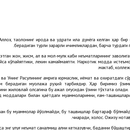
лоҳ таолонинг ирода ва қудрати ила дунёга келган ҳар бир ин
берадиган турли зарарли ичимликлардан, барча турдаги 
этган жон, жисм, ақл ва мол-мулк каби неъматларининг заволиг
пайса кўпайяптики, лекин камаймаяпти. Наркотик модда истеъмо
мактаб, коллеж
ва Унинг Расулининг амрига юрмаслик, қиёмат ва охиратдаги сў
м берадиган муолажа руҳий тарбиядир. Ҳар биримиз ўзими
ини жиловлай олсагина бу ажал оғусидан ўзини тўхтата олади. 
д моддалари билан ҳаётдаги муаммоларимни, ғам-ташвишларим
лан бу муаммолар йўқолмайди, бу ташвишлар бартараф бўлмайди,
чиқаради, холос. Ожизу нота
са энг улуғ неъмат саналмиш ақлни кетказувчи, баданни бўшаштир