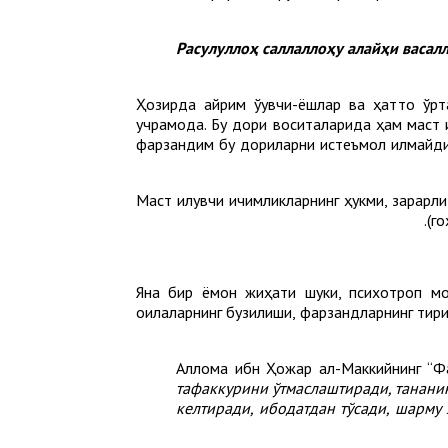
Ҳозирда айрим ўқувчи-ёшлар ва ҳатто ўр
учрамоқда. Бу дори воситаларида ҳам маст 
фарзандим бу дориларни истеъмол қилмайди,
Маст қилувчи ичимликларнинг ҳукми, зарарл
(го
Яна бир ёмон жиҳати шуки, психотроп мо
оилаларнинг бузилиши, фарзандларнинг тири
Аллома ибн Ҳожар ал-Маккийнинг “Ф
тафаккурини ўтмаслаштиради, тананин
келтиради, ибодатдан тўсади, шарму 