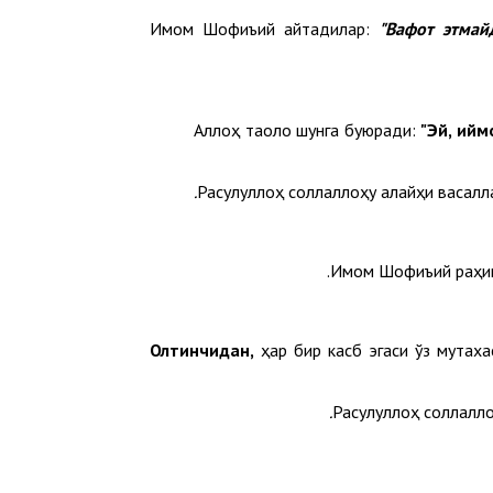
Имом Шофиъий айтадилар:
"Вафот этмай
Аллоҳ таоло шунга буюради:
"
Эй, ийм
Расулуллоҳ соллаллоҳу алайҳи васалл
Имом Шофиъий раҳи
Олтинчидан,
ҳар бир касб эгаси ўз мутаха
Расулуллоҳ соллалло