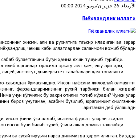
الأربعاء, 26 حزيران/يونيو 2024 00:00
Гиёҳвандлик иллати
соннинг жисми, ақли ва руҳиятига таъсир қиладиган ва зарар
гиёҳвандлик, чекиш каби иллатлардан сақланмоғи вожиб бўлади.
а сабаб бўлаётганини бугун ҳамма яхши тушуниб турибди.
л қилиб юрганлар орасида эркагу аёл ҳам, ёшу қари ҳам,
, лицей, институт, университет талабалари ҳам топиляпти.
роқ-саволдан қўрқмасликдир. Инсон нафсини жиловлай олмаяпти.
знинг, фарзандларимизнинг руҳий тарбияси билан жиддий
Нима учун кўпчилик бу заҳри қотилни тотиб кўради? Чунки улар
ни бироз унутаман, асабим бузилиб, юрагимнинг сиқилганини
аритаман деб ўйлашади.
 инсон ўзини ўзи алдаб, қисқагина фурсат уларни эсидан
вон инсон буни билиб туриб, ўзини ажал домига ташлайди.
увчи ва сусайтирувчи нарса динимизда ҳаром қилинган. Бу ҳақда