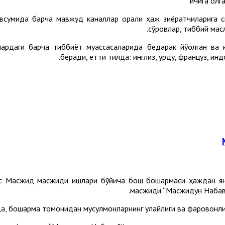
ичига олга
авсумида барча мавжуд каналлар орқали ҳаж зиёратчиларига 
сўровлар, тиббий масл
лардаги барча тиббиёт муассасаларида бедарак йўқолган ва 
беради, етти тилда: инглиз, урду, француз, ин
ас Масжид масжиди ишлари бўйича бош бошқармаси ҳаждан ян
масжиди “Масжидун Набави
а, бошқарма томонидан мусулмонларнинг қулайлиги ва фаровонл