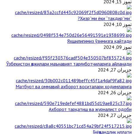
تموز 15, 2024
“Ҳизр”ми ёки “тақдир”ми?
تموز 10, 2024
Яхшилигимиз ўзимизга қайтади
تموز 09, 2024
Ўзбекистон ҳожилари маънавият тарғиботчиларига айланади
حزيران 27, 2024
Матбуот ва оммавий ахборот воситалари ходимларига
حزيران 26, 2024
Ахборот тарқатиш ва журналист одоби
حزيران 27, 2024
Гиёҳвандлик иллати