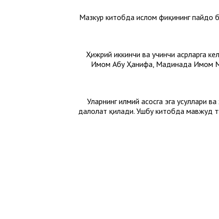
Мазкур китобда ислом фиқҳининг пайдо б
Ҳижрий иккинчи ва учинчи асрларга к
Имом Абу Ҳанифа, Мадинада Имом Мо
Уларнинг илмий асосга эга усуллари ва
далолат қилади. Ушбу китобда мавжуд тў