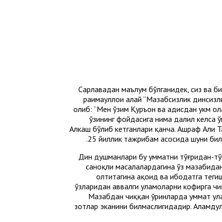
Сарлавҳадан маълум бўлганидек, сиз ва б
раҳимаҳуллоҳи алайҳ “Мазҳабсизлик динси
олиб: “Мен ўзим Қуръон ва ҳадисдан ҳукм о
ўзининг фойдасига нима далил келса ў
Алкаш бўлиб кетганлари қанча. Ашраф Али Т
25 йиллик тажрибам асосида шуни билд
Дин душманлари бу умматни тўғридан-тўғ
саноқли масалалардагина ўз мазҳабидан 
олтитагина ақоид ва ибодатга тегиш
ўзларидан аввалги уламоларни кофирга чи
Мазҳабдан чиққан ўринларда уммат ула
зотлар эканини билмаслигидадир. Алҳамдул