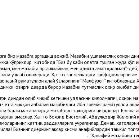
изга бир мазҳабга эргашиш вожиб. Мазҳабни ушламаслик охири ди
зликка кўприкдир” китобида “Биз бу каби ҳолатга тушган жуда кўп
ламан, мен мазҳабга эргашмайман, мен ҳадисга амал қиламан”,-д
шани ушлаб олаверади. Ҳатто энг чеккадаги заиф қавлларни ҳам 
аҳонавий раҳматуллоҳи алайҳ ўзларининг “Малфузот” китобларида 
имки, ҳозирги даврда бирор мазҳабни тутмаслик охир оқибат дин
ри диндан олиб чиқиб кетишни уддасини қилолмагач, охири маз
четга чиққан ҳанбалий мазҳабидаги Ибн Таймия раҳматуллоҳи алай
ли баъзи масалаларда мазҳабдан ташқарига чиққанлар. Бошқа ҳам
қарган эмаслар. Ҳатто Боязид Бистомий, Абдулқодир Жилоний к
моларининг қаттиқ раддияларига учраганлар. Демак, хатоларини
иллаҳ! Бизнинг диёрнинг аксар қисми ҳанафийлардан ташкил топга
“Ҳанафий мазҳабини тек