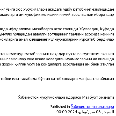
нг ўзига хос хусусиятлари ҳақидаги ушбу китобнинг ёзилишидан
аконларга ҳам мувофиқ келишини илмий асослашдан иборатдир.
ўзида ифодаловчи мазҳабларга асос солинди. Жумладан, Кўфада
уллоҳ ўзларидан аввалги зотларнинг таълими асосида кейинги
ҳкомларига амал қилишнинг йўл-йўриқларини кўрсатиб бердилар.
тгани мавжуд мазҳабларнинг нақадар пухта ва мустаҳкам эканига
знинг замонлар оша юзага келадиган муаммоларини ҳал қилишда
 жорий қилган усул ва қоидаларга асосланиши ҳам баён этилган.
итобни илм талабида бўлган китобхонларга манфаатли айласин.
Ўзбекистон мусулмонлари идораси Матбуот хизмати
Published in
Ўзбекистон янгиликлари
السبت, 06 تموز/يوليو 2024 00:00