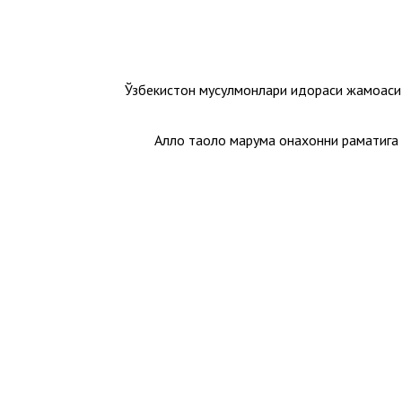
Ўзбекистон мусулмонлари идораси жамоас
Аллоҳ таоло марҳума онахонни раҳматиг