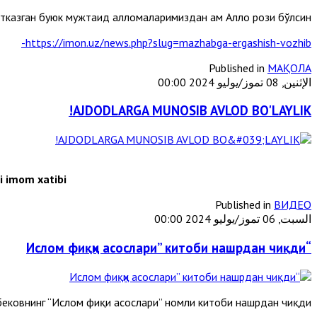
етказган буюк мужтаҳид алломаларимиздан ҳам Аллоҳ рози бўлсин!
https://imon.uz/news.php?slug=mazhabga-ergashish-vozhib-
Published in
МАҚОЛА
الإثنين, 08 تموز/يوليو 2024 00:00
AJDODLARGA MUNOSIB AVLOD BO'LAYLIK!
 imom xatibi
Published in
ВИДЕО
السبت, 06 تموز/يوليو 2024 00:00
“Ислом фиқҳи асослари” китоби нашрдан чиқди
ковнинг “Ислом фиқҳи асослари” номли китоби нашрдан чиқди.