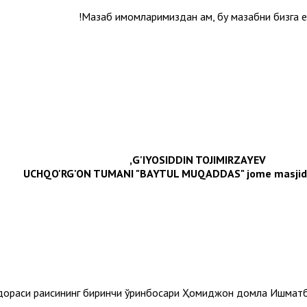
Мазҳаб имомларимиздан ҳам, бу мазҳабни бизга 
G'IYOSIDDIN TOJIMIRZAYEV,
UCHQO'RG'ON TUMANI "BAYTUL MUQADDAS" jome masjidi
дораси раисининг биринчи ўринбосари Ҳомиджон домла Ишматбе