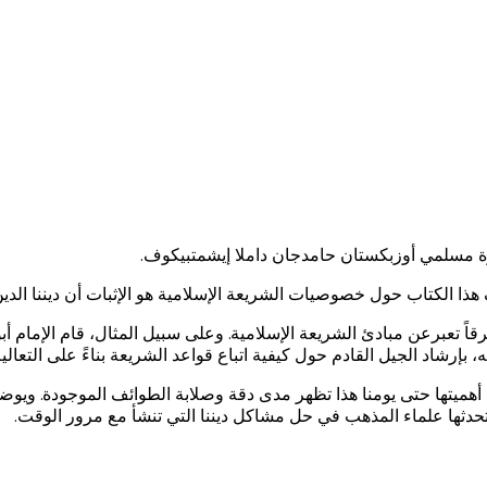
رة مسلمي أوزبكستان حامدجان داملا إيشمتبيكوف.
 هذا الكتاب حول خصوصيات الشريعة الإسلامية هو الإثبات أن ديننا الد
ً تعبرعن مبادئ الشريعة الإسلامية. وعلى سبيل المثال، قام الإمام أبو
، بإرشاد الجيل القادم حول كيفية اتباع قواعد الشريعة بناءً على التعال
ميتها حتى يومنا هذا تظهر مدى دقة وصلابة الطوائف الموجودة. ويوضح ه
ستحدثها علماء المذهب في حل مشاكل ديننا التي تنشأ مع مرور الوقت.