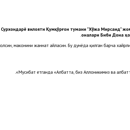
и
Сурхондарё вилояти Қумқўрғон тумани "Хўжа Мирсаид" ж
оналари Биби Дона ҳ
а олсин, маконини жаннат айласин. Бу дунёда қилган барча хайр