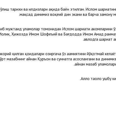
ўлиш тарихи ва илдизлари ҳақида баён этилган. Ислом шариатини
мақсад динимиз воқеий дин экани ва барча замону м
елиб мужтаҳид уламолар томонидан Ислом шариати аҳкомларини 
лик, Ҳижозда Имом Шофеъий ва Бағдодда Имом Аҳмад раҳимаҳум
авлодга шариат а
 жорий қилган қоидалари ҳозиргача ўз аҳамиятини йўқотмай келаё
рт мазҳабнинг айнан Қуръон ва суннатга асослангани ва диними
айнан мазҳаб уламолари
Аллоҳ таоло ушбу к