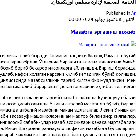
الخدمة الصحفية لإدارة مسلمي أوزبكستان.
Published in
Ar
الإثنين, 08 تموز/يوليو 2024 00:00
Мазҳабга эргашиш вожиб
нсизликка олиб боради. Гапимниг тасдиқи ўлароқ Рамазон Бутий
 инсонларни кўрдик. Ўзларича бир нечта ҳадисни маъносини билиб
еб, бориб бориб беқарор инсонларга айланишди. Бир иш борасида
ушлаб, нафси хоҳлаган нарсани қилиб кетадиган бўлиб қолишди.
Ҳиндистонда мазҳабсизликни тарғиб қилган бир муҳаддисни “Мен
сизликка олиб борар экан” деган гапларини иқтибос келтирган.
ҳабсизлик ғояларини тарғиботини бошлашди. Бунинг учун баъзи
ҳни асос қилиб олишди. У киши ҳанбалий мазҳабида бўлиб, бир юз
масида ҳанбалий мазҳабини маҳкам ушлаганлар. Лекин У киши ҳам
аби тасаввуф машойихларини ҳам мақтов билан зикр қилганлар.
нг асосий сабаби- улар мазҳаб асосчилари қанақа мартабадаги
н. Имом Шаъроний раҳимаҳуллоҳ шофеьий мазҳабида бўлсалар ҳам:
шириб чиқдим ва саҳиҳ ҳадисларга бино қилинган ҳолатда топдим”.