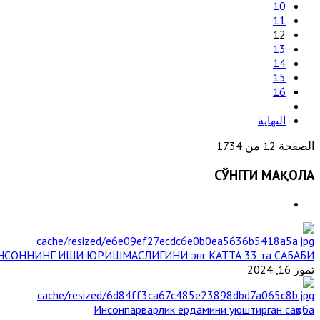
10
11
12
13
14
15
16
النهاية
الصفحة 12 من 1734
СЎНГГИ МАҚОЛА
НСОННИНГ ИШИ ЮРИШМАСЛИГИНИ энг КАТТА 33 та САБАБИ
تموز 16, 2024
Инсонпарварлик ёрдамини уюштирган саҳоба