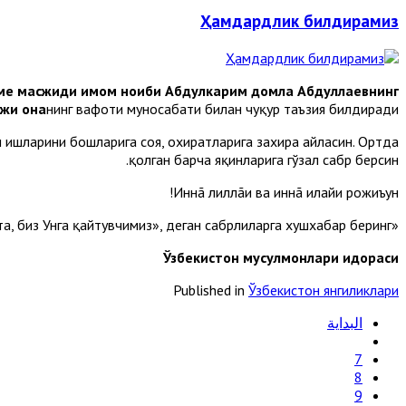
Ҳамдардлик билдирамиз
оме масжиди имом ноиби Абдулкарим домла Абдуллаевнинг
ожи она
нинг вафоти муносабати билан чуқур таъзия билдиради.
ли ишларини бошларига соя, охиратларига захира айласин. Ортда
қолган барча яқинларига гўзал сабр берсин.
Иннã лиллãҳи ва иннã илайҳи рожиъун!
«Мусибат етганда «Албатта, биз Аллоҳникимиз ва албатта, биз Унга қайтувчимиз», деган сабрлиларга хушхабар беринг».
Ўзбекистон мусулмонлари идораси
Published in
Ўзбекистон янгиликлари
البداية
7
8
9