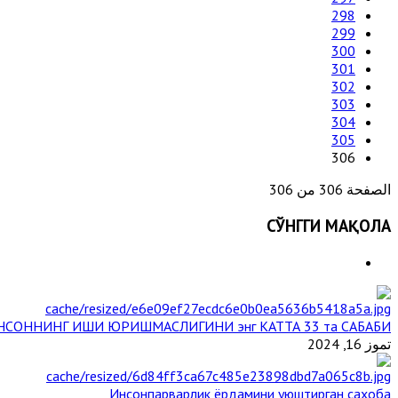
298
299
300
301
302
303
304
305
306
الصفحة 306 من 306
СЎНГГИ МАҚОЛА
НСОННИНГ ИШИ ЮРИШМАСЛИГИНИ энг КАТТА 33 та САБАБИ
تموز 16, 2024
Инсонпарварлик ёрдамини уюштирган саҳоба