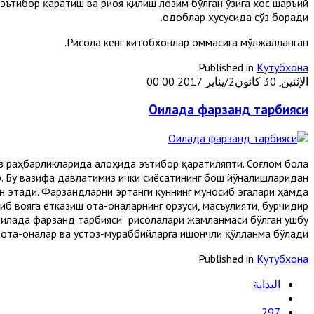
 эътибор қаратиш ва риоя қилиш лозим бўлган ўзига хос шаръий
одоблар хусусида сўз боради.
Рисола кенг китобхонлар оммасига мўлжалланган.
Published in
Кутубхона
الإثنين, 30 كانون2/يناير 2017 00:00
Оилада фарзанд тарбияси
 раҳбарликларида алоҳида эътибор қаратиляпти. Соғлом бола
. Бу вазифа давлатимиз ички сиёсатининг бош йўналишларидан
н этади. Фарзандларни эртанги куннинг муносиб эгалари ҳамда
иб вояга етказиш ота-оналарнинг орзуси, масъулияти, бурчидир.
Оилада фарзанд тарбияси” рисолалари жамланмаси бўлган ушбу
а ота-оналар ва устоз-мураббийларга ишончли қўлланма бўлади.
Published in
Кутубхона
البداية
297