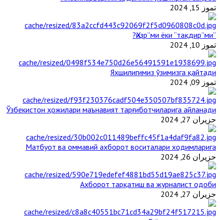
تموز 15, 2024
“Ҳизр”ми ёки “тақдир”ми?
تموز 10, 2024
Яхшилигимиз ўзимизга қайтади
تموز 09, 2024
Ўзбекистон ҳожилари маънавият тарғиботчиларига айланади
حزيران 27, 2024
Матбуот ва оммавий ахборот воситалари ходимларига
حزيران 26, 2024
Ахборот тарқатиш ва журналист одоби
حزيران 27, 2024