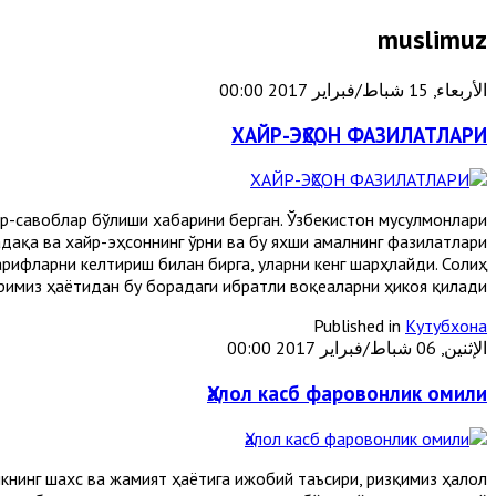
muslimuz
الأربعاء, 15 شباط/فبراير 2017 00:00
ХАЙР-ЭҲСОН ФАЗИЛАТЛАРИ
жр-савоблар бўлиши хабарини берган. Ўзбекистон мусулмонлари
дақа ва хайр-эҳсоннинг ўрни ва бу яхши амалнинг фазилатлари
арифларни келтириш билан бирга, уларни кенг шарҳлайди. Солиҳ
имиз ҳаётидан бу борадаги ибратли воқеаларни ҳикоя қилади.
Published in
Кутубхона
الإثنين, 06 شباط/فبراير 2017 00:00
Ҳалол касб фаровонлик омили
книнг шахс ва жамият ҳаётига ижобий таъсири, ризқимиз ҳалол