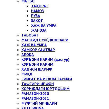
ФАТВО
ТАҲОРАТ
НАМОЗ
РЎЗА
ЗАКОТ
ҲАЖ ВА УМРА
ЖАНОЗА
ТАБОБАТ
МАСЖИД БУНЁДКОРЛАРИ
ҲАЖ ВА УМРА
ҲАМКОР САЙТЛАР
АЛОҚА
ҚУРЪОНИ КАРИМ (дастур)
ҚУРЪОНИ КАРИМ
ҲАДИСИ ШАРИФ
ФИҚҲ
СИЙРАТ ВА ИСЛОМ ТАРИХИ
ТАФСИРИ ИРФОН
ХОРИЖДАГИ ЮРТДОШИМ
РАМАЗОН-2020
РАМАЗОН-2021
МУФТИЙ МИНБАРИ
KUTUBXONA