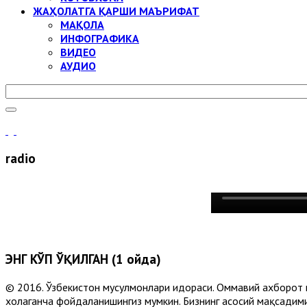
ЖАҲОЛАТГА ҚАРШИ МАЪРИФАТ
МАҚОЛА
ИНФОГРАФИКА
ВИДЕО
АУДИО
radio
ЭНГ КЎП ЎҚИЛГАН (1 ойда)
© 2016. Ўзбекистон мусулмонлари идораси. Оммавий ахборот 
хоҳлаганча фойдаланишингиз мумкин. Бизнинг асосий мақсадими