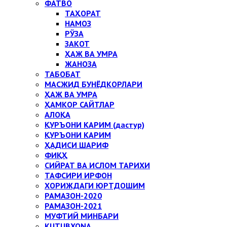
ФАТВО
ТАҲОРАТ
НАМОЗ
РЎЗА
ЗАКОТ
ҲАЖ ВА УМРА
ЖАНОЗА
ТАБОБАТ
МАСЖИД БУНЁДКОРЛАРИ
ҲАЖ ВА УМРА
ҲАМКОР САЙТЛАР
АЛОҚА
ҚУРЪОНИ КАРИМ (дастур)
ҚУРЪОНИ КАРИМ
ҲАДИСИ ШАРИФ
ФИҚҲ
СИЙРАТ ВА ИСЛОМ ТАРИХИ
ТАФСИРИ ИРФОН
ХОРИЖДАГИ ЮРТДОШИМ
РАМАЗОН-2020
РАМАЗОН-2021
МУФТИЙ МИНБАРИ
KUTUBXONA