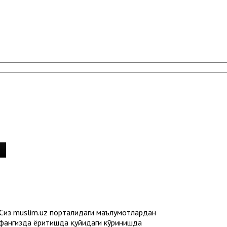
 Сиз muslim.uz порталидаги маълумотлардан
ҳифангизда ёритишда қуйидаги кўринишда