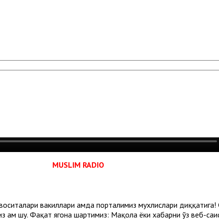
MUSLIM RADIO
воситалари вакиллари ҳамда порталимиз мухлислари диққатига!
з ҳам шу. Фақат ягона шартимиз: Мақола ёки хабарни ўз веб-са