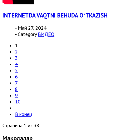
INTERNETDA VAQTNI BEHUDA OʻTKAZISH
- Май 27, 2024
- Category
ВИДЕО
1
2
3
4
5
6
7
8
9
10
В конец
Страница 1 из 38
Мақолалар