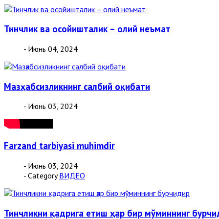
Тинчлик ва осойишталик – олий неъмат
- Июнь 04, 2024
Мазҳабсизликнинг салбий оқибати
- Июнь 03, 2024
Farzand tarbiyasi muhimdir
- Июнь 03, 2024
- Category
ВИДЕО
Тинчликни қадрига етиш ҳар бир мўминнинг бурчи