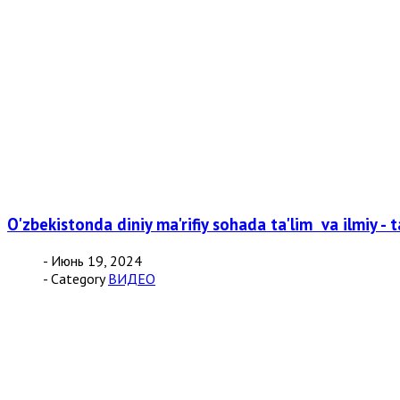
O'zbekistonda diniy ma'rifiy sohada ta'lim va ilmiy - 
- Июнь 19, 2024
- Category
ВИДЕО