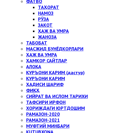
ФАТВО
ТАҲОРАТ
НАМОЗ
РЎЗА
ЗАКОТ
ҲАЖ ВА УМРА
ЖАНОЗА
ТАБОБАТ
МАСЖИД БУНЁДКОРЛАРИ
ҲАЖ ВА УМРА
ҲАМКОР САЙТЛАР
АЛОҚА
ҚУРЪОНИ КАРИМ (дастур)
ҚУРЪОНИ КАРИМ
ҲАДИСИ ШАРИФ
ФИҚҲ
СИЙРАТ ВА ИСЛОМ ТАРИХИ
ТАФСИРИ ИРФОН
ХОРИЖДАГИ ЮРТДОШИМ
РАМАЗОН-2020
РАМАЗОН-2021
МУФТИЙ МИНБАРИ
KUTUBXONA