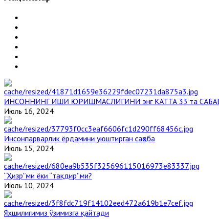
ИНСОННИНГ ИШИ ЮРИШМАСЛИГИНИ энг КАТТА 33 та САБА
Июль 16, 2024
Инсонпарварлик ёрдамини уюштирган саҳоба
Июль 15, 2024
“Ҳизр”ми ёки “тақдир”ми?
Июль 10, 2024
Яхшилигимиз ўзимизга қайтади