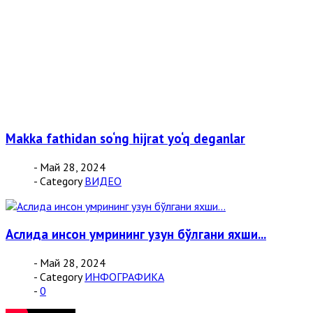
Makka fathidan so‘ng hijrat yo‘q deganlar
- Май 28, 2024
- Category
ВИДЕО
Аслида инсон умрининг узун бўлгани яхши...
- Май 28, 2024
- Category
ИНФОГРАФИКА
-
0