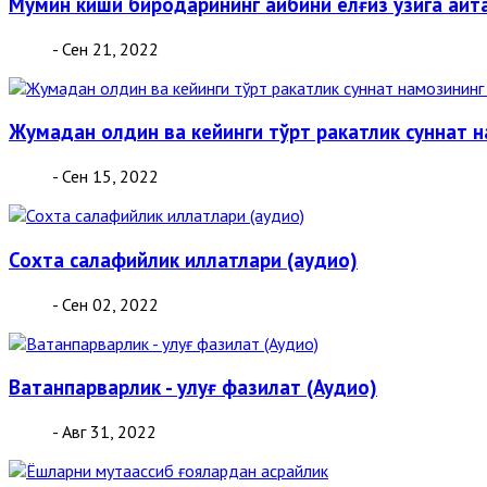
Мўмин киши биродарининг айбини ёлғиз ўзига айта
- Сен 21, 2022
Жумадан олдин ва кейинги тўрт ракатлик суннат н
- Сен 15, 2022
Сохта салафийлик иллатлари (аудио)
- Сен 02, 2022
Ватанпарварлик - улуғ фазилат (Аудио)
- Авг 31, 2022