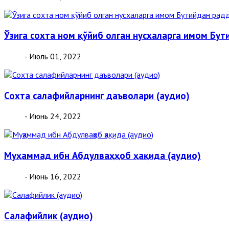
Ўзига сохта ном қўйиб олган нусхаларга имом Бу
- Июль 01, 2022
Сохта салафийларнинг даъволари (аудио)
- Июнь 24, 2022
Муҳаммад ибн Абдулваҳҳоб ҳақида (аудио)
- Июнь 16, 2022
Салафийлик (аудио)