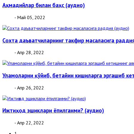
Аҳмадийлар билан баҳс (аудио)
- Май 05, 2022
Сохта даъватчиларнинг такфир масаласига раддия
- Апр 28, 2022
Уламоларни қўйиб, бетайин кишиларга эргашиб ке
- Апр 26, 2022
Ижтиҳод эшиклари ёпилганми? (аудио)
- Апр 22, 2022
1