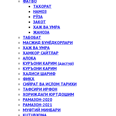
ФАТВО
ТАҲОРАТ
НАМОЗ
РЎЗА
ЗАКОТ
ҲАЖ ВА УМРА
ЖАНОЗА
ТАБОБАТ
МАСЖИД БУНЁДКОРЛАРИ
ҲАЖ ВА УМРА
ҲАМКОР САЙТЛАР
АЛОҚА
ҚУРЪОНИ КАРИМ (дастур)
ҚУРЪОНИ КАРИМ
ҲАДИСИ ШАРИФ
ФИҚҲ
СИЙРАТ ВА ИСЛОМ ТАРИХИ
ТАФСИРИ ИРФОН
ХОРИЖДАГИ ЮРТДОШИМ
РАМАЗОН-2020
РАМАЗОН-2021
МУФТИЙ МИНБАРИ
KUTUBXONA