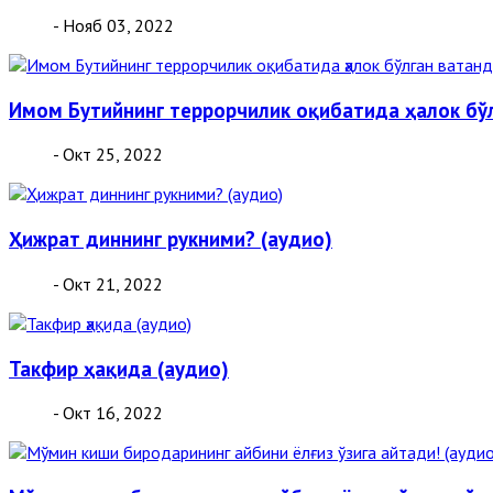
- Нояб 03, 2022
Имом Бутийнинг террорчилик оқибатида ҳалок бўл
- Окт 25, 2022
Ҳижрат диннинг рукними? (аудио)
- Окт 21, 2022
Такфир ҳақида (аудио)
- Окт 16, 2022