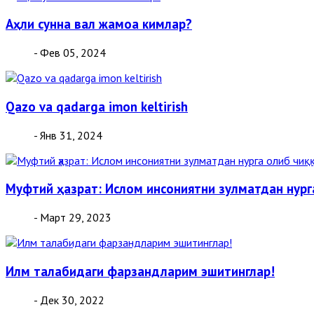
Аҳли сунна вал жамоа кимлар?
- Фев 05, 2024
Qazo va qadarga imon keltirish
- Янв 31, 2024
Муфтий ҳазрат: Ислом инсониятни зулматдан нург
- Март 29, 2023
Илм талабидаги фарзандларим эшитинглар!
- Дек 30, 2022