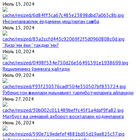
Июль 15, 2024
Инсонпарварлик ёрдамини уюштирган саҳоба
Июль 15, 2024
“Ҳизр”ми ёки “тақдир”ми?
Июль 10, 2024
Яхшилигимиз ўзимизга қайтади
Июль 09, 2024
Ўзбекистон ҳожилари маънавият тарғиботчиларига айланади
Июнь 27, 2024
Матбуот ва оммавий ахборот воситалари ходимларига
Июнь 26, 2024
Ахборот тарқатиш ва журналист одоби