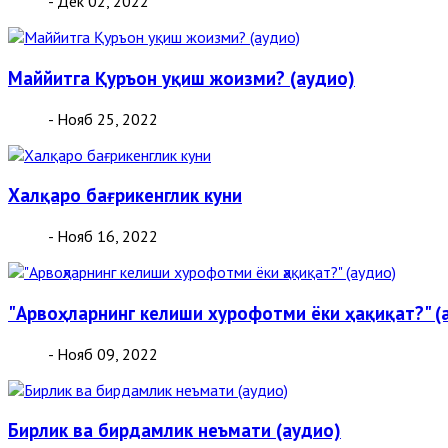
- Дек 02, 2022
Маййитга Қуръон уқиш жоизми? (аудио)
- Нояб 25, 2022
Халқаро бағрикенглик куни
- Нояб 16, 2022
"Арвоҳларнинг келиши хурофотми ёки ҳақиқат?" (
- Нояб 09, 2022
Бирлик ва бирдамлик неъмати (аудио)