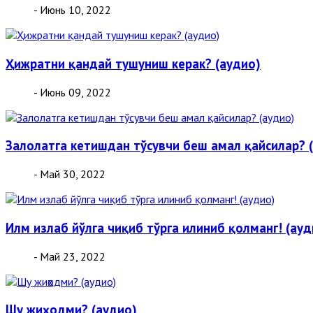
- Июнь 10, 2022
Ҳижратни қандай тушуниш керак? (аудио)
- Июнь 09, 2022
Залолатга кетишдан тўсувчи беш амал қайсилар? 
- Май 30, 2022
Илм излаб йўлга чиқиб тўрга илиниб қолманг! (ауд
- Май 23, 2022
Шу жиҳодми? (аудио)