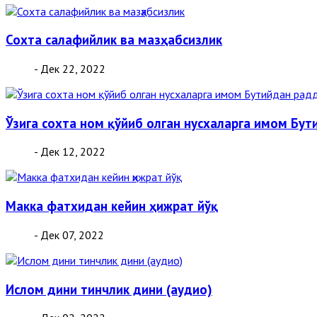
Сохта салафийлик ва мазҳабсизлик
- Дек 22, 2022
Ўзига сохта ном қўйиб олган нусхаларга имом Бут
- Дек 12, 2022
Макка фатхидан кейин ҳижрат йўқ
- Дек 07, 2022
Ислом дини тинчлик дини (аудио)