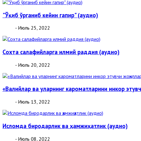
"Ўқиб ўрганиб кейин гапир" (аудио)
- Июль 25, 2022
Сохта салафийларга илмий раддия (аудио)
- Июль 20, 2022
«Валийлар ва уларнинг кароматларини инкор этув
- Июль 13, 2022
Исломда биродарлик ва ҳамжиҳатлик (аудио)
- Июль 08, 2022