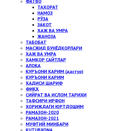
ФАТВО
ТАҲОРАТ
НАМОЗ
РЎЗА
ЗАКОТ
ҲАЖ ВА УМРА
ЖАНОЗА
ТАБОБАТ
МАСЖИД БУНЁДКОРЛАРИ
ҲАЖ ВА УМРА
ҲАМКОР САЙТЛАР
АЛОҚА
ҚУРЪОНИ КАРИМ (дастур)
ҚУРЪОНИ КАРИМ
ҲАДИСИ ШАРИФ
ФИҚҲ
СИЙРАТ ВА ИСЛОМ ТАРИХИ
ТАФСИРИ ИРФОН
ХОРИЖДАГИ ЮРТДОШИМ
РАМАЗОН-2020
РАМАЗОН-2021
МУФТИЙ МИНБАРИ
KUTUBXONA