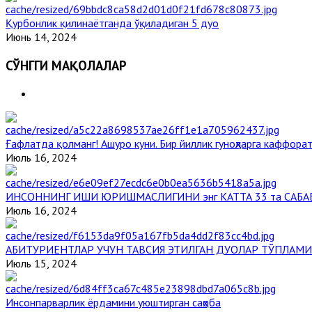
Қурбонлик қилинаётганда ўқиладиган 5 дуо
Июнь 14, 2024
СЎНГГИ МАҚОЛАЛАР
Ғафлатда қолманг! Ашуро куни. Бир йиллик гуноҳларга каффорат
Июль 16, 2024
ИНСОННИНГ ИШИ ЮРИШМАСЛИГИНИ энг КАТТА 33 та САБА
Июль 16, 2024
АБИТУРИЕНТЛАР УЧУН ТАВСИЯ ЭТИЛГАН ДУОЛАР ТЎПЛАМИ
Июль 15, 2024
Инсонпарварлик ёрдамини уюштирган саҳоба