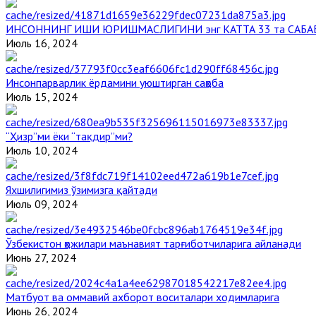
ИНСОННИНГ ИШИ ЮРИШМАСЛИГИНИ энг КАТТА 33 та САБА
Июль 16, 2024
Инсонпарварлик ёрдамини уюштирган саҳоба
Июль 15, 2024
“Ҳизр”ми ёки “тақдир”ми?
Июль 10, 2024
Яхшилигимиз ўзимизга қайтади
Июль 09, 2024
Ўзбекистон ҳожилари маънавият тарғиботчиларига айланади
Июнь 27, 2024
Матбуот ва оммавий ахборот воситалари ходимларига
Июнь 26, 2024