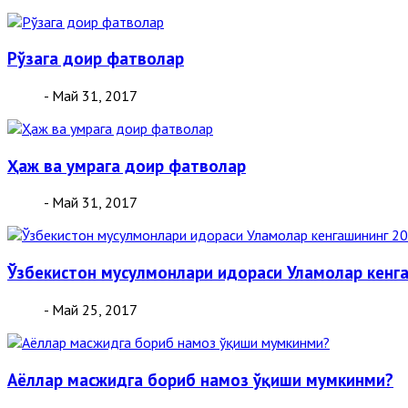
Рўзага доир фатволар
- Май 31, 2017
Ҳаж ва умрага доир фатволар
- Май 31, 2017
Ўзбекистон мусулмонлари идораси Уламолар кенга
- Май 25, 2017
Аёллар масжидга бориб намоз ўқиши мумкинми?