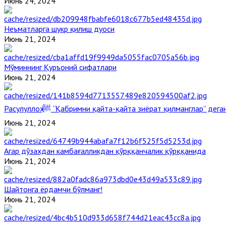
Июнь 24, 2024
Неъматларга шукр қилиш дуоси
Июнь 21, 2024
Мўминнинг Қуръоний сифатлари
Июнь 21, 2024
Расулуллоҳ ﷺ “Қабримни қайта-қайта зиёрат қилманглар” де
Июнь 21, 2024
Агар дўзахдан камбағалликдан қўрққанчалик қўрққанида
Июнь 21, 2024
Шайтонга ёрдамчи бўлманг!
Июнь 21, 2024