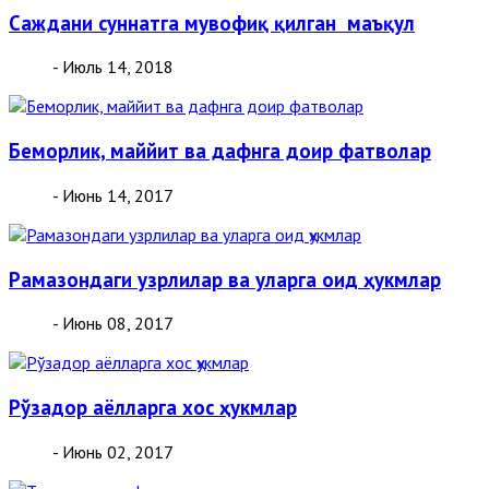
Саждани суннатга мувофиқ қилган маъқул
- Июль 14, 2018
Беморлик, маййит ва дафнга доир фатволар
- Июнь 14, 2017
Рамазондаги узрлилар ва уларга оид ҳукмлар
- Июнь 08, 2017
Рўзадор аёлларга хос ҳукмлар
- Июнь 02, 2017