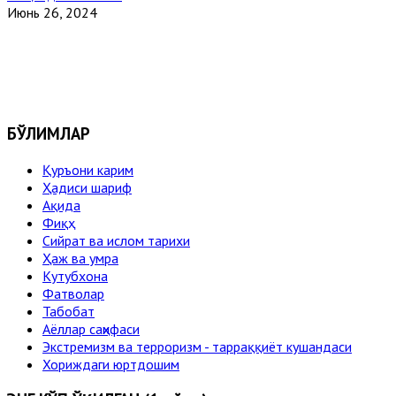
Июнь 26, 2024
БЎЛИМЛАР
Қуръони карим
Ҳадиси шариф
Ақида
Фиқҳ
Сийрат ва ислом тарихи
Ҳаж ва умра
Кутубхона
Фатволар
Табобат
Аёллар саҳифаси
Экстремизм ва терроризм - тарраққиёт кушандаси
Хориждаги юртдошим