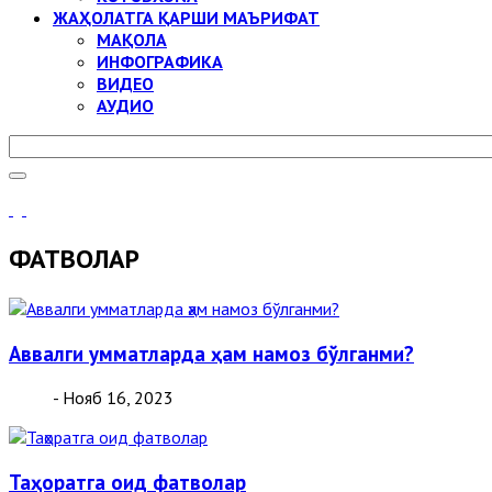
ЖАҲОЛАТГА ҚАРШИ МАЪРИФАТ
МАҚОЛА
ИНФОГРАФИКА
ВИДЕО
АУДИО
ФАТВОЛАР
Аввалги умматларда ҳам намоз бўлганми?
- Нояб 16, 2023
Таҳоратга оид фатволар