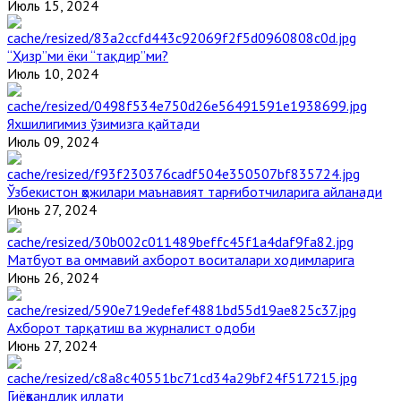
Июль 15, 2024
“Ҳизр”ми ёки “тақдир”ми?
Июль 10, 2024
Яхшилигимиз ўзимизга қайтади
Июль 09, 2024
Ўзбекистон ҳожилари маънавият тарғиботчиларига айланади
Июнь 27, 2024
Матбуот ва оммавий ахборот воситалари ходимларига
Июнь 26, 2024
Ахборот тарқатиш ва журналист одоби
Июнь 27, 2024
Гиёҳвандлик иллати