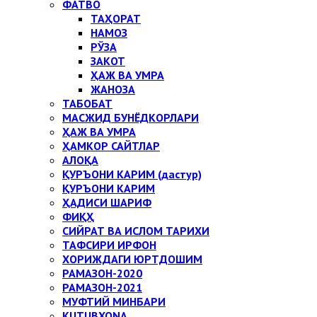
ФАТВО
ТАҲОРАТ
НАМОЗ
РЎЗА
ЗАКОТ
ҲАЖ ВА УМРА
ЖАНОЗА
ТАБОБАТ
МАСЖИД БУНЁДКОРЛАРИ
ҲАЖ ВА УМРА
ҲАМКОР САЙТЛАР
АЛОҚА
ҚУРЪОНИ КАРИМ (дастур)
ҚУРЪОНИ КАРИМ
ҲАДИСИ ШАРИФ
ФИҚҲ
СИЙРАТ ВА ИСЛОМ ТАРИХИ
ТАФСИРИ ИРФОН
ХОРИЖДАГИ ЮРТДОШИМ
РАМАЗОН-2020
РАМАЗОН-2021
МУФТИЙ МИНБАРИ
KUTUBXONA