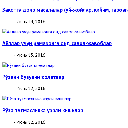
Закотга доир масалалар (уй-жойлар, кийим, гаровг
- Июнь 14, 2016
Аёллар учун рамазонга оид савол-жавоблар
- Июнь 13, 2016
Рўзани бузувчи ҳолатлар
- Июнь 12, 2016
Рўза тутмасликка узрли кишилар
- Июнь 12, 2016