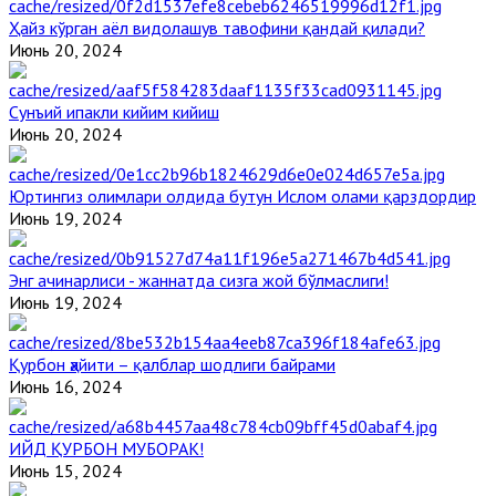
Ҳайз кўрган аёл видолашув тавофини қандай қилади?
Июнь 20, 2024
Сунъий ипакли кийим кийиш
Июнь 20, 2024
Юртингиз олимлари олдида бутун Ислом олами қарздордир
Июнь 19, 2024
Энг ачинарлиси - жаннатда сизга жой бўлмаслиги!
Июнь 19, 2024
Қурбон ҳайити – қалблар шодлиги байрами
Июнь 16, 2024
ИЙД ҚУРБОН МУБОРАК!
Июнь 15, 2024