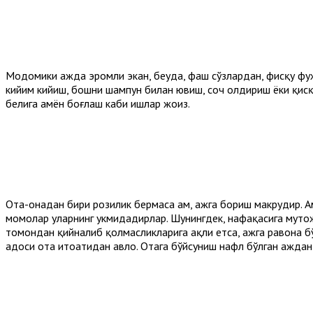
Модомики ҳажда эҳромли экан, беҳуда, фаҳш сўзлардан, фисқу 
кийим кийиш, бошни шампун билан ювиш, соч олдириш ёки қисқ
белига ҳамён боғлаш каби ишлар жоиз.
Ота-онадан бири розилик бермаса ҳам, ҳажга бориш макруҳдир. 
момолар уларнинг ҳукмидадирлар. Шунингдек, нафақасига муҳто
томондан қийналиб қолмасликларига ақли етса, ҳажга равона б
адоси ота итоатидан авло. Отага бўйсуниш нафл бўлган ҳаждан