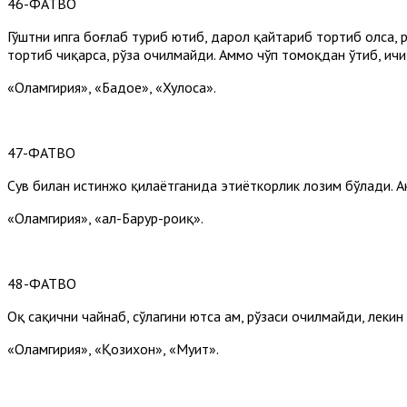
46-ФАТВО
Гўштни ипга боғлаб туриб ютиб, дарҳол қайтариб тортиб олса, 
тортиб чиқарса, рўза очилмайди. Аммо чўп томоқдан ўтиб, ичи
«Оламгирия», «Бадое», «Хулоса».
47-ФАТВО
Сув билан истинжо қилаётганида эҳтиёткорлик лозим бўлади. Ак
«Оламгирия», «ал-Баҳрур-роиқ».
48-ФАТВО
Оқ сақични чайнаб, сўлагини ютса ҳам, рўзаси очилмайди, лекин
«Оламгирия», «Қозихон», «Муҳит».