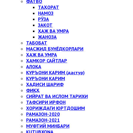
ФАТВО
ТАҲОРАТ
НАМОЗ
РЎЗА
ЗАКОТ
ҲАЖ ВА УМРА
ЖАНОЗА
ТАБОБАТ
МАСЖИД БУНЁДКОРЛАРИ
ҲАЖ ВА УМРА
ҲАМКОР САЙТЛАР
АЛОҚА
ҚУРЪОНИ КАРИМ (дастур)
ҚУРЪОНИ КАРИМ
ҲАДИСИ ШАРИФ
ФИҚҲ
СИЙРАТ ВА ИСЛОМ ТАРИХИ
ТАФСИРИ ИРФОН
ХОРИЖДАГИ ЮРТДОШИМ
РАМАЗОН-2020
РАМАЗОН-2021
МУФТИЙ МИНБАРИ
KUTUBXONA