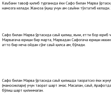
Каъбани тавоф қилиб турганида ёки Сафо билан Марва ўртасид
намозга келади. Жаноза ўқиш учун ҳам саъйни тўхтатиб келади
Сафо билан Марва ўртасида саъй қилиш, яъни, етти бор юриб 
Марвагача юриши бир марта, Марвадан Сафогача юриши иккинч
ҳатто бир неча ойдан сўнг саъй қилса ҳам, бўлади.
Сафо билан Марва ўртасида саъй қилишда таҳоратcиз ёки жунуб
(маносиклари) учун таҳорат шарт эмас. Масалан, саъй, Арафот
бўлиш шарт қилинмаган.