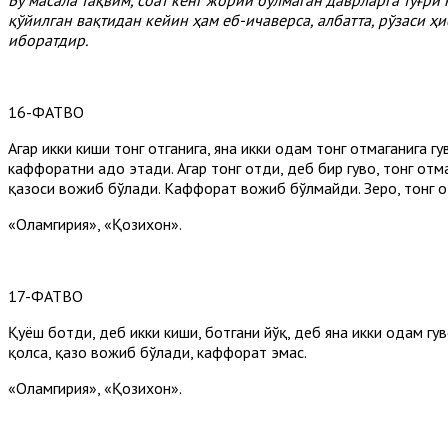
қўйилган
вақтидан
кейин
ҳам
еб-
ичаверса,
албатта,
рўзаси
ҳи
иборатдир.
16-ФАТВО
Агар икки киши тонг отганига, яна икки одам тонг отмаганига гу
каффоратни адо этади. Агар тонг отди, деб бир гувоҳ, тонг отма
қазоси вожиб бўлади. Каффорат вожиб бўлмайди. Зеро, тонг отг
«Оламгирия», «Қозихон».
17-ФАТВО
Қуёш ботди, деб икки киши, ботгани йўқ, деб яна икки одам г
қолса, қазо вожиб бўлади, каффорат эмас.
«Оламгирия», «Қозихон».