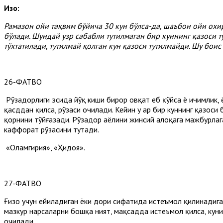
Изоҳ:
Рамазон
ойи
тақвим
бўйича 30
кун
бўлса-
да,
шаъбон
ойи
охи
бўлади.
Шундай
узр
сабабли
тутилмаган
бир
куннинг
қазоси
т
тўхтатилади,
тутилмай
қолган
кун
қазоси
тутилмайди.
Шу
боис
26-ФАТВО
Рўзадорлиги эсида йўқ киши бирор овқат еб қўйса ё ичимлик, 
қасддан қилса, рўзаси очилади. Кейин у ҳар бир куннинг қазос
қорнини тўйғазади. Рўзадор аёлини жинсий алоқага мажбурлаган 
каффорат рўзасини тутади.
«Оламгирия», «Ҳидоя».
27-ФАТВО
Ғизо учун ейиладиган ёки дори сифатида истеъмол қилинадиган
мазкур нарсаларни бошқа ният, мақсадда истеъмол қилса, куниг
очилади.