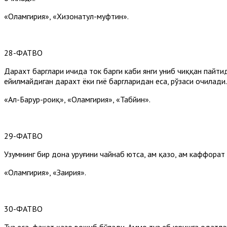
«Оламгирия», «Хизонатул-муфтин».
28-ФАТВО
Дарахт барглари ичида ток барги каби янги униб чиққан пайтид
ейилмайдиган дарахт ёки гиёҳ баргларидан еса, рўзаси очилади
«Ал-Баҳрур-роиқ», «Оламгирия», «Табйин».
29-ФАТВО
Узумнинг бир дона уруғини чайнаб ютса, ҳам қазо, ҳам каффора
«Оламгирия», «Заҳирия».
30-ФАТВО
Туз еса, фақат қазо вожиб бўлади. Аммо туз еб юришга одатлан