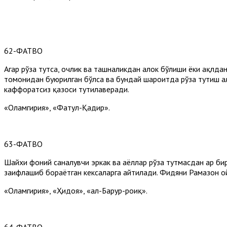
62-ФАТВО
Агар рўза тутса, очлик ва ташналикдан ҳалок бўлиши ёки ақлд
томонидан буюрилган бўлса ва бундай шароитда рўза тутиш ҳал
каффоратсиз қазоси тутилаверади.
«Оламгирия», «Фатҳул-Қадир».
63-ФАТВО
Шайхи фоний саналувчи эркак ва аёллар рўза тутмасдан ҳар б
заифлашиб бораётган кексаларга айтилади. Фидяни Рамазон о
«Оламгирия», «Ҳидоя», «ал-Баҳрур-роиқ».
64-ФАТВО