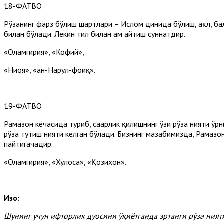
18-ФАТВО
Рўзанинг фарз бўлиш шартлари – Ислом динида бўлиш, ақл, бало
билан бўлади. Лекин тил билан ҳам айтиш суннатдир.
«Оламгирия», «Кофий»,
«Ниҳоя», «ан-Наҳрул-фоиқ».
19-ФАТВО
Рамазон кечасида туриб, саҳарлик қилишнинг ўзи рўза нияти ўрн
рўза тутиш нияти келган бўлади. Бизнинг мазҳабимизда, Рамазон
пайтигачадир.
«Оламгирия», «Хулоса», «Қозихон».
Изоҳ:
Шунинг
учун
ифторлик
дуосини
ўқиётганда
эртанги
рўза
ният