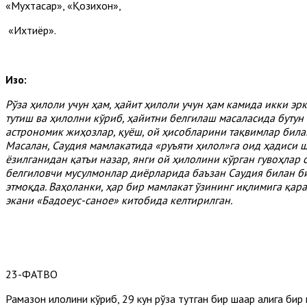
«Мухтасар», «Қозихон»,
«Ихтиёр».
Изоҳ:
Рўза
ҳилоли
учун
ҳам,
ҳайит
ҳилоли
учун
ҳам
камида
икки
эр
тутиш
ва
ҳилолни
кўриб,
ҳайитни
белгилаш
масаласида
бутун
астрономик
жиҳозлар,
қуёш,
ой
ҳисобларини
тақвимлар
бил
Масалан,
Саудия
мамлакатида «
руъяти
ҳилол»
га
оид
ҳадиси
ш
ёзилганидан
қатъи
назар,
янги
ой
ҳилолини
кўр­
ган
гувоҳлар
белгиловчи
мусулмонлар
диёрларида
баъзан
Саудия
билан
б
этмоқда.
Ваҳоланки,
ҳар
бир
мамлакат
ўзининг
иқлимига
қар
экани «
Бадоеус-
саное»
китобида
келтирилган.
23-ФАТВО
Рамазон ҳилолини кўриб, 29 кун рўза тутган бир шаҳар аҳлига бир