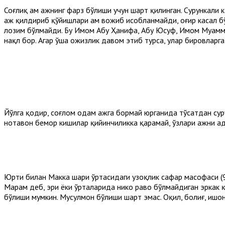
Соғлиқ ҳам ҳажнинг фарз бўлиши учун шарт қилинган. Сурункали 
ҳаж қилдириб қўйишлари ҳам вожиб ҳисобланмайди, оғир касал бў
лозим бўлмайди. Бу Имом Абу Ҳанифа, Абу Юсуф, Имом Муҳаммадд
нақл бор. Агар ўша ожизлик давом этиб турса, улар бировларга
Йўлга қодир, соғлом одам ҳажга бормай юрганида тўсатдан сур
нотавон бемор кишилар қийинчиликка қарамай, ўзлари ҳажни адо
Юрти билан Макка шаҳри ўртасидаги узоқлик сафар масофаси (90
Маҳрам деб, эри ёки ўрталарида никоҳ раво бўлмайдиган эрка
бўлиши мумкин. Мусулмон бўлиши шарт эмас. Оқил, болиғ, ишон