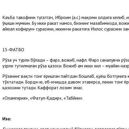
Каъба тавофини тугатгач, Иброҳим (а.с.) мақоми олдига келиб,
ўқиши мумкин. Бу икки ракат намоз, бизнинг мазҳабимизда, вож
айюҳал кофирун» сурасини, иккинчи ракатига Ихлос сурасини за
15-ФАТВО
Рўза уч турли бўлади – фарз, вожиб, нафл. Фарз саналувчи рўз
узрли тутилмаган рўза қазоси. Вожиб ҳам икки хил – муайян наз
Рўзанинг вақти тонг ёришган пайтдан бошлаб, қуёш ботгунига 
тўхтатади. Борди-ю, еб-ичишда давом этаверса, лекин тонг ёри
қазосини тутади. Каффорат лозим эмас.
«Оламгирия», «Фатҳул-Қадир», «Табйин».
Изоҳ:
Бу
масала
тақвим,
соат
кенг
жорий
бўлмаган
даврларга
тўғри