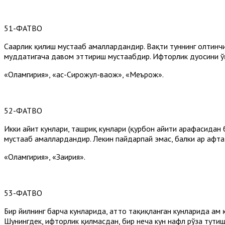
51-ФАТВО
Саҳарлик қилиш мустаҳаб амаллардандир. Вақти туннинг олтинч
муддатигача давом эттириш мустаҳабдир. Ифторлик дуосини ўқи
«Оламгирия», «ас-Сирожул-ваҳҳож», «Меърож».
52-ФАТВО
Икки ҳайит кунлари, ташриқ кунлари (қурбон ҳайити арафасидан
мустаҳаб амаллардандир. Лекин пайдарпай эмас, балки ҳар ҳафт
«Оламгирия», «Заҳирия».
53-ФАТВО
Бир йилнинг барча кунларида, ҳатто тақиқ­ланган кунларида ҳам
Шунингдек, ифторлик қилмасдан, бир неча кун нафл рўза тутиш ҳ