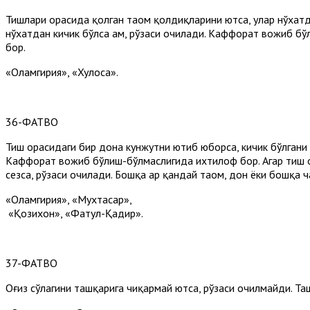
Тишлари орасида қолган таом қолдиқларини ютса, улар нўхатда
нўхатдан кичик бўлса ҳам, рўзаси очилади. Каффорат вожиб бў
бор.
«Оламгирия», «Хулоса».
36-ФАТВО
Тиш орасидаги бир дона кунжутни ютиб юборса, кичик бўлгани у
Каффорат вожиб бўлиш-бўлмаслигида ихтилоф бор. Агар тиш о
сезса, рўзаси очилади. Бошқа ҳар қандай таом, дон ёки бошқа 
«Оламгирия», «Мухтасар»,
«Қозихон», «Фатҳул-Қадир».
37-ФАТВО
Оғиз сўлагини ташқарига чиқармай ютса, рўзаси очилмайди. Таш