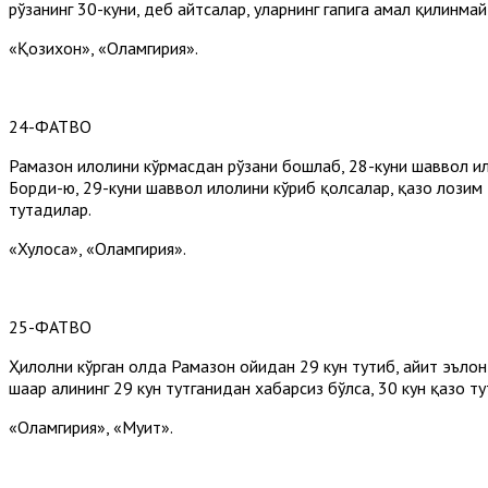
рўзанинг 30-куни, деб айтсалар, уларнинг гапига амал қилинмай
«Қозихон», «Оламгирия».
24-ФАТВО
Рамазон ҳилолини кўрмасдан рўзани бошлаб, 28-куни шаввол ҳило
Борди-ю, 29-куни шаввол ҳилолини кўриб қолсалар, қазо лозим 
тутадилар.
«Хулоса», «Оламгирия».
25-ФАТВО
Ҳилолни кўрган ҳолда Рамазон ойидан 29 кун тутиб, ҳайит эълон 
шаҳар аҳлининг 29 кун тутганидан хабарсиз бўлса, 30 кун қазо т
«Оламгирия», «Муҳит».