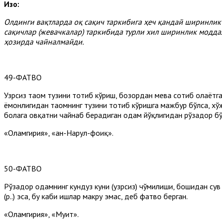
Изоҳ:
Олдинги
вақтларда
оқ
сақич
таркибига
ҳеч
қандай
ширинли
сақичлар (
жевачкалар)
таркибида
турли
хил
ширинлик
модда
ҳозирда
чайналмайди.
49-ФАТВО
Узрсиз таом тузини тотиб кўриш, бозордан мева сотиб олаётган
ёмонлигидан таомнинг тузини тотиб кўришга мажбур бўлса, хўж
болага овқатни чайнаб берадиган одам йўқлигидан рўзадор бўла
«Оламгирия», «ан-Наҳрул-фоиқ».
50-ФАТВО
Рўзадор одамнинг кундуз куни (узрсиз) чўмилиши, бошидан сув 
(р.ҳ.) эса, бу каби ишлар макруҳ эмас, деб фатво берган.
«Оламгирия», «Муҳит».