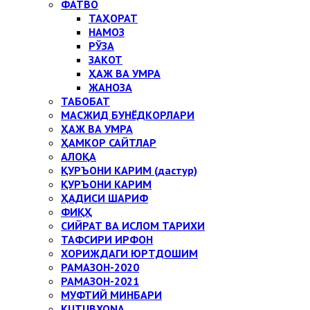
ФАТВО
ТАҲОРАТ
НАМОЗ
РЎЗА
ЗАКОТ
ҲАЖ ВА УМРА
ЖАНОЗА
ТАБОБАТ
МАСЖИД БУНЁДКОРЛАРИ
ҲАЖ ВА УМРА
ҲАМКОР САЙТЛАР
АЛОҚА
ҚУРЪОНИ КАРИМ (дастур)
ҚУРЪОНИ КАРИМ
ҲАДИСИ ШАРИФ
ФИҚҲ
СИЙРАТ ВА ИСЛОМ ТАРИХИ
ТАФСИРИ ИРФОН
ХОРИЖДАГИ ЮРТДОШИМ
РАМАЗОН-2020
РАМАЗОН-2021
МУФТИЙ МИНБАРИ
KUTUBXONA