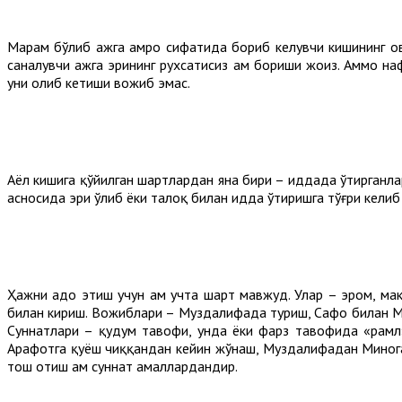
Маҳрам бўлиб ҳажга ҳамроҳ сифатида бориб келувчи кишининг 
саналувчи ҳажга эрининг рухсатисиз ҳам бориши жоиз. Аммо на
уни олиб кетиши вожиб эмас.
Аёл кишига қўйилган шартлардан яна бири – иддада ўтирганлар
асносида эри ўлиб ёки талоқ билан идда ўтиришга тўғри келиб 
Ҳажни адо этиш учун ҳам учта шарт мавжуд. Улар – эҳром, ма
билан кириш. Вожиблари – Муздалифада туриш, Сафо билан Ма
Суннатлари – қудум тавофи, унда ёки фарз тавофида «рамл»
Арафотга қуёш чиққандан кейин жўнаш, Муздалифадан Минога
тош отиш ҳам суннат амаллардандир.