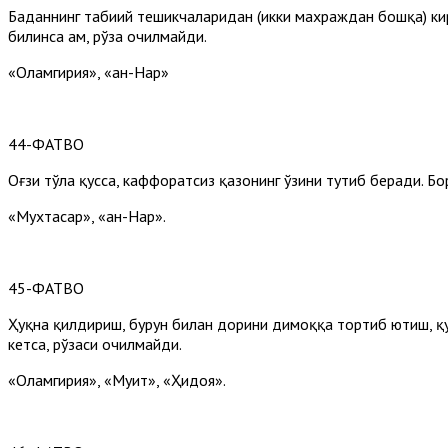
Баданнинг табиий тешикчаларидан (икки махраждан бошқа) кирг
билинса ҳам, рўза очилмайди.
«Оламгирия», «ан-Наҳр»
44-ФАТВО
Оғзи тўла қусса, каффоратсиз қазонинг ўзини тутиб беради. Б
«Мухтасар», «ан-Наҳр».
45-ФАТВО
Ҳуқна қилдириш, бурун билан дорини димоққа тортиб ютиш, қу
кетса, рўзаси очилмайди.
«Оламгирия», «Муҳит», «Ҳидоя».