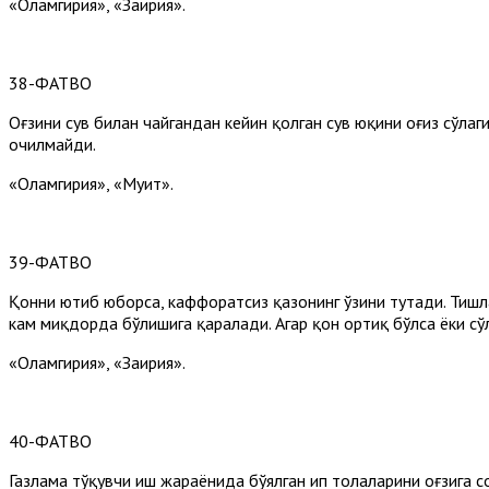
«Оламгирия», «Заҳирия».
38-ФАТВО
Оғзини сув билан чайгандан кейин қолган сув юқини оғиз сўлаг
очилмайди.
«Оламгирия», «Муҳит».
39-ФАТВО
Қонни ютиб юборса, каффоратсиз қазонинг ўзини тутади. Тишл
кам миқдорда бўлишига қаралади. Агар қон ортиқ бўлса ёки сўл
«Оламгирия», «Заҳирия».
40-ФАТВО
Газлама тўқувчи иш жараёнида бўялган ип толаларини оғзига со