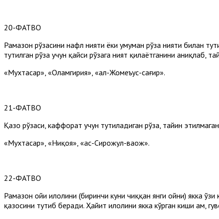
20-ФАТВО
Рамазон рўзасини нафл нияти ёки умуман рўза нияти билан тути
тутилган рўза учун қайси рўзага ният қилаётганини аниқлаб, т
«Мухтасар», «Оламгирия», «ал-Жомеъус-сағир».
21-ФАТВО
Қазо рўзаси, каффорат учун тутиладиган рўза, тайин этилмаган
«Мухтасар», «Ниқоя», «ас-Сирожул-ваҳҳож».
22-ФАТВО
Рамазон ойи ҳилолини (биринчи куни чиққан янги ойни) якка ўзи
қазосини тутиб беради. Ҳайит ҳилолини якка кўрган киши ҳам, гув