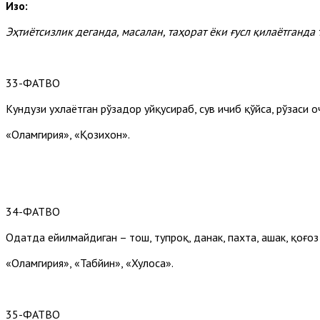
Изоҳ:
Эҳтиётсизлик
деганда,
масалан,
таҳорат
ёки
ғусл
қилаётганда
33-ФАТВО
Кундузи ухлаётган рўзадор уйқусираб, сув ичиб қўйса, рўзаси
«Оламгирия», «Қозихон».
34-ФАТВО
Одатда ейилмайдиган – тош, тупроқ, данак, пахта, ҳашак, қоғ
«Оламгирия», «Табйин», «Хулоса».
35-ФАТВО