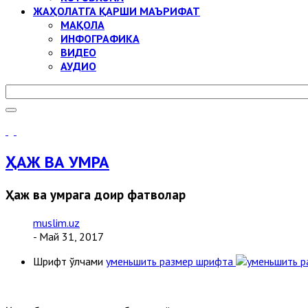
ЖАҲОЛАТГА ҚАРШИ МАЪРИФАТ
МАҚОЛА
ИНФОГРАФИКА
ВИДЕО
АУДИО
ҲАЖ ВА УМРА
Ҳаж ва умрага доир фатволар
muslim.uz
- Май 31, 2017
Шрифт ўлчами
уменьшить размер шрифта