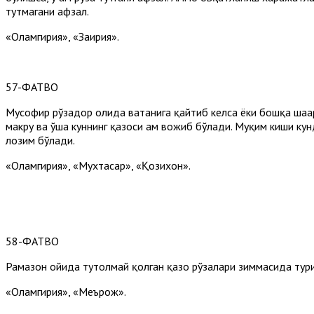
тутмагани афзал.
«Оламгирия», «Заҳирия».
57-ФАТВО
Мусофир рўзадор ҳолида ватанига қайтиб келса ёки бошқа шаҳа
макруҳ ва ўша куннинг қазоси ҳам вожиб бўлади. Муқим киши ку
лозим бўлади.
«Оламгирия», «Мухтасар», «Қозихон».
58-ФАТВО
Рамазон ойида тутолмай қолган қазо рўзалари зиммасида туриб
«Оламгирия», «Меърож».