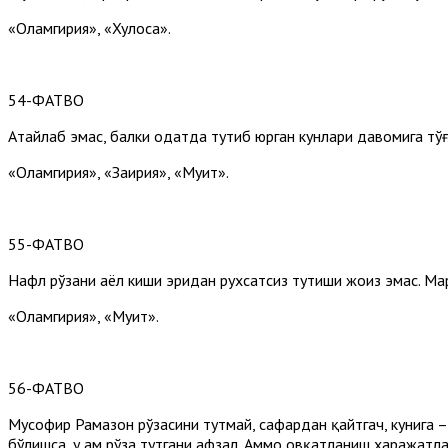
«Оламгирия», «Хулоса».
54-ФАТВО
Атайлаб эмас, балки одатда тутиб юрган кунлари давомига тўғр
«Оламгирия», «Заҳирия», «Муҳит».
55-ФАТВО
Нафл рўзани аёл киши эридан рухсатсиз тутиши жоиз эмас. Мар
«Оламгирия», «Муҳит».
56-ФАТВО
Мусофир Рамазон рўзасини тутмай, сафардан қайтгач, кунига – к
бўлишса, у ҳам рўза тутгани афзал. Аммо овқатланиш харажатла