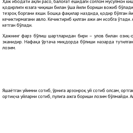
Ҳаж ибодати ақли расо, балоғат ёшидаги соғлом мусулмон киш
қодирлиги юзага чиқиши билан ўша йили бориши вожиб бўлади. 
тезроқ боргани яхши. Бошқа фақиҳлар наздида, қодир бўлган йи
кечиктирмагани авло. Кечиктириб қилган ҳажи ҳам ҳисобга ўтади
кетган бўлади.
Ҳажнинг фарз бўлиш шартларидан бири – улов билан озиқ-ов
эканидир. Нафақа ўртача миқдорда бўлиши назарда тутилган. 
лозим.
Яшаётган уйимни сотиб, ўрнига арзонроқ уй сотиб олсам, ортган
ортиқча уйларни сотиб, пулига ҳажга бориши лозим бўлмайди. Аг