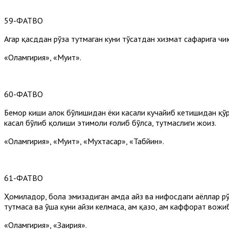
59-ФАТВО
Агар қасддан рўза тутмаган куни тўсатдан хизмат сафарига чи
«Оламгирия», «Муҳит».
60-ФАТВО
Бемор киши ҳалок бўлишидан ёки касали кучайиб кетишидан қўрқ
касал бўлиб қолиши эҳтимоли ғолиб бўлса, тутмаслиги жоиз.
«Оламгирия», «Муҳит», «Мухтасар», «Табйин».
61-ФАТВО
Ҳомиладор, бола эмизадиган ҳамда ҳайз ва нифосдаги аёллар рў
тутмаса ва ўша куни ҳайзи келмаса, ҳам қазо, ҳам каффорат вожи
«Оламгирия», «Заҳирия».