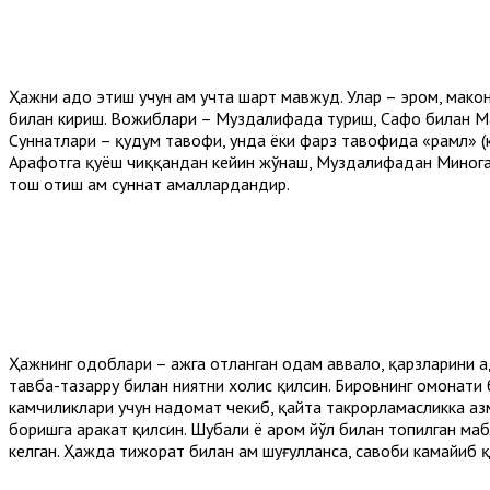
Ҳажни адо этиш учун ҳам учта шарт мавжуд. Улар – эҳром, мако
билан кириш. Вожиблари – Муздалифада туриш, Сафо билан Мар
Суннатлари – қудум тавофи, унда ёки фарз тавофида «рамл» (к
Арафотга қуёш чиққандан кейин жўнаш, Муздалифадан Минога
тош отиш ҳам суннат амаллардандир.
Ҳажнинг одоблари – ҳажга отланган одам аввало, қарзларини ад
тавба-тазарру билан ниятни холис қилсин. Бировнинг омонати б
камчиликлари учун надомат чекиб, қайта такрорламасликка азм
боришга ҳаракат қилсин. Шубҳали ё ҳаром йўл билан топилган маб
келган. Ҳажда тижорат билан ҳам шуғулланса, савоби камайиб