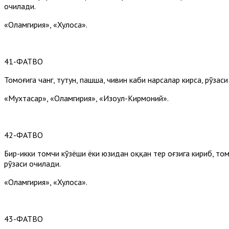
очилади.
«Оламгирия», «Хулоса».
41-ФАТВО
Томоғига чанг, тутун, пашша, чивин каби нарсалар кирса, рўзас
«Мухтасар», «Оламгирия», «Изоҳул-Кирмоний».
42-ФАТВО
Бир-икки томчи кўзёши ёки юзидан оққан тер оғзига кириб, то
рўзаси очилади.
«Оламгирия», «Хулоса».
43-ФАТВО