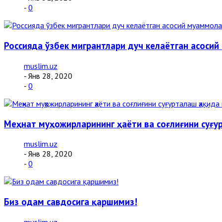
-
0
Россияда ўзбек мигрантлари дуч келаётган асосий
muslim.uz
- Янв 28, 2020
-
0
Меҳнат муҳожирларининг ҳаёти ва соғлиғини суғ
muslim.uz
- Янв 28, 2020
-
0
Биз одам савдосига қаршимиз!
muslim.uz