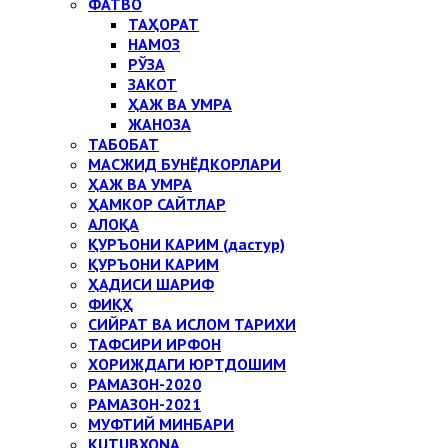
ФАТВО
ТАҲОРАТ
НАМОЗ
РЎЗА
ЗАКОТ
ҲАЖ ВА УМРА
ЖАНОЗА
ТАБОБАТ
МАСЖИД БУНЁДКОРЛАРИ
ҲАЖ ВА УМРА
ҲАМКОР САЙТЛАР
АЛОҚА
ҚУРЪОНИ КАРИМ (дастур)
ҚУРЪОНИ КАРИМ
ҲАДИСИ ШАРИФ
ФИҚҲ
СИЙРАТ ВА ИСЛОМ ТАРИХИ
ТАФСИРИ ИРФОН
ХОРИЖДАГИ ЮРТДОШИМ
РАМАЗОН-2020
РАМАЗОН-2021
МУФТИЙ МИНБАРИ
KUTUBXONA