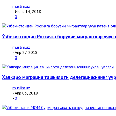
muslim.uz
- Июль 14, 2018
-
0
Ўзбекистондан Россияга борувчи мигрантлар учу
muslim.uz
- Апр 27, 2018
-
0
Халқаро миграция ташкилоти делегациясининг уч
muslim.uz
- Апр 03, 2018
-
0