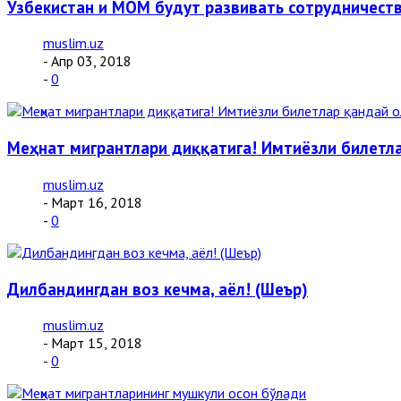
Узбекистан и МОМ будут развивать сотрудничест
muslim.uz
- Апр 03, 2018
-
0
Меҳнат мигрантлари диққатига! Имтиёзли билетл
muslim.uz
- Март 16, 2018
-
0
Дилбандингдан воз кечма, аёл! (Шеър)
muslim.uz
- Март 15, 2018
-
0