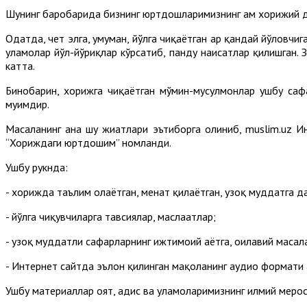
Шунинг баробарида бизнинг юртдошларимизнинг ҳам хорижий 
Одатда, чет элга, умуман, йўлга чиқаётган ҳар қандай йўловч
уламолар йўл-йўриқлар кўрсатиб, панду наисҳатлар қилишган. 
катта.
Бинобарин, хорижга чиқаётган мўмин-мусулмонлар ушбу сафа
муҳимдир.
Масаланинг ана шу жиҳатлари эътиборга олиниб, muslim.uz И
“Хориждаги юртдошим” номланди.
Ушбу рукнда:
- хорижда таълим олаётган, меҳнат қилаётган, узоқ муддатга 
- йўлга чиқувчиларга тавсиялар, маслаҳатлар;
- узоқ муддатли сафарларнинг ижтимоий ҳаётга, оилавий мас
- Интернет сайтда эълон қилинган мақоланинг аудио формати ҳ
Ушбу материаллар оят, ҳадис ва уламоларимизнинг илмий мерос