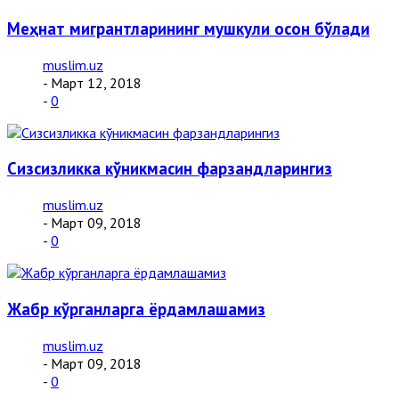
Меҳнат мигрантларининг мушкули осон бўлади
muslim.uz
- Март 12, 2018
-
0
Сизсизликка кўникмасин фарзандларингиз
muslim.uz
- Март 09, 2018
-
0
Жабр кўрганларга ёрдамлашамиз
muslim.uz
- Март 09, 2018
-
0