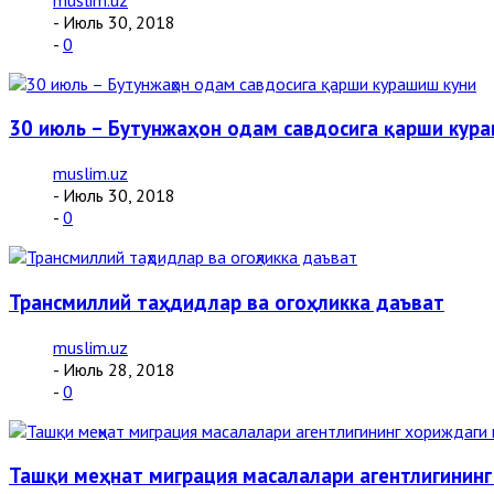
- Июль 30, 2018
-
0
30 июль – Бутунжаҳон одам савдосига қарши кур
muslim.uz
- Июль 30, 2018
-
0
Трансмиллий таҳдидлар ва огоҳликка даъват
muslim.uz
- Июль 28, 2018
-
0
Ташқи меҳнат миграция масалалари агентлигинин