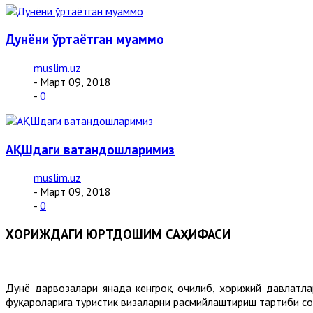
Дунёни ўртаётган муаммо
muslim.uz
- Март 09, 2018
-
0
АҚШдаги ватандошларимиз
muslim.uz
- Март 09, 2018
-
0
ХОРИЖДАГИ ЮРТДОШИМ САҲИФАСИ
Дунё дарвозалари янада кенгроқ очилиб, хорижий давлатла
фуқароларига туристик визаларни расмийлаштириш тартиби со