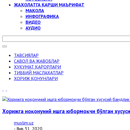
ЖАҲОЛАТГА ҚАРШИ МАЪРИФАТ
МАҚОЛА
ИНФОГРАФИКА
ВИДЕО
АУДИО
ТАВСИЯЛАР
САВОЛ ВА ЖАВОБЛАР
ҲУКУМАТ ҚАРОРЛАРИ
ТИББИЙ МАСЛАҲАТЛАР
ХОРИЖ ҚОНУНЛАРИ
Хорижга ноқонуний ишга юбормоқчи бўлган хусус
muslim.uz
- Янв 31, 2020