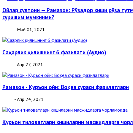
Ойлар султони — Рамазон: Рўзадор киши рўза тут
суришим мумкинми?
- Май 01, 2021
Саҳарлик қилишнинг 6 фазилати (Аудио)
- Апр 27, 2021
Рамазон - Қуръон ойи: Воқеа сураси фазилатлари
- Апр 24, 2021
Қуръон тиловатлари кишиларни масжидларга чор