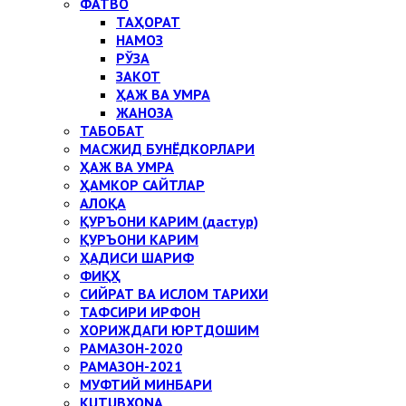
ФАТВО
ТАҲОРАТ
НАМОЗ
РЎЗА
ЗАКОТ
ҲАЖ ВА УМРА
ЖАНОЗА
ТАБОБАТ
МАСЖИД БУНЁДКОРЛАРИ
ҲАЖ ВА УМРА
ҲАМКОР САЙТЛАР
АЛОҚА
ҚУРЪОНИ КАРИМ (дастур)
ҚУРЪОНИ КАРИМ
ҲАДИСИ ШАРИФ
ФИҚҲ
СИЙРАТ ВА ИСЛОМ ТАРИХИ
ТАФСИРИ ИРФОН
ХОРИЖДАГИ ЮРТДОШИМ
РАМАЗОН-2020
РАМАЗОН-2021
МУФТИЙ МИНБАРИ
KUTUBXONA