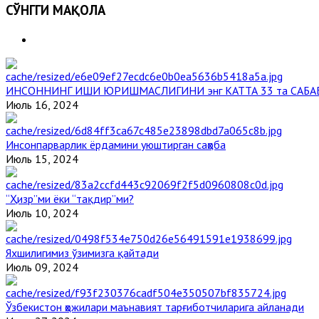
СЎНГГИ МАҚОЛА
ИНСОННИНГ ИШИ ЮРИШМАСЛИГИНИ энг КАТТА 33 та САБА
Июль 16, 2024
Инсонпарварлик ёрдамини уюштирган саҳоба
Июль 15, 2024
“Ҳизр”ми ёки “тақдир”ми?
Июль 10, 2024
Яхшилигимиз ўзимизга қайтади
Июль 09, 2024
Ўзбекистон ҳожилари маънавият тарғиботчиларига айланади