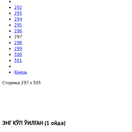
292
293
294
295
296
297
298
299
300
301
Кінець
Сторінка 297 з 305
ЭНГ КЎП ЎҚИЛГАН (1 ойда)