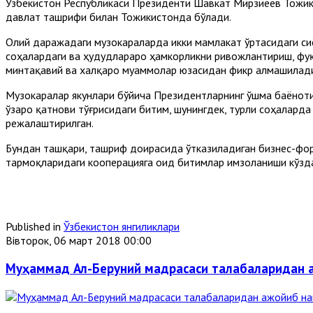
Ўзбекистон Республикаси Президенти Шавкат Мирзиёев Тожик
давлат ташрифи билан Тожикистонда бўлади.
Олий даражадаги музокараларда икки мамлакат ўртасидаги сиё
соҳалардаги ва ҳудудлараро ҳамкорликни ривожлантириш, фу
минтақавий ва халқаро муаммолар юзасидан фикр алмашилад
Музокаралар якунлари бўйича Президентларнинг Қўшма баёноти
ўзаро қатнови тўғрисидаги битим, шунингдек, турли соҳалар
режалаштирилган.
Бундан ташқари, ташриф доирасида ўтказиладиган бизнес-фор
тармоқларидаги кооперацияга оид битимлар имзоланиши кўзда
Published in
Ўзбекистон янгиликлари
Вівторок, 06 март 2018 00:00
Муҳаммад Ал-Беруний мадрасаси талабаларидан 