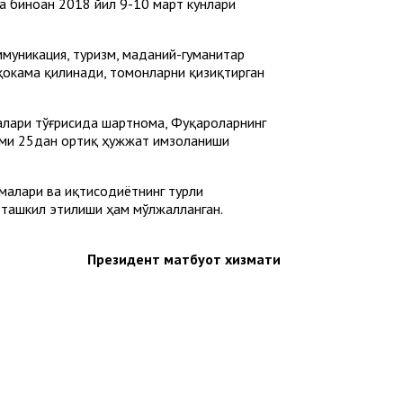
 биноан 2018 йил 9-10 март кунлари
ммуникация, туризм, маданий-гуманитар
окама қилинади, томонларни қизиқтирган
калари тўғрисида шартнома, Фуқароларнинг
жами 25дан ортиқ ҳужжат имзоланиши
малари ва иқтисодиётнинг турли
 ташкил этилиши ҳам мўлжалланган.
Президент матбуот хизмати