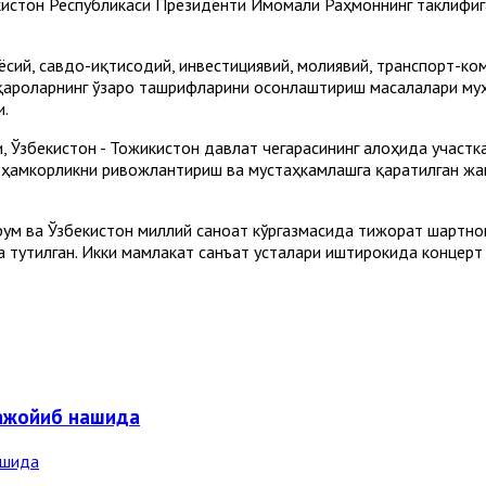
истон Республикаси Президенти Имомали Раҳмоннинг таклифига
сий, савдо-иқтисодий, инвестициявий, молиявий, транспорт-ко
қароларнинг ўзаро ташрифларини осонлаштириш масалалари муҳ
и.
, Ўзбекистон - Тожикистон давлат чегарасининг алоҳида участ
да ҳамкорликни ривожлантириш ва мустаҳкамлашга қаратилган 
ум ва Ўзбекистон миллий саноат кўргазмасида тижорат шартно
 тутилган. Икки мамлакат санъат усталари иштирокида концерт
ажойиб нашида