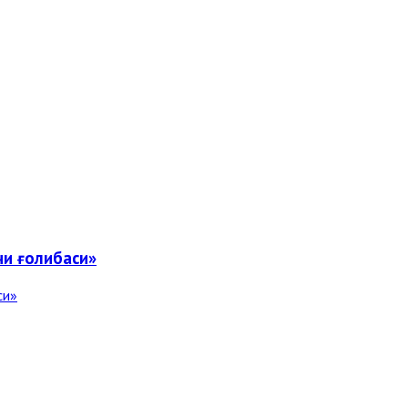
чи ғолибаси»