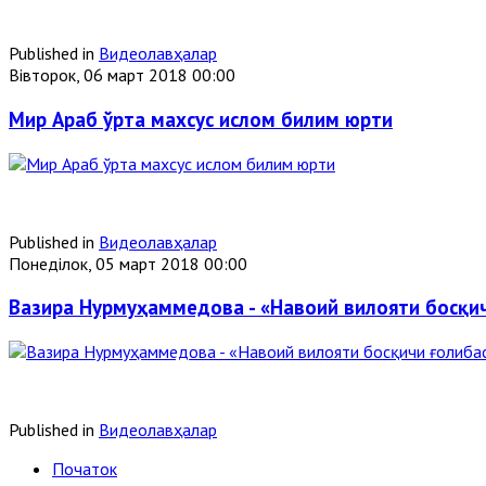
Published in
Видеолавҳалар
Вівторок, 06 март 2018 00:00
Мир Араб ўрта махсус ислом билим юрти
Published in
Видеолавҳалар
Понеділок, 05 март 2018 00:00
Вазира Нурмуҳаммедова - «Навоий вилояти босқи
Published in
Видеолавҳалар
Початок