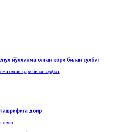
епул йўлланма олган қори билан суҳбат
 ташрифига доир