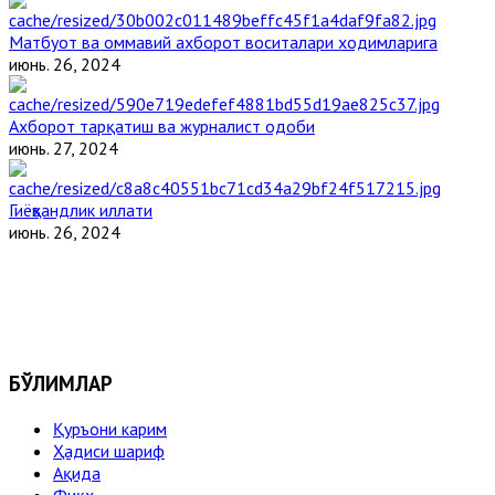
Матбуот ва оммавий ахборот воситалари ходимларига
июнь. 26, 2024
Ахборот тарқатиш ва журналист одоби
июнь. 27, 2024
Гиёҳвандлик иллати
июнь. 26, 2024
БЎЛИМЛАР
Қуръони карим
Ҳадиси шариф
Ақида
Фиқҳ