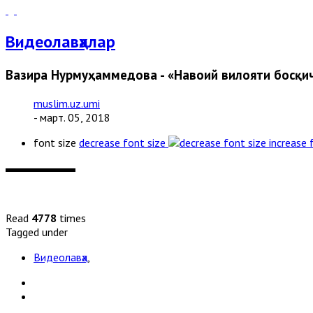
Видеолавҳалар
Вазира Нурмуҳаммедова - «Навоий вилояти босқи
muslim.uz.umi
- март. 05, 2018
font size
decrease font size
increase 
Read
4778
times
Tagged under
Видеолавҳа
,