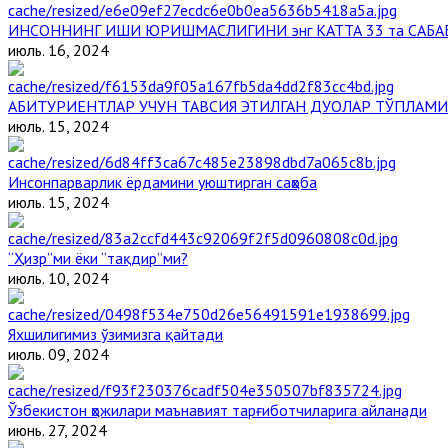
ИНСОННИНГ ИШИ ЮРИШМАСЛИГИНИ энг КАТТА 33 та САБА
июль. 16, 2024
АБИТУРИЕНТЛАР УЧУН ТАВСИЯ ЭТИЛГАН ДУОЛАР ТЎПЛАМИ
июль. 15, 2024
Инсонпарварлик ёрдамини уюштирган саҳоба
июль. 15, 2024
“Ҳизр”ми ёки “тақдир”ми?
июль. 10, 2024
Яхшилигимиз ўзимизга қайтади
июль. 09, 2024
Ўзбекистон ҳожилари маънавият тарғиботчиларига айланади
июнь. 27, 2024