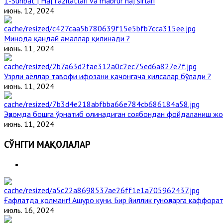
1-Suhbat | Haj fazilatlari va mabrur haj sirlari
июнь. 12, 2024
Минода қандай амаллар қилинади ?
июнь. 11, 2024
Узрли аёллар тавофи ифозани қачонгача қилсалар бўлади ?
июнь. 11, 2024
Эҳромда бошга ўрнатиб олинадиган соябондан фойдаланиш жо
июнь. 11, 2024
СЎНГГИ МАҚОЛАЛАР
Ғафлатда қолманг! Ашуро куни. Бир йиллик гуноҳларга каффорат
июль. 16, 2024