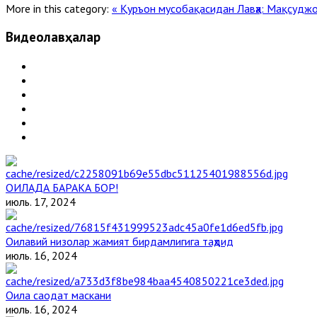
More in this category:
« Қуръон мусобақасидан Лавҳа: Мақсудж
Видеолавҳалар
ОИЛАДА БАРАКА БОР!
июль. 17, 2024
Оилавий низолар жамият бирдамлигига таҳдид
июль. 16, 2024
Оила саодат маскани
июль. 16, 2024