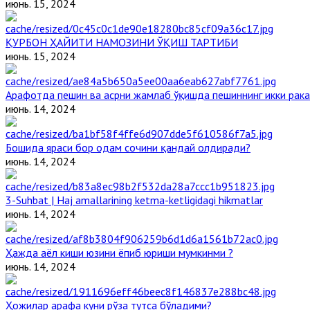
июнь. 15, 2024
ҚУРБОН ҲАЙИТИ НАМОЗИНИ ЎҚИШ ТАРТИБИ
июнь. 15, 2024
Арафотда пешин ва асрни жамлаб ўқишда пешиннинг икки рака
июнь. 14, 2024
Бошида яраси бор одам сочини қандай олдиради?
июнь. 14, 2024
3-Suhbat | Haj amallarining ketma-ketligidagi hikmatlar
июнь. 14, 2024
Ҳажда аёл киши юзини ёпиб юриши мумкинми ?
июнь. 14, 2024
Ҳожилар арафа куни рўза тутса бўладими?