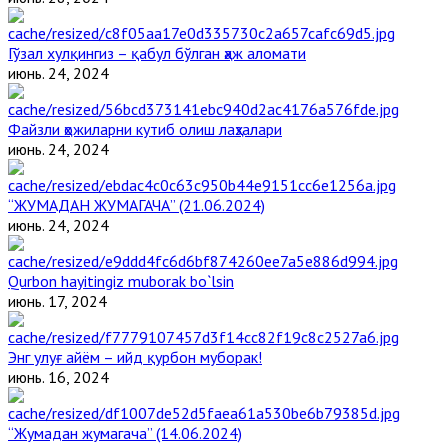
Гўзал хулқингиз – қабул бўлган ҳаж аломати
июнь. 24, 2024
Файзли ҳожиларни кутиб олиш лаҳзалари
июнь. 24, 2024
“ЖУМАДАН ЖУМАГАЧА” (21.06.2024)
июнь. 24, 2024
Qurbon hayitingiz muborak bo`lsin
июнь. 17, 2024
Энг улуғ айём – ийд қурбон муборак!
июнь. 16, 2024
“Жумадан жумагача” (14.06.2024)