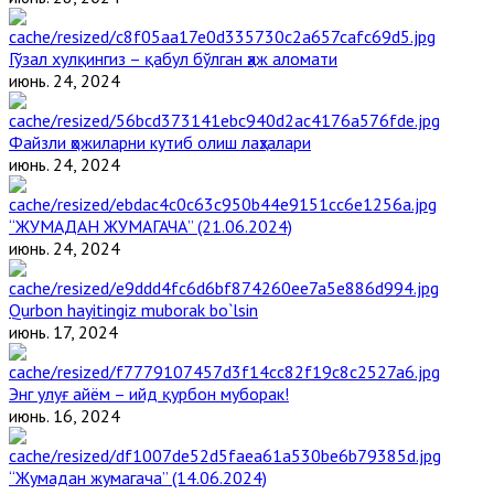
Гўзал хулқингиз – қабул бўлган ҳаж аломати
июнь. 24, 2024
Файзли ҳожиларни кутиб олиш лаҳзалари
июнь. 24, 2024
“ЖУМАДАН ЖУМАГАЧА” (21.06.2024)
июнь. 24, 2024
Qurbon hayitingiz muborak bo`lsin
июнь. 17, 2024
Энг улуғ айём – ийд қурбон муборак!
июнь. 16, 2024
“Жумадан жумагача” (14.06.2024)