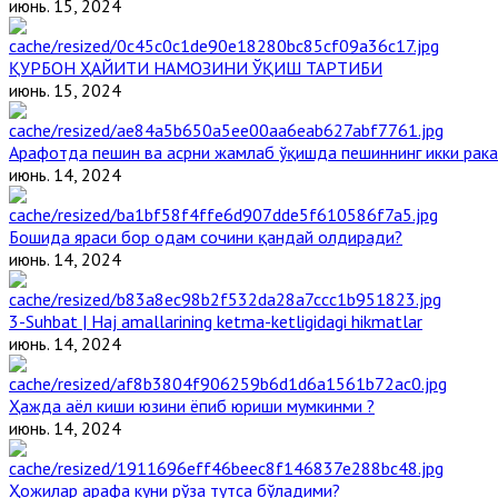
июнь. 15, 2024
ҚУРБОН ҲАЙИТИ НАМОЗИНИ ЎҚИШ ТАРТИБИ
июнь. 15, 2024
Арафотда пешин ва асрни жамлаб ўқишда пешиннинг икки рака
июнь. 14, 2024
Бошида яраси бор одам сочини қандай олдиради?
июнь. 14, 2024
3-Suhbat | Haj amallarining ketma-ketligidagi hikmatlar
июнь. 14, 2024
Ҳажда аёл киши юзини ёпиб юриши мумкинми ?
июнь. 14, 2024
Ҳожилар арафа куни рўза тутса бўладими?