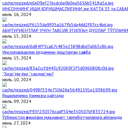
ИНСОННИНГ ИШИ ЮРИШМАСЛИГИНИ энг КАТТА 33 та САБА
июль. 16, 2024
АБИТУРИЕНТЛАР УЧУН ТАВСИЯ ЭТИЛГАН ДУОЛАР ТЎПЛАМИ
июль. 15, 2024
Инсонпарварлик ёрдамини уюштирган саҳоба
июль. 15, 2024
“Ҳизр”ми ёки “тақдир”ми?
июль. 10, 2024
Яхшилигимиз ўзимизга қайтади
июль. 09, 2024
Ўзбекистон ҳожилари маънавият тарғиботчиларига айланади
июнь. 27, 2024