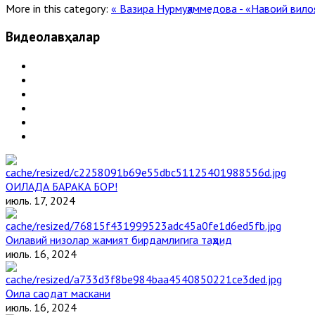
More in this category:
« Вазира Нурмуҳаммедова - «Навоий вил
Видеолавҳалар
ОИЛАДА БАРАКА БОР!
июль. 17, 2024
Оилавий низолар жамият бирдамлигига таҳдид
июль. 16, 2024
Оила саодат маскани
июль. 16, 2024