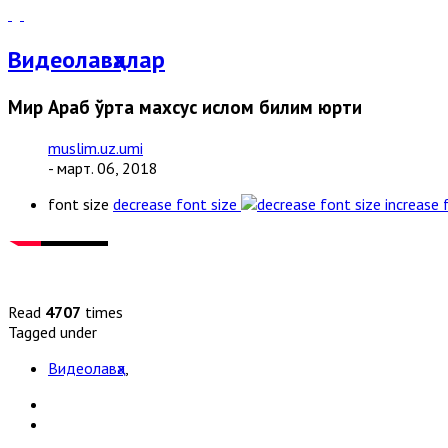
Видеолавҳалар
Мир Араб ўрта махсус ислом билим юрти
muslim.uz.umi
- март. 06, 2018
font size
decrease font size
increase 
Read
4707
times
Tagged under
Видеолавҳа
,