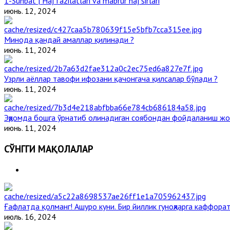
1-Suhbat | Haj fazilatlari va mabrur haj sirlari
июнь. 12, 2024
Минода қандай амаллар қилинади ?
июнь. 11, 2024
Узрли аёллар тавофи ифозани қачонгача қилсалар бўлади ?
июнь. 11, 2024
Эҳромда бошга ўрнатиб олинадиган соябондан фойдаланиш жо
июнь. 11, 2024
СЎНГГИ МАҚОЛАЛАР
Ғафлатда қолманг! Ашуро куни. Бир йиллик гуноҳларга каффорат
июль. 16, 2024