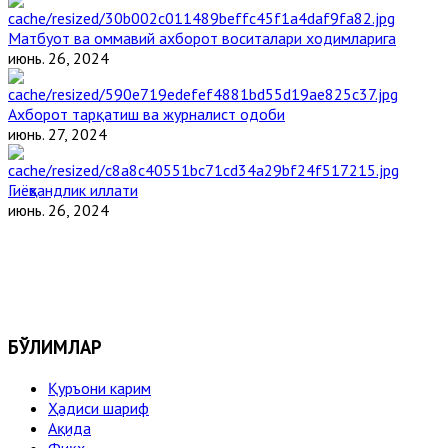
Матбуот ва оммавий ахборот воситалари ходимларига
июнь. 26, 2024
Ахборот тарқатиш ва журналист одоби
июнь. 27, 2024
Гиёҳвандлик иллати
июнь. 26, 2024
БЎЛИМЛАР
Қуръони карим
Ҳадиси шариф
Ақида
Фиқҳ