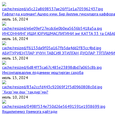
Ғафлатда қолманг! Ашуро куни. Бир йиллик гуноҳларга каффора
июль. 16, 2024
ИНСОННИНГ ИШИ ЮРИШМАСЛИГИНИ энг КАТТА 33 та САБА
июль. 16, 2024
АБИТУРИЕНТЛАР УЧУН ТАВСИЯ ЭТИЛГАН ДУОЛАР ТЎПЛАМИ
июль. 15, 2024
Инсонпарварлик ёрдамини уюштирган саҳоба
июль. 15, 2024
“Ҳизр”ми ёки “тақдир”ми?
июль. 10, 2024
Яхшилигимиз ўзимизга қайтади