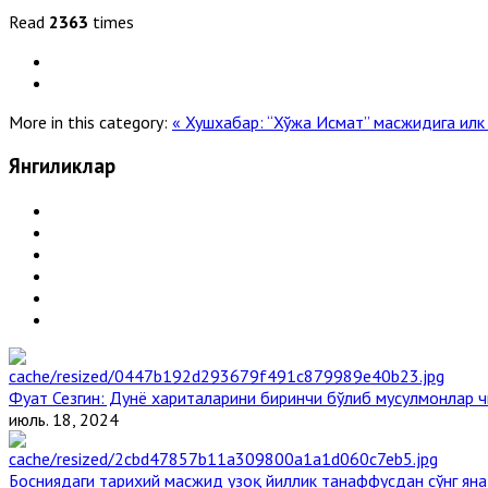
Read
2363
times
More in this category:
« Хушхабар: “Хўжа Исмат” масжидига илк
Янгиликлар
Фуат Сезгин: Дунё хариталарини биринчи бўлиб мусулмонлар ч
июль. 18, 2024
Босниядаги тарихий масжид узоқ йиллик танаффусдан сўнг ян