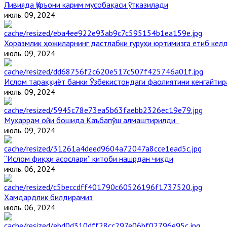
Ливияда Қуръони карим мусобақаси ўтказилади
июль. 09, 2024
Хоразмлик ҳожиларнинг дастлабки гуруҳи юртимизга етиб кел
июль. 09, 2024
Ислом тараққиёт банки Ўзбекистондаги фаолиятини кенгайти
июль. 09, 2024
Муҳаррам ойи бошида Каъбапўш алмаштирилди
июль. 09, 2024
“Ислом фиқҳи асослари” китоби нашрдан чиқди
июль. 06, 2024
Ҳамдардлик билдирамиз
июль. 06, 2024