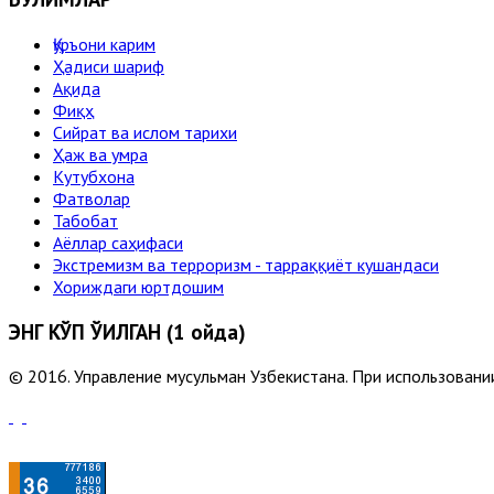
Қуръони карим
Ҳадиси шариф
Ақида
Фиқҳ
Сийрат ва ислом тарихи
Ҳаж ва умра
Кутубхона
Фатволар
Табобат
Аёллар саҳифаси
Экстремизм ва терроризм - тарраққиёт кушандаси
Хориждаги юртдошим
ЭНГ КЎП ЎҚИЛГАН (1 ойда)
© 2016. Управление мусульман Узбекистана. При использовании