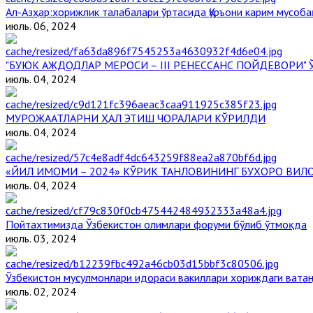
Aл-Aзҳар:хорижлик талабалари ўртасида Қуръони карим мусоба
июль. 06, 2024
"БУЮК АЖДОДЛАР МЕРОСИ – III РЕНЕССАНС ПОЙДЕВОРИ
июль. 04, 2024
МУРОЖААТЛАРНИ ҲАЛ ЭТИШ ЧОРАЛАРИ КЎРИЛДИ
июль. 04, 2024
«ЙИЛ ИМОМИ – 2024» КЎРИК ТАНЛОВИНИНГ БУХОРО ВИЛО
июль. 04, 2024
Пойтахтимизда Ўзбекистон олимлари форуми бўлиб ўтмоқда
июль. 03, 2024
Ўзбекистон мусулмонлари идораси вакиллари хориждаги вата
июль. 02, 2024