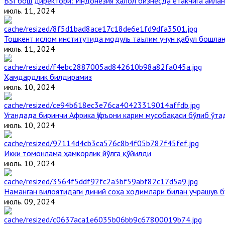
BSI бош директори: Индонезия ҳалол бизнесда етакчига айлан
июль. 11, 2024
Тошкент ислом институтида модуль таълим учун қабул бошла
июль. 11, 2024
Ҳамдардлик билдирамиз
июль. 10, 2024
Угандада биринчи Aфрика Қуръони карим мусобақаси бўлиб ўта
июль. 10, 2024
Икки томонлама ҳамкорлик йўлга қўйилди
июль. 10, 2024
Наманган вилоятидаги диний соҳа ходимлари билан учрашув б
июль. 09, 2024