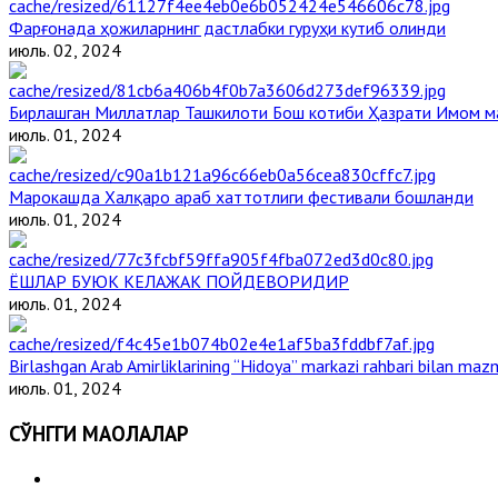
Фарғонада ҳожиларнинг дастлабки гуруҳи кутиб олинди
июль. 02, 2024
Бирлашган Миллатлар Ташкилоти Бош котиби Ҳазрати Имом 
июль. 01, 2024
Марокашда Халқаро араб хаттотлиги фестивали бошланди
июль. 01, 2024
ЁШЛАР БУЮК КЕЛАЖАК ПОЙДЕВОРИДИР
июль. 01, 2024
Birlashgan Arab Amirliklarining “Hidoya” markazi rahbari bilan mazm
июль. 01, 2024
СЎНГГИ МАҚОЛАЛАР