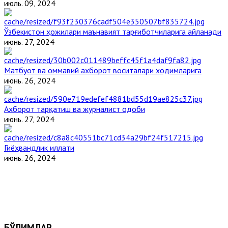
июль. 09, 2024
Ўзбекистон ҳожилари маънавият тарғиботчиларига айланади
июнь. 27, 2024
Матбуот ва оммавий ахборот воситалари ходимларига
июнь. 26, 2024
Ахборот тарқатиш ва журналист одоби
июнь. 27, 2024
Гиёҳвандлик иллати
июнь. 26, 2024
БЎЛИМЛАР