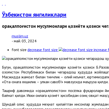
Ўзбекистон янгиликлари
Қорақалпоғистон мусулмонлари қозиёти қозиси ч
muslim.uz
- май. 03, 2024
font size
decrease font size
increase 
Бугун, Қорақалпоғистон мусулмонлари қозиёти қозиси Б.Раз
Қозоғистон Республикаси билан чегарадош ҳудудда жойлаш
Масжидда жамоат билан тинчлик – олий неъмат, юртимиздаги
«Ота-онага яхшилик – улкан савоб!» мавзусида маъруза қилди.
Ташриф давомида «Қорақалпоғистон» посёлка фуқаролари йиғ
баёнат қилди. Икки оилага қозиёт ҳисобидан озиқ-овқат маҳ
Шундай олис ҳудудда меҳнат қилаётган инсонлар жумладан
раиси Қ.Қошимбетоваларга Қорақалпоғистон мусулмонлари қози