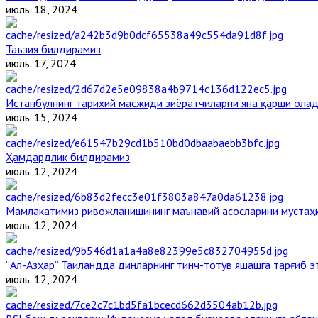
июль. 18, 2024
Таъзия билдирамиз
июль. 17, 2024
Истанбулнинг тарихий масжиди зиёратчиларни яна қарши ола
июль. 15, 2024
Ҳамдардлик билдирамиз
июль. 12, 2024
Мамлакатимиз ривожланишининг маънавий асосларини мустаҳк
июль. 12, 2024
“Ал-Азҳар” Таиландда динларнинг тинч-тотув яшашга тарғиб 
июль. 12, 2024