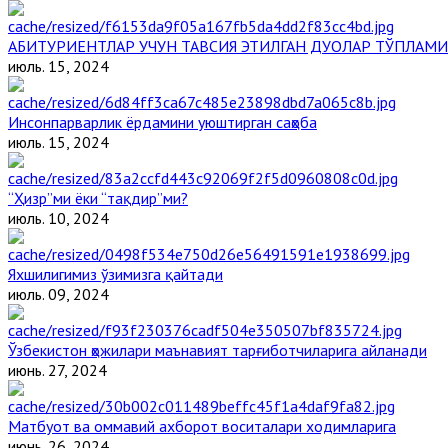
АБИТУРИЕНТЛАР УЧУН ТАВСИЯ ЭТИЛГАН ДУОЛАР ТЎПЛАМИ
июль. 15, 2024
Инсонпарварлик ёрдамини уюштирган саҳоба
июль. 15, 2024
“Ҳизр”ми ёки “тақдир”ми?
июль. 10, 2024
Яхшилигимиз ўзимизга қайтади
июль. 09, 2024
Ўзбекистон ҳожилари маънавият тарғиботчиларига айланади
июнь. 27, 2024
Матбуот ва оммавий ахборот воситалари ходимларига
июнь. 26, 2024