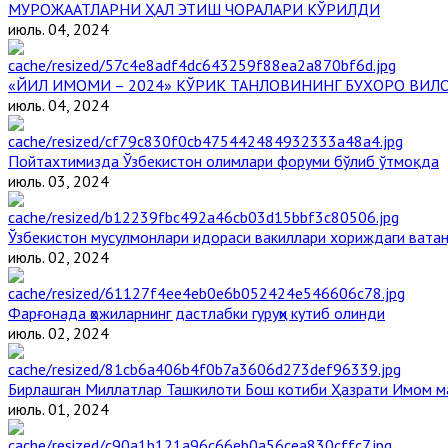
МУРОЖААТЛАРНИ ҲАЛ ЭТИШ ЧОРАЛАРИ КЎРИЛДИ
июль. 04, 2024
«ЙИЛ ИМОМИ – 2024» КЎРИК ТАНЛОВИНИНГ БУХОРО ВИЛ
июль. 04, 2024
Пойтахтимизда Ўзбекистон олимлари форуми бўлиб ўтмоқда
июль. 03, 2024
Ўзбекистон мусулмонлари идораси вакиллари хориждаги вата
июль. 02, 2024
Фарғонада ҳожиларнинг дастлабки гуруҳи кутиб олинди
июль. 02, 2024
Бирлашган Миллатлар Ташкилоти Бош котиби Ҳазрати Имом 
июль. 01, 2024