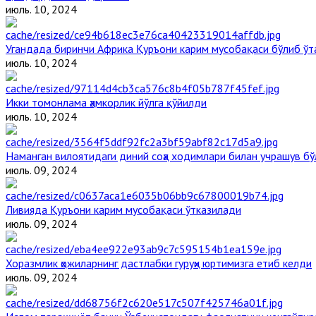
июль. 10, 2024
Угандада биринчи Aфрика Қуръони карим мусобақаси бўлиб ўт
июль. 10, 2024
Икки томонлама ҳамкорлик йўлга қўйилди
июль. 10, 2024
Наманган вилоятидаги диний соҳа ходимлари билан учрашув бў
июль. 09, 2024
Ливияда Қуръони карим мусобақаси ўтказилади
июль. 09, 2024
Хоразмлик ҳожиларнинг дастлабки гуруҳи юртимизга етиб келди
июль. 09, 2024