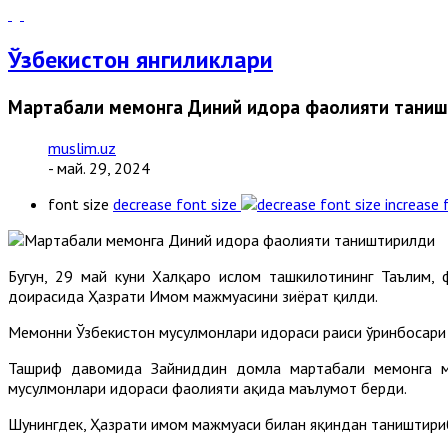
Ўзбекистон янгиликлари
Мартабали меҳмонга Диний идора фаолияти тани
muslim.uz
- май. 29, 2024
font size
decrease font size
increase 
Бугун, 29 май куни Халқаро ислом ташкилотининг Таълим
доирасида Ҳазрати Имом мажмуасини зиёрат қилди.
Меҳмонни Ўзбекистон мусулмонлари идораси раиси ўринбосар
Ташриф давомида Зайниддин домла мартабали меҳмонга мам
мусулмонлари идораси фаолияти ҳақида маълумот берди.
Шунингдек, Ҳазрати имом мажмуаси билан яқиндан таништириб