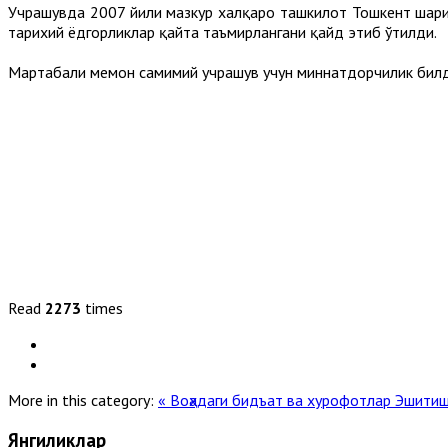
Учрашувда 2007 йили мазкур халқаро ташкилот Тошкент шаҳри
тарихий ёдгорликлар қайта таъмирлангани қайд этиб ўтилди.
Мартабали меҳмон самимий учрашув учун миннатдорчилик бил
Read
2273
times
More in this category:
« Воҳадаги бидъат ва хурофотлар
Эшитиш
Янгиликлар