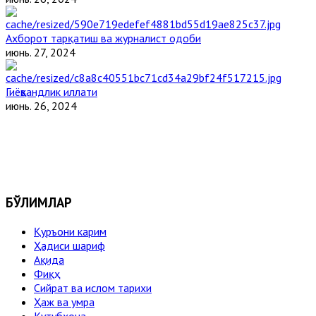
Ахборот тарқатиш ва журналист одоби
июнь. 27, 2024
Гиёҳвандлик иллати
июнь. 26, 2024
БЎЛИМЛАР
Қуръони карим
Ҳадиси шариф
Ақида
Фиқҳ
Сийрат ва ислом тарихи
Ҳаж ва умра
Кутубхона