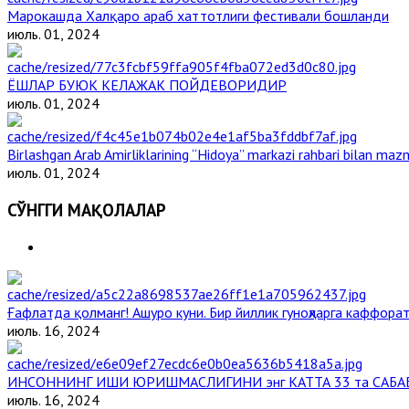
Марокашда Халқаро араб хаттотлиги фестивали бошланди
июль. 01, 2024
ЁШЛАР БУЮК КЕЛАЖАК ПОЙДЕВОРИДИР
июль. 01, 2024
Birlashgan Arab Amirliklarining “Hidoya” markazi rahbari bilan mazm
июль. 01, 2024
СЎНГГИ МАҚОЛАЛАР
Ғафлатда қолманг! Ашуро куни. Бир йиллик гуноҳларга каффорат
июль. 16, 2024
ИНСОННИНГ ИШИ ЮРИШМАСЛИГИНИ энг КАТТА 33 та САБА
июль. 16, 2024