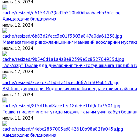
июль. 15, 2024
Ҳамдардлик билдирамиз
июль. 12, 2024
Мамлакатимиз ривожланишининг маънавий асосларини мустаҳка
июль. 12, 2024
“Ал-Азҳар” Таиландда динларнинг тинч-тотув яшашга тарғиб э
июль. 12, 2024
BSI бош директори: Индонезия ҳалол бизнесда етакчига айлани
июль. 11, 2024
Тошкент ислом институтида модуль таълим учун қабул бошла
июль. 11, 2024
Ҳамдардлик билдирамиз