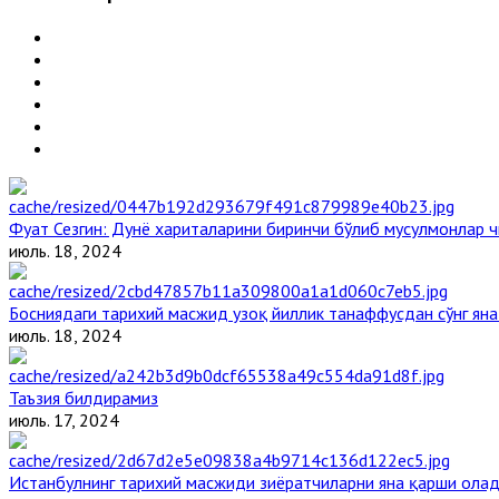
Фуат Сезгин: Дунё хариталарини биринчи бўлиб мусулмонлар ч
июль. 18, 2024
Босниядаги тарихий масжид узоқ йиллик танаффусдан сўнг ян
июль. 18, 2024
Таъзия билдирамиз
июль. 17, 2024
Истанбулнинг тарихий масжиди зиёратчиларни яна қарши ола