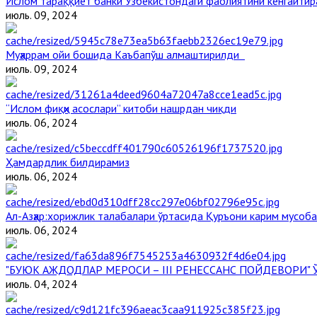
Ислом тараққиёт банки Ўзбекистондаги фаолиятини кенгайти
июль. 09, 2024
Муҳаррам ойи бошида Каъбапўш алмаштирилди
июль. 09, 2024
“Ислом фиқҳи асослари” китоби нашрдан чиқди
июль. 06, 2024
Ҳамдардлик билдирамиз
июль. 06, 2024
Aл-Aзҳар:хорижлик талабалари ўртасида Қуръони карим мусоб
июль. 06, 2024
"БУЮК АЖДОДЛАР МЕРОСИ – III РЕНЕССАНС ПОЙДЕВОРИ
июль. 04, 2024