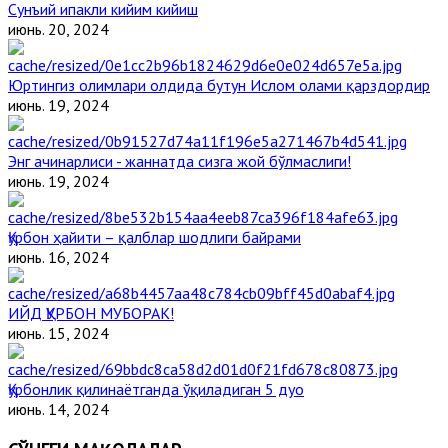
Сунъий ипакли кийим кийиш
июнь. 20, 2024
Юртингиз олимлари олдида бутун Ислом олами қарздордир
июнь. 19, 2024
Энг ачинарлиси - жаннатда сизга жой бўлмаслиги!
июнь. 19, 2024
Қурбон ҳайити – қалблар шодлиги байрами
июнь. 16, 2024
ИЙД ҚУРБОН МУБОРАК!
июнь. 15, 2024
Қурбонлик қилинаётганда ўқиладиган 5 дуо
июнь. 14, 2024