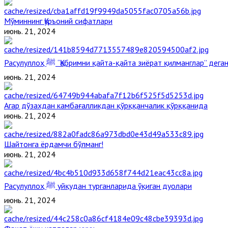
Мўминнинг Қуръоний сифатлари
июнь. 21, 2024
Расулуллоҳ ﷺ “Қабримни қайта-қайта зиёрат қилманглар” де
июнь. 21, 2024
Агар дўзахдан камбағалликдан қўрққанчалик қўрққанида
июнь. 21, 2024
Шайтонга ёрдамчи бўлманг!
июнь. 21, 2024
Расулуллоҳ ﷺ уйқудан турганларида ўқиган дуолари
июнь. 21, 2024