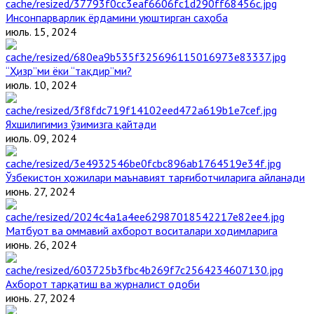
Инсонпарварлик ёрдамини уюштирган саҳоба
июль. 15, 2024
“Ҳизр”ми ёки “тақдир”ми?
июль. 10, 2024
Яхшилигимиз ўзимизга қайтади
июль. 09, 2024
Ўзбекистон ҳожилари маънавият тарғиботчиларига айланади
июнь. 27, 2024
Матбуот ва оммавий ахборот воситалари ходимларига
июнь. 26, 2024
Ахборот тарқатиш ва журналист одоби
июнь. 27, 2024