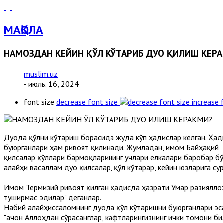
МАҚОЛА
НАМОЗДАН КЕЙИН ҚЎЛ КЎТАРИБ ДУО ҚИЛИШ КЕР
muslim.uz
- июль. 16, 2024
font size
decrease font size
increase 
Дуода қўлни кўтариш борасида жуда кўп ҳадислар келган. Ҳад
буюрганлари ҳам ривоят қилинади. Жумладан, имом Байҳақий 
қилсалар қўллари бармоқларининг учлари елкалари баробар бў
алайҳи васаллам дуо қилсалар, қўл кўтарар, кейин юзларига су
Имом Термизий ривоят қилган ҳадисда ҳазрати Умар разияллоҳу
туширмас эдилар" деганлар.
Набий алайҳиссаломнинг дуода қўл кўтаришни буюрганлари эса
"Қачон Аллоҳдан сўрасанглар, кафтларингизнинг ички томони би