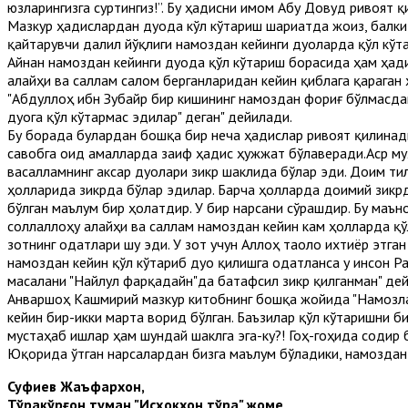
юзларингизга суртингиз!”. Бу ҳадисни имом Абу Довуд ривоят қи
Мазкур ҳадислардан дуода кўл кўтариш шариатда жоиз, балки
қайтарувчи далил йўқлиги намоздан кейинги дуоларда қўл кўт
Айнан намоздан кейинги дуода қўл кўтариш борасида ҳам ҳади
алайҳи ва саллам салом берганларидан кейин қиблага қараган 
"Абдуллоҳ ибн Зубайр бир кишининг намоздан фориғ бўлмасдан
дуога қўл кўтармас эдилар" деган" дейилади.
Бу борада булардан бошқа бир неча ҳадислар ривоят қилинади
савобга оид амалларда заиф ҳадис ҳужжат бўлаверади.Аср м
васалламнинг аксар дуолари зикр шаклида бўлар эди. Доим ти
ҳолларида зикрда бўлар эдилар. Барча ҳолларда доимий зикрд
бўлган маълум бир ҳолатдир. У бир нарсани сўрашдир. Бу маъно
соллаллоҳу алайҳи ва саллам намоздан кейин кам ҳолларда қўл
зотнинг одатлари шу эди. У зот учун Аллоҳ таоло ихтиёр этга
намоздан кейин қўл кўтариб дуо қилишга одатланса у инсон Ра
масалани "Найлул фарқадайн"да батафсил зикр қилганман" дей
Анваршоҳ Кашмирий мазкур китобнинг бошқа жойида "Намозлар
кейин бир-икки марта ворид бўлган. Баъзилар қўл кўтаришни б
мустаҳаб ишлар ҳам шундай шаклга эга-ку?! Гоҳ-гоҳида содир
Юқорида ўтган нарсалардан бизга маълум бўладики, намоздан 
Суфиев Жаъфархон,
Тўрақўрғон туман "Исҳоқхон тўра" жоме