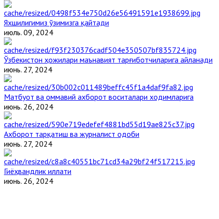
Яхшилигимиз ўзимизга қайтади
июль. 09, 2024
Ўзбекистон ҳожилари маънавият тарғиботчиларига айланади
июнь. 27, 2024
Матбуот ва оммавий ахборот воситалари ходимларига
июнь. 26, 2024
Ахборот тарқатиш ва журналист одоби
июнь. 27, 2024
Гиёҳвандлик иллати
июнь. 26, 2024