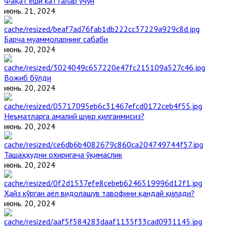
Фақат ёши катталар учун
июнь. 21, 2024
Барча муаммоларнинг сабаби
июнь. 20, 2024
Вожиб бўлди
июнь. 20, 2024
Неъматларга амалий шукр қилганмисиз?
июнь. 20, 2024
Ташаҳҳудни охиригача ўқимаслик
июнь. 20, 2024
Ҳайз кўрган аёл видолашув тавофини қандай қилади?
июнь. 20, 2024