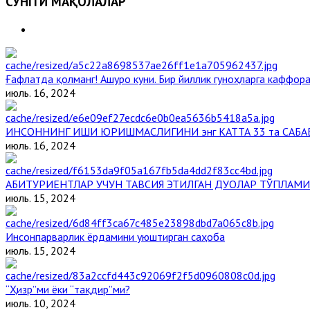
СЎНГГИ МАҚОЛАЛАР
Ғафлатда қолманг! Ашуро куни. Бир йиллик гуноҳларга каффора
июль. 16, 2024
ИНСОННИНГ ИШИ ЮРИШМАСЛИГИНИ энг КАТТА 33 та САБА
июль. 16, 2024
АБИТУРИЕНТЛАР УЧУН ТАВСИЯ ЭТИЛГАН ДУОЛАР ТЎПЛАМИ
июль. 15, 2024
Инсонпарварлик ёрдамини уюштирган саҳоба
июль. 15, 2024
“Ҳизр”ми ёки “тақдир”ми?
июль. 10, 2024