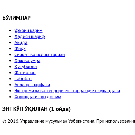
БЎЛИМЛАР
Қуръони карим
Ҳадиси шариф
Ақида
Фиқҳ
Сийрат ва ислом тарихи
Ҳаж ва умра
Кутубхона
Фатволар
Табобат
Аёллар саҳифаси
Экстремизм ва терроризм - тарраққиёт кушандаси
Хориждаги юртдошим
ЭНГ КЎП ЎҚИЛГАН (1 ойда)
© 2016. Управление мусульман Узбекистана. При использовании