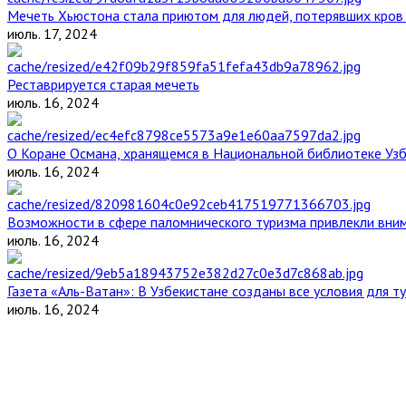
Мечеть Хьюстона стала приютом для людей, потерявших кров 
июль. 17, 2024
Реставрируется старая мечеть
июль. 16, 2024
О Коране Османа, хранящемся в Национальной библиотеке Уз
июль. 16, 2024
Возможности в сфере паломнического туризма привлекли вним
июль. 16, 2024
Газета «Аль-Ватан»: В Узбекистане созданы все условия для т
июль. 16, 2024