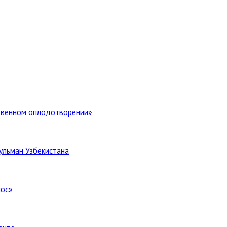
ственном оплодотворении»
ульман Узбекистана
лос»