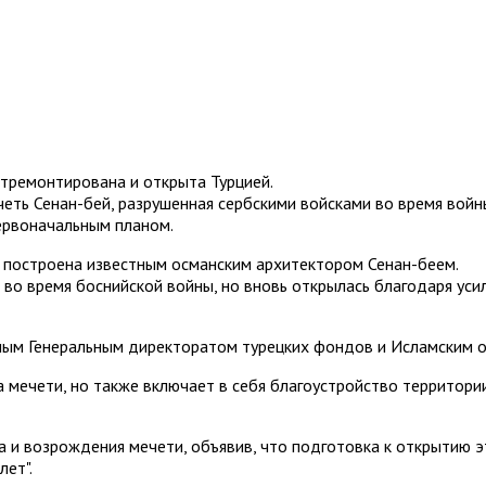
отремонтирована и открыта Турцией.
четь Сенан-бей, разрушенная сербскими войсками во время войн
первоначальным планом.
а построена известным османским архитектором Сенан-беем.
во время боснийской войны, но вновь открылась благодаря уси
ым Генеральным директоратом турецких фондов и Исламским о
а мечети, но также включает в себя благоустройство территори
и возрождения мечети, объявив, что подготовка к открытию это
лет".