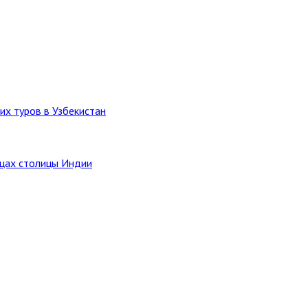
их туров в Узбекистан
ицах столицы Индии