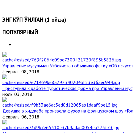
ЭНГ КЎП ЎҚИЛГАН (1 ойда)
ПОПУЛЯРНЫЙ
Управление мусульман Узбекистан объявило фетву «Об искус
февраль. 08, 2018
Приступила к работе туристическая фирма при Управлении мус
июль. 03, 2018
Девушка в хиджабе произвела фурор на французском шоу «Го
февраль. 06, 2018