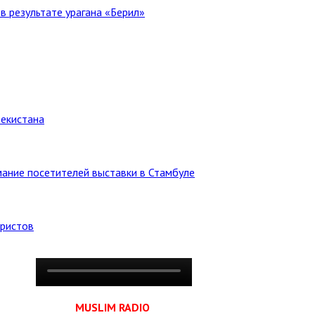
в результате урагана «Берил»
бекистана
ание посетителей выставки в Стамбуле
уристов
MUSLIM RADIO