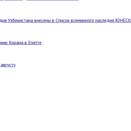
ледия Узбекистана внесены в Список всемирного наследия ЮНЕС
нию Корана в Египте
августу