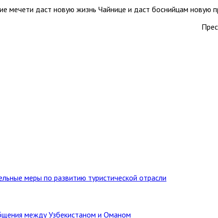
ие мечети даст новую жизнь Чайнице и даст боснийцам новую п
Прес
тельные меры по развитию туристической отрасли
бщения между Узбекистаном и Оманом