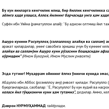
Бу кун яқинларга кенгчилик қилиш, бир йиллик кенгчиликка 
аёлига ҳадя улашса, Аллоҳ йилнинг барчасида унга ҳам ҳадя
Суфён ибн Уяйна (раҳматуллоҳи алайҳ): “Бу ҳадисни олтмиш йил 
Ашуро кунини Расулуллоҳ (соллаллоҳу алайҳи ва саллам) 
ҳаракат қилардилар, унинг савобига эришиш учун бу куннинг кел
алайҳи ва саллам)ни Ашуро куни рўзасини бошқасидан афзал
кўрмадим”
(Имом Бухорий, Имом Муслим ривояти).
Эсда тутинг! Муҳаррам ойининг ёлғиз ўнинчи кунида эмас, 
Абдуллоҳ ибн Аббос (розияллоҳу анҳу) ривоят қилади: Расулуллоҳ
буюрганларида, саҳобалар: “Ё, Расулуллоҳ! Бу кун яҳудий ва наср
келаси йил тўққизинчи куни ҳам тутамиз”,
дедилар. Аммо, кел
Даврон НУРМУҲАММАД
тайёрлади.