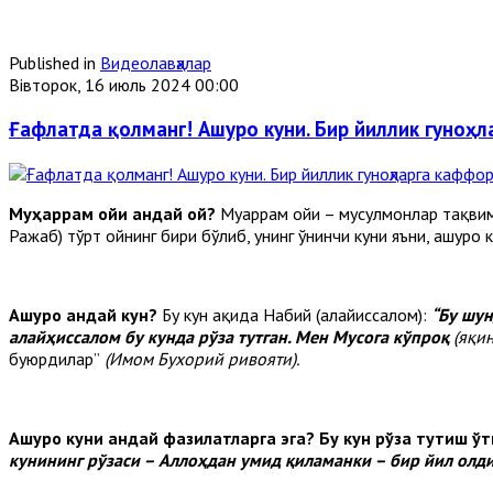
Published in
Видеолавҳалар
Вівторок, 16 июль 2024 00:00
Ғафлатда қолманг! Ашуро куни. Бир йиллик гуноҳл
Муҳаррам ойи қандай ой?
Муҳаррам ойи – мусулмонлар тақвими
Ражаб) тўрт ойнинг бири бўлиб, унинг ўнинчи куни яъни, ашуро к
Ашуро қандай кун?
Бу кун ҳақида Набий (алайҳиссалом):
“Бу шун
алайҳиссалом бу кунда рўза тутган. Мен Мусога кўпроқ
(яқи
буюрдилар”
(Имом Бухорий ривояти).
Ашуро куни қандай фазилатларга эга? Бу кун рўза тутиш ў
кунининг рўзаси – Аллоҳдан умид қиламанки – бир йил олди