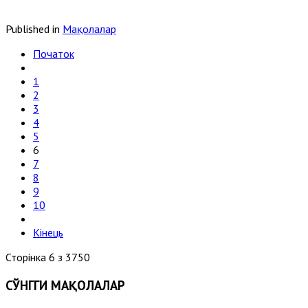
Published in
Мақолалар
Початок
1
2
3
4
5
6
7
8
9
10
Кінець
Сторінка 6 з 3750
СЎНГГИ МАҚОЛАЛАР