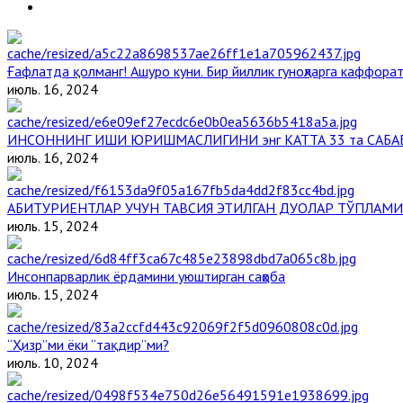
Ғафлатда қолманг! Ашуро куни. Бир йиллик гуноҳларга каффорат
июль. 16, 2024
ИНСОННИНГ ИШИ ЮРИШМАСЛИГИНИ энг КАТТА 33 та САБА
июль. 16, 2024
АБИТУРИЕНТЛАР УЧУН ТАВСИЯ ЭТИЛГАН ДУОЛАР ТЎПЛАМИ
июль. 15, 2024
Инсонпарварлик ёрдамини уюштирган саҳоба
июль. 15, 2024
“Ҳизр”ми ёки “тақдир”ми?
июль. 10, 2024