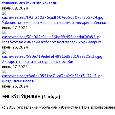
Яхшилигимиз ўзимизга қайтади
июль. 09, 2024
Ўзбекистон ҳожилари маънавият тарғиботчиларига айланади
июнь. 27, 2024
Матбуот ва оммавий ахборот воситалари ходимларига
июнь. 26, 2024
Ахборот тарқатиш ва журналист одоби
июнь. 27, 2024
Гиёҳвандлик иллати
июнь. 26, 2024
ЭНГ КЎП ЎҚИЛГАН (1 ойда)
© 2016. Управление мусульман Узбекистана. При использовании