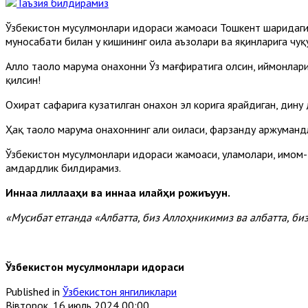
Ўзбекистон мусулмонлари идораси жамоаси Тошкент шаҳридаг
муносабати билан у кишининг оила аъзолари ва яқинларига чуқу
Аллоҳ таоло марҳума онахонни Ўз мағфиратига олсин, иймонлар
қилсин!
Охират сафарига кузатилган онахон эл корига ярайдиган, дину
Ҳақ таоло марҳума онахоннинг аҳли оиласи, фарзанду аржуманд
Ўзбекистон мусулмонлари идораси жамоаси, уламолари, имом-д
ҳамдардлик билдирамиз.
Иннаа лиллааҳи ва иннаа илайҳи рожиъуун.
«Мусибат етганда «Албатта, биз Аллоҳникимиз ва албатта, би
Ўзбекистон мусулмонлари идораси
Published in
Ўзбекистон янгиликлари
Вівторок, 16 июль 2024 00:00