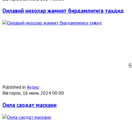
Оилавий низолар жамият бирдамлигига таҳдид
Ў
Published in
Аудио
Вівторок, 16 июль 2024 00:00
Оила саодат маскани