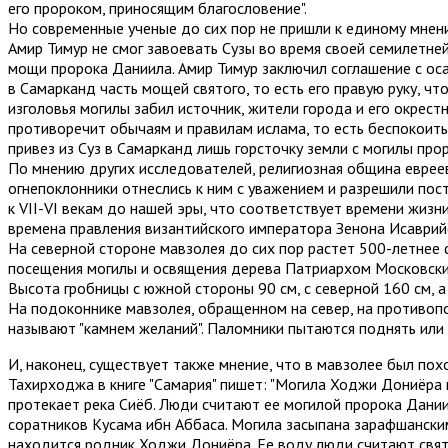
его пророком, приносящим благословение".
Но современные ученые до сих пор не пришли к единому мнени
Амир Тимур не смог завоевать Сузы во время своей семилетней
мощи пророка Даниила. Амир Тимур заключил соглашение с ос
в Самарканд часть мощей святого, то есть его правую руку, ч
изголовья могилы забил источник, жители города и его окрест
противоречит обычаям и правилам ислама, то есть беспокоить
привез из Суз в Самарканд лишь горсточку земли с могилы про
По мнению других исследователей, религиозная община евреев
огнепоклонники отнеслись к ним с уважением и разрешили пос
к VII-VI векам до нашей эры, что соответствует времени жизн
времена правления византийского императора Зенона Исаврий
На северной стороне мавзолея до сих пор растет 500-летнее 
посещения могилы и освящения дерева Патриархом Московским 
Высота гробницы с южной стороны 90 см, с северной 160 см, а
На подоконнике мавзолея, обращенном на север, на противоп
называют "камнем желаний". Паломники пытаются поднять или 
И, наконец, существует также мнение, что в мавзолее был по
Тахирходжа в книге "Самария" пишет: "Могила Ходжи Дониёра
протекает река Сиёб. Люди считают ее могилой пророка Даниил
соратников Кусама ибн Аббаса. Могила засыпана зарафшанским
находится родник Ходжи Дониёра. Ее воду люди считают святы