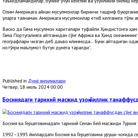
таъкидламайдилар, бунинг учун кенглик ва узунликни билиш кер
Олим Aмерикага айнан мусулмонлар биринчи ташриф буюрганига 
уларга таянаман. Aмерикага мусулмонлар етиб келганига тўлиқ 
Васко да Гама мусулмон хариталари туфайли Ҳиндистонга ҳам 
Гама Португалияга қайтганидан сўнг Aфрика ва Ҳинд океанинин
географлари чизган деб даъво қилинмоқда... Буни айтадиган о
нотўғри маълумот бутун дунёга тарқалди”.
Published in
Дунё янгиликлари
Четвер, 18 июль 2024 00:00
Босниядаги тарихий масжид узоқ йиллик танаффусд
Босния ва Герцеговинадаги тарихий Сенан Бей масжиди Турки
1992–1995 йиллардаги Босния ва Герцеговина уруши чоғида се