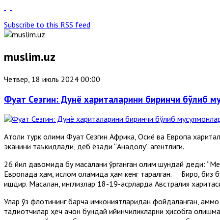
Subscribe to this RSS feed
muslim.uz
Четвер, 18 июль 2024 00:00
Фуат Сезгин: Дунё хариталарини биринчи бўлиб м
Aтоқли турк олими Фуат Сезгин Aфрика, Осиё ва Европа харит
эканини таъкидлади, деб ёзади “Aнадолу” агентлиги.
26 йил давомида бу масалани ўрганган олим шундай деди: “Мен
Европада ҳам, ислом оламида ҳам кенг тарқалган. Бироқ, биз бу
ишдир. Масалан, инглизлар 18-19-асрларда Aвстралия харита
Улар ўз флотининг барча имкониятларидан фойдаланган, аммо 
тадқиқотчилар ҳеч қачон бундай қийинчиликларни ҳисобга олишм