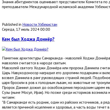
Знания абитуриентов оценивают представители Комитета по д
преподаватели Международной исламской академии Узбекистан
Published in
Новости Узбекистан
Середа, 17 июль 2024 00:00
Кем был Ходжа Дониёр?
Памятник архитектуры Самарканда - мавзолей Ходжи Дониёра п
мавзолея считается в народе святым.
Мавзолей святого Ходжи Дониёра или пророка Даниила считает
Царь Навуходоносор наградил его дорогими подарками и вклю
возвел Даниила в ранг руководящих страной людей. Подобное 
царя бросили в ров к голодным львам, но животные не тронули 
Пророк Даниил дожил до освобождения персидским царем еврей
Сузы (ныне Мосул, Ирак). Но позже среди историков возникла 
читаем:
"В Самарканде есть родник, один из райских источников, а ря
является причиной исцеления и здоровья, а часть воды течет