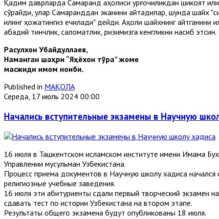
Қадим даврларда Самарқанд аҳолиси қурғоқчиликдан шикоят қил
сўрайди, улар Самарқанддан эканини айтадилар, шунда шайх "си
қилинг ҳожатингиз ечилади" дейди. Аҳоли шайхнинг айтганини
абадий тинчлик, саломатлик, ризқимизга кенгликни насиб этсин.
Расулхон Убайдуллаев,
Наманган шаҳри “Яҳёхон тўра” жоме
масжиди имом ноиби.
Published in
МАҚОЛА
Середа, 17 июль 2024 00:00
Начались вступительные экзамены в Научную шко
16 июля в Ташкентском исламском институте имени Имама Бух
Управлении мусульман Узбекистана.
Процесс приема документов в Научную школу хадиса начался с
религиозные учебные заведения.
16 июля эти абитуриенты сдали первый творческий экзамен н
сдавать тест по истории Узбекистана на втором этапе.
Результаты общего экзамена будут опубликованы 18 июля.