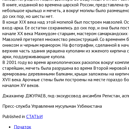
В книге, изданной во времена царской России, представлена г
небольшое крыльцо и мечеть, а вокруг могилы было размещено
до сих пор, но шесты нет.
В конце XIX века над этой могилой был построен мавзолей. О
вход-арка. Ее остатки сохранились до сих пор, и она была по
начале XX века Махмудом-старшим, мастером самаркандских 
Мавзолей претерпел множество реконструкций. Со временем бы
ониксом и черным мрамором. На фотографии, сделанной в начал
верхняя часть здания украшена куполами из жженого кирпича с
арки, поддерживающие купола.
В 2001 году во время археологических раскопок вокруг компл
старейшин, мечеть была разрушена во время Второй мировой в
армированы деревянными балками, крыши заложены на кирпич
XVII века. Арочные стены были построены на месте гораздо б
началом XV веков.
Джахангир ДЖУРАЕВ, гид-экскурсовод ансамбля Регистан, асп
Пресс-служба Управления мусульман Узбекистана
Published in
СТАТЬИ
Початок