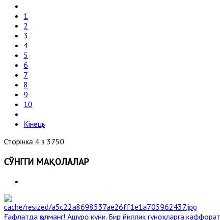
1
2
3
4
5
6
7
8
9
10
Кінець
Сторінка 4 з 3750
СЎНГГИ МАҚОЛАЛАР
Ғафлатда қолманг! Ашуро куни. Бир йиллик гуноҳларга каффорат,