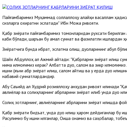
Пайғамбаримиз Муҳаммад соллаллоҳу алайҳи васаллам ҳадисла
сизларга охиратни эслатади" Ибн Можа ривояти.
Қабр зиёрати пайғамбаримиз томонларидан рухсати берилган ам
каби бўлади, шаръан бу амал суннат ва фазилатли ишлардан ҳи
Зиёратчига бунда ибрат, эслатма олиш, дуоларининг қабул бўли
Шайх Абдуллоҳ ал Ажмий айтади: "Қабрларни зиёрат қилиш сунн
нима қилмоғимиз керак? Албатта дуо, салом ва зикр қилмоғими
ишни (яъни қабр зиёрат қилиш, салом айтиш ва у ерда дуо қилиш
набавий суннатлардандир.
Абу Саъийд ал Худрий розияллоҳу анҳудан ривоят қилинади "Қ
авлиёлар ва солиҳларнинг қабрларини зиёрат қилиб унда дуо қи
Солиҳ зотларнинг, авлиёларнинг қабрларини зиёрат қилишда фо
Қабр зиёрати бидъат, унда дуо қилиш ҳаром дейдиганлар бу ишн
Расулимиз бу ишни қилганлар, Оиша онамиз ва саҳобалар, тобе