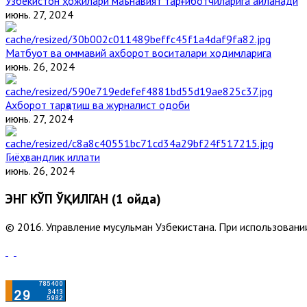
Ўзбекистон ҳожилари маънавият тарғиботчиларига айланади
июнь. 27, 2024
Матбуот ва оммавий ахборот воситалари ходимларига
июнь. 26, 2024
Ахборот тарқатиш ва журналист одоби
июнь. 27, 2024
Гиёҳвандлик иллати
июнь. 26, 2024
ЭНГ КЎП ЎҚИЛГАН (1 ойда)
© 2016. Управление мусульман Узбекистана. При использовании