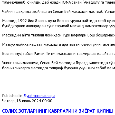
таъмирланиб, очилди, деб ёзади IQNA сайти “Aнадолу”га таяни
Чайнич шаҳрида жойлашган Сенан Бей масжиди дастлаб Усмонл
Масжид 1992 йил 8 июнь куни Босния уруши пайтида серб кучл
бунёдкорлик ишларидан сўнг тарихий масжид намозхонлар учун
Масжидни қайта тиклаш лойиҳаси Турк вақфлари Бош бошқарма
Мазкур лойиҳа нафақат масжидга қаратилган, балки унинг асл қ
Босния муфтийси Рамзи Питич масжидни таъмирлаш ва қайта ти
Унинг таъкидлашича, Сенан Бей масжиди Горазд вилоятида сўнг
боснияликларга масжидга ташриф буюриш учун янги сабаб ва 
Published in
Дунё янгиликлари
Четвер, 18 июль 2024 00:00
СОЛИҲ ЗОТЛАРНИНГ ҚАБРЛАРИНИ ЗИЁРАТ ҚИЛИШ