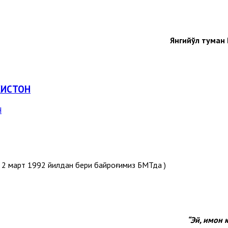
Янгийўл туман
КИСТОН
( 2 март 1992 йилдан бери байроғимиз БМТда )
“Эй, имон 