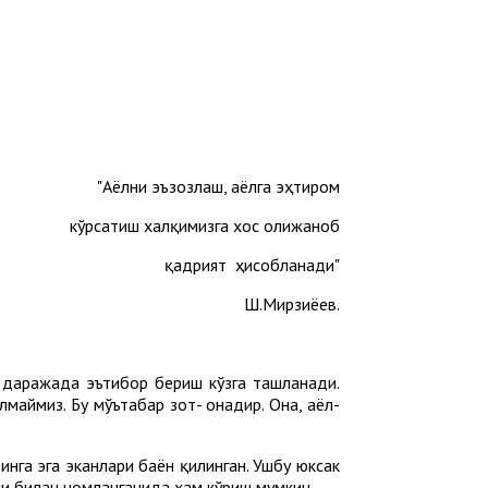
"Аёлни эъзозлаш, аёлга эҳтиром
кўрсатиш халқимизга хос олижаноб
қадрият ҳисобланади"
Ш.Мирзиёев.
 даражада эътибор бериш кўзга ташланади.
маймиз. Бу мўътабар зот- онадир. Она, аёл-
нга эга эканлари баён қилинган. Ушбу юксак
ми билан номланганида ҳам кўриш мумкин.