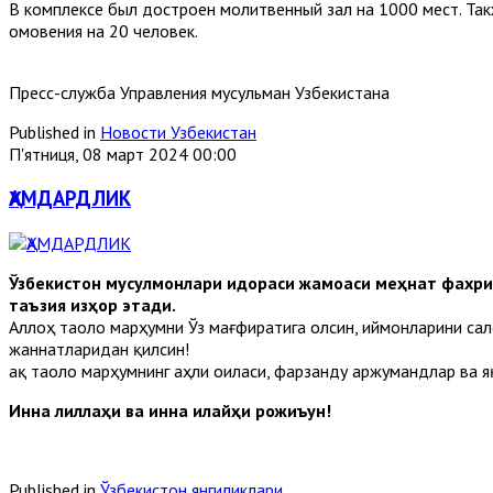
В комплексе был достроен молитвенный зал на 1000 мест. Так
омовения на 20 человек.
Пресс-служба Управления мусульман Узбекистана
Published in
Новости Узбекистан
П'ятниця, 08 март 2024 00:00
ҲАМДАРДЛИК
Ўзбекистон мусулмонлари идораси жамоаси меҳнат фахри
таъзия изҳор этади.
Аллоҳ таоло марҳумни Ўз мағфиратига олсин, иймонларини сал
жаннатларидан қилсин!
Ҳақ таоло марҳумнинг аҳли оиласи, фарзанду аржумандлар ва я
Инна лиллаҳи ва инна илайҳи рожиъун!
Published in
Ўзбекистон янгиликлари