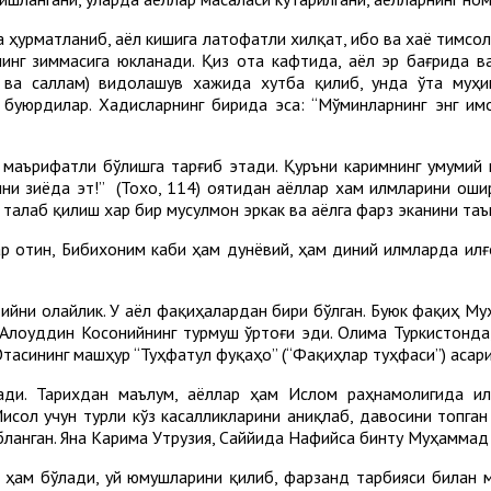
 ҳурматланиб, аёл кишига латофатли хилқат, ибо ва хаё тимсол
инг зиммасига юкланади. Қиз ота кафтида, аёл эр бағрида в
и ва саллам) видолашув хажида хутба қилиб, унда ўта муҳ
буюрдилар. Хадисларнинг бирида эса: “Мўминларнинг энг имо
маърифатли бўлишга тарғиб этади. Қуръни каримнинг умумий 
мни зиёда эт!” (Тохо, 114) оятидан аёллар хам илмларини ош
 талаб қилиш хар бир мусулмон эркак ва аёлга фарз эканини таъ
бар отин, Бибихоним каби ҳам дунёвий, ҳам диний илмларда ил
йни олайлик. У аёл фақиҳалардан бири бўлган. Буюк фақиҳ М
 Алоуддин Косонийнинг турмуш ўртоғи эди. Олима Туркистонд
Отасининг машҳур “Туҳфатул фуқаҳо” (“Фақиҳлар туҳфаси”) асар
ди. Тарихдан маълум, аёллар ҳам Ислом раҳна­молигида ил
исол учун турли кўз касалликларини аниқлаб, давосини топга
бланган. Яна Карима Утрузия, Сай­йида Нафийса бинту Муҳаммад
р ҳам бўлади, уй юмушларини қилиб, фарзанд тарбияси билан 