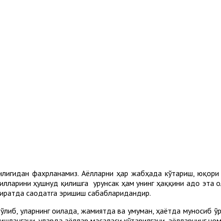
нлигидан фахрланамиз. Аёлларни ҳар жабҳада кўтариш, юқори
илларини ҳушнуд қилишга урунсак ҳам унинг ҳаққини адо эта ол
охиратда саодатга эришиш сабабларидандир.
либ, уларнинг оилада, жамиятда ва умуман, ҳаётда муносиб ўри
ишлангани, уларда аёллар масаласи кўтарилгани, аёлларнинг но