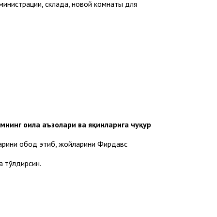
министрации, склада, новой комнаты для
нинг оила аъзолари ва яқинларига чуқур
ларини обод этиб, жойларини Фирдавс
а тўлдирсин.