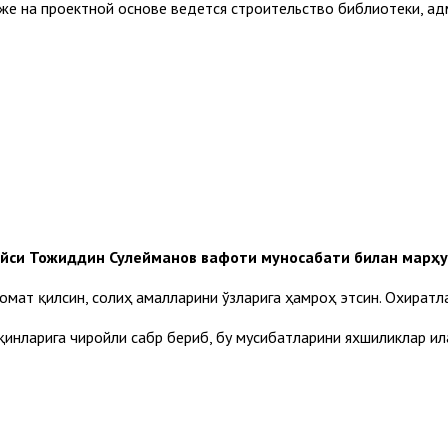
же на проектной основе ведется строительство библиотеки, ад
йси Тожиддин Сулейманов вафоти муносабати билан марҳум
омат қилсин, солиҳ амалларини ўзларига ҳамроҳ этсин. Охират
қинларига чиройли сабр бериб, бу мусибатларини яхшиликлар ил