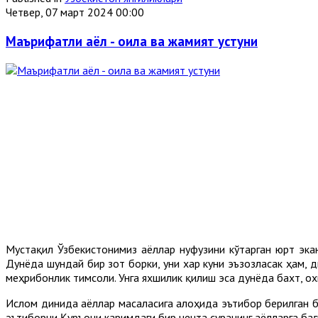
Четвер, 07 март 2024 00:00
Маърифатли аёл - оила ва жамият устуни
Мустақил Ўзбекистонимиз аёллар нуфузини кўтарган юрт эка
Дунёда шундай бир зот борки, уни хар куни эъзозласак ҳам, д
меҳрибонлик тимсоли. Унга яхшилик қилиш эса дунёда бахт, 
Ислом динида аёллар масаласига алоҳида эътибор берилган бў
эътиборни Қуръони каримдаги бир нечта суранинг аёлларга бағ