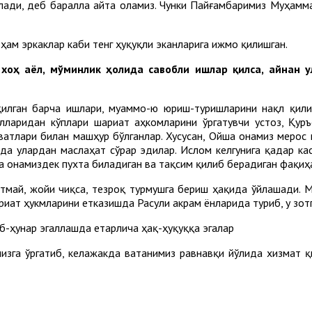
лади, деб баралла айта оламиз. Чунки Пайғамбаримиз Муҳамм
ҳам эркаклар каби тенг ҳуқуқли эканларига ижмо қилишган.
, хоҳ аёл, мўминлик ҳолида савобли ишлар қил­са, айнан 
қилган барча ишлари, муаммо-ю юриш-туришларини нақл қили
лларидан кўплари шариат аҳкомларини ўргатувчи устоз, Қуръ
ватлари билан машҳур бўлганлар. Хусусан, Ойша онамиз мерос
а улардан маслаҳат сўрар эдилар. Ислом келгунига қадар ка
 онамиздек пухта биладиган ва тақсим қилиб берадиган фақиҳа
қитмай, жойи чиқса, тезроқ турмушга бериш ҳақида ўйлашади.
ариат ҳукмларини етказишда Расули акрам ёнларида туриб, у зот
сб-ҳунар эгаллашда етарлича ҳақ-ҳуқуққа эгалар
изга ўргатиб, келажакда ватанимиз равнавқи йўлида хизмат 