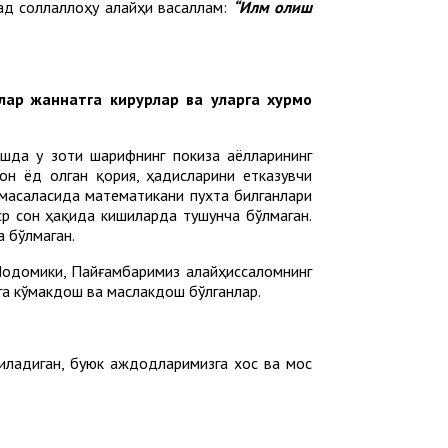
ад соллаллоҳу алайҳи васаллам:
“Илм олиш
улар жаннатга кирурлар ва уларга хур­мо
шда у зоти шарифнинг покиза аёлларининг
он ёд олган қория, ҳадисларини етказувчи
 масаласида математикани пухта билганлари
ср сон ҳақида кишиларда тушунча бўлмаган.
 бўлмаган.
 Модомики, Пайғамбаримиз алайҳиссаломнинг
га кўмакдош ва маслакдош бўлганлар.
қиладиган, буюк аждодларимизга хос ва мос