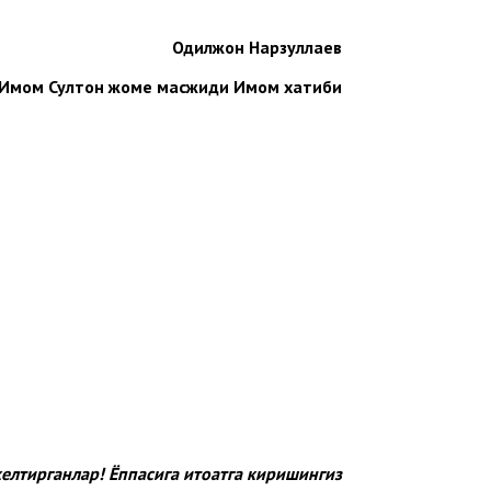
Одилжон Нарзуллаев
 Имом Султон жоме масжиди Имом хатиби
келтирганлар! Ёппасига итоатга киришингиз