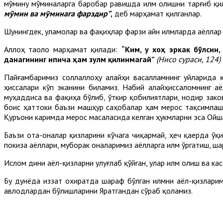
мўмину мўминаларга баробар равишда илм олишни тарғиб қи
мўмин ва мўминага фарздир”
,
деб марҳамат қилганлар.
Шунингдек, уламолар ва фақиҳлар фарзи айн илмларда аёллар 
Ал­лоҳ таоло марҳамат қилади:
“Ким, у хоҳ эркак бўл­син
данагининг ипича ҳам зулм қилинмагай”
(Нисо сураси
, 124)
Пайғамбаримиз соллаллоҳу алайҳи васалламнинг уйларида 
ҳиссалари кўп эканини биламиз. Набий алайҳиссаломнинг аё
муҳаддиса ва фақиҳа бўлиб, ўткир қобилиятлари, нодир зако
боис ҳаттоки баъзи машҳур саҳобалар ҳам мерос тақсимлашд
Қуръони каримда мерос масаласида келган ҳукмларни эса Ойша
Баъзи ота-оналар қизларини кўчага чиқармай, ҳеч қаерда ў
покиза аёллари, муборак оналаримиз аёлларга илм ўргатиш, ш
Ислом дини аёл-қизларни улуғлаб қўйган, улар илм олиш ва ка
Бу дунёда иззат охиратда шараф бўлган илмни аёл-қизларим
авлодлардан бўлишларини Яратгандан сўраб қоламиз.