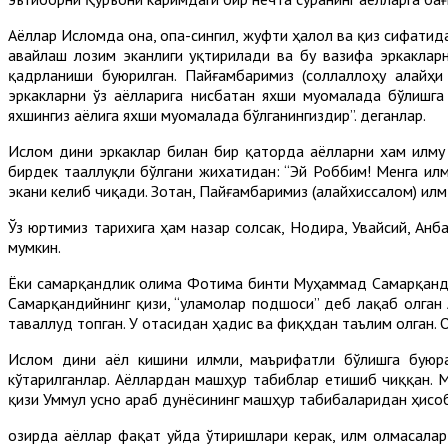
Аёллар Исломда она, опа-сингил, жуфти ҳалол ва қиз сифатида
авайлаш лозим эканлиги уқтирилади ва бу вазифа эркакларн
қадрланиши буюрилган. Пайғамбаримиз (соллаллоҳу алайҳ
эркакларни ўз аёлларига нисбатан яхши муомалада бўлишга 
яхшингиз аёлига яхши муомалада бўлганингиздир”. деганлар.
Ислом дини эркаклар билан бир қаторда аёлларни хам илму 
бирдек тааллуқли бўлгани жихатидан: “Эй Роббим! Менга ил
экани келиб чиқади. Зотан, Пайғамбаримиз (алайхиссалом) илм
Ўз юртимиз тарихига ҳам назар солсак, Нодира, Увайсий, Ан
мумкин.
Ёки самарқандлик олима Фотима бинти Муҳаммад Самарқанди
Самарқандийнинг қизи, “уламолар подшоси” деб лақаб олган
таваллуд топган. У отасидан ҳадис ва фиқҳдан таълим олган. 
Ислом дини аёл кишини илмли, маърифатли бўлишга буюра
кўтарилганлар. Аёллардан машҳур табиблар етишиб чиққан. М
қизи Уммул Ҳусно араб дунёсининг машҳур табибаларидан ҳисо
Ҳозирда аёллар фақат уйда ўтиришлари керак, илм олмасала