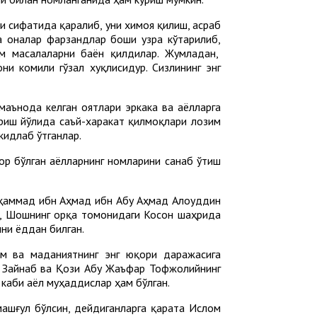
и сифатида қаралиб, уни химоя қилиш, асраб
а оналар фарзандлар боши узра кўтарилиб,
им масалаларни баён қилдилар. Жумладан,
ни комили гўзал хуқлисидур. Сизлининг энг
маънода келган оятлари эркака ва аёлларга
ириш йўлида саъй-харакат қилмоқлари лозим
кидлаб ўтганлар.
ғор бўлган аёлларнинг номларини санаб ўтиш
уҳаммад ибн Аҳмад ибн Абу Аҳмад Алоуддин
а, Шошнинг орқа томонидаги Косон шаҳрида
ини ёддан билган.
м ва маданиятнинг энг юқори даражасига
н Зайнаб ва Қози Абу Жаъфар Тоф­жолийнинг
 каби аёл муҳаддислар ҳам бўлган.
машғул бўлсин, дейдиганларга қарата Ислом