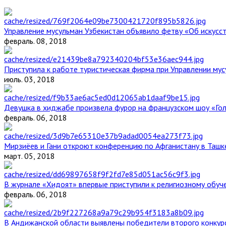
Управление мусульман Узбекистан объявило фетву «Об искус
февраль. 08, 2018
Приступила к работе туристическая фирма при Управлении мус
июль. 03, 2018
Девушка в хиджабе произвела фурор на французском шоу «Го
февраль. 06, 2018
Мирзиёев и Гани откроют конференцию по Афганистану в Ташк
март. 05, 2018
В журнале «Хидоят» впервые приступили к религиозному обуч
февраль. 06, 2018
В Андижанской области выявлены победители второго конкурс