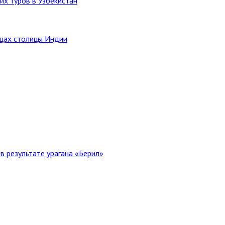
их туров в Узбекистан
ицах столицы Индии
в результате урагана «Берил»